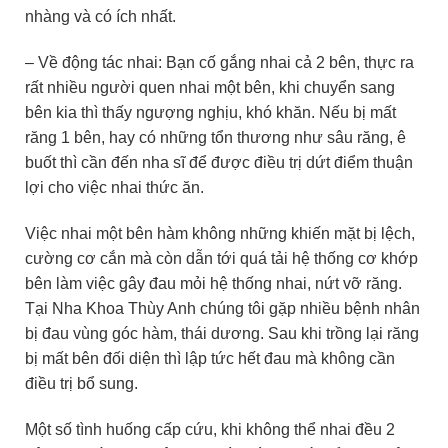
nhàng và có ích nhất.
– Về động tác nhai: Bạn cố gắng nhai cả 2 bên, thực ra
rất nhiều người quen nhai một bên, khi chuyển sang
bên kia thì thấy ngượng nghịu, khó khăn. Nếu bị mất
răng 1 bên, hay có những tổn thương như sâu răng, ê
buốt thì cần đến nha sĩ để được điều trị dứt điểm thuận
lợi cho việc nhai thức ăn.
Việc nhai một bên hàm không những khiến mặt bị lệch,
cường cơ cắn mà còn dẫn tới quá tải hệ thống cơ khớp
bên làm việc gây đau mỏi hệ thống nhai, nứt vỡ răng.
Tại Nha Khoa Thùy Anh chúng tôi gặp nhiều bệnh nhân
bị đau vùng góc hàm, thái dương. Sau khi trồng lại răng
bị mất bên đối diện thì lập tức hết đau mà không cần
điều trị bổ sung.
Một số tình huống cấp cứu, khi không thể nhai đều 2