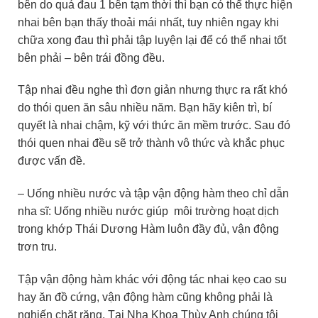
bên do quá đau 1 bên tạm thời thì bạn có thể thực hiện
nhai bên bạn thấy thoải mái nhất, tuy nhiên ngay khi
chữa xong đau thì phải tập luyện lại để có thể nhai tốt
bên phải – bên trái đồng đều.
Tập nhai đều nghe thì đơn giản nhưng thực ra rất khó
do thói quen ăn sâu nhiều năm. Bạn hãy kiên trì, bí
quyết là nhai chậm, kỹ với thức ăn mềm trước. Sau đó
thói quen nhai đều sẽ trở thành vô thức và khắc phục
được vấn đề.
– Uống nhiều nước và tập vận động hàm theo chỉ dẫn
nha sĩ: Uống nhiều nước giúp môi trường hoạt dịch
trong khớp Thái Dương Hàm luôn đầy đủ, vận động
trơn tru.
Tập vận động hàm khác với động tác nhai kẹo cao su
hay ăn đồ cứng, vận động hàm cũng không phải là
nghiến chặt răng. Tại Nha Khoa Thùy Anh chúng tôi