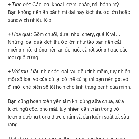
+ Tinh bột:
Các loại khoai, cơm, cháo, mì, bánh mỳ…
Bạn không nên ăn bánh mì dai hay kích thước lớn hoặc
sandwich nhiều lớp.
+ Hoa quả:
Gồm chuối, dưa, nho, chery, quả Kiwi…
Những loại quả kích thước lớn như táo bạn nên cắt
miếng nhỏ, không nên ăn ổi, ngô, cà rốt sống hoặc các
loại quả cứng…
+ Với rau: H
ầu như các loại rau đều tính mềm, tuy nhiên
một số loại vỏ của củ lại có thể cứng thì bạn nên gọt vỏ
đi mới chế biến sẽ tốt hơn cho tình trạng bệnh của mình.
Bạn cũng hoàn toàn yên tâm khi dùng sữa chua, sữa
tươi, ngũ cốc, pho mát, tuy nhiên cần thận trọng với
lượng đường trong thực phẩm và cần kiểm soát tốt sâu
răng.
Thịt khi nấu nhừ cũng ăn thoải mái, hãy luôn chú ý về