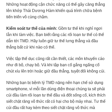
Những hoạt động cận chức năng có thể gây căng thẳng
lên khớp Thái Dương Hàm khiến quá trình chữa bệnh
tiến triển vô cùng chậm.
Kiểm soát tư thế của mình:
Gồm tư thế khi nghỉ ngơi
lẫn khi làm việc. Bạn biết rằng các rối loạn tư thế có thể
dẫn tới TMD. Hãy luôn giữ tư thế lưng thẳng và đầu
thẳng bất cứ khi nào có thể.
Việc tập thể dục cũng rất cần thiết, các môn khuyến cáo
như đi bộ, chạy bộ. Và khi tập bạn cố gắng ngẩng cổ
chút xíu lên trời hoặc giữ đầu thẳng, tuyệt đối không cúi.
Những bạn bị bệnh lý TMD nặng nên hạn chế sử dụng
smartphone, vì mỗi lần dùng điện thoại chúng ta sẽ phải
cúi đầu làm rối loạn tư thế đầu và đốt sống cổ, kích thích
siết chặt răng vô thức rất có hại cho bộ máy nhai. Tư thế
cúi đầu rất hay kèm theo siết chặt răng vô thức mà