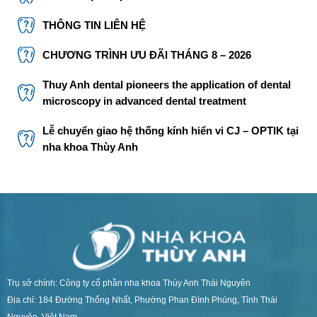
THÔNG TIN LIÊN HỆ
CHƯƠNG TRÌNH ƯU ĐÃI THÁNG 8 – 2026
Thuy Anh dental pioneers the application of dental
microscopy in advanced dental treatment
Lễ chuyển giao hệ thống kính hiển vi CJ – OPTIK tại
nha khoa Thùy Anh
Trụ sở chính: Công ty cổ phần nha khoa Thùy Anh Thái Nguyên
Địa chỉ: 184 Đường Thống Nhất, Phường Phan Đình Phùng, Tỉnh Thái
Nguyên, Việt Nam