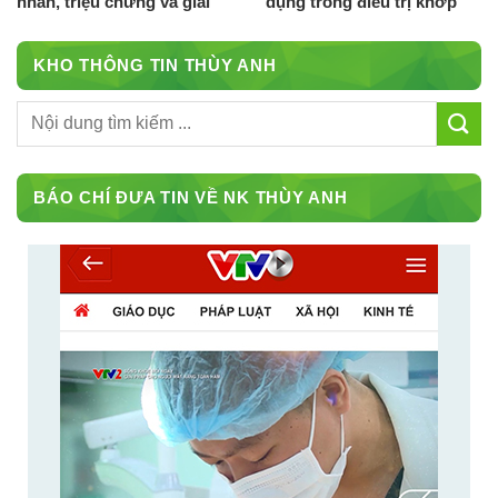
nhân, triệu chứng và giải
dụng trong điều trị khớp
pháp khắc phục
thái dương hàm
KHO THÔNG TIN THÙY ANH
BÁO CHÍ ĐƯA TIN VỀ NK THÙY ANH