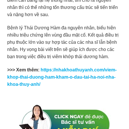
điểm cân bằng lại hệ thống nhai, tìm cho ra nguyên
nhân thì có thể những tổn thương cấu trúc sẽ tiến triển
và nặng hơn về sau.
Bệnh lý Thái Dương Hàm đa nguyên nhân, biểu hiện
nhiều triệu chứng lên vùng đầu mặt cổ. Kết quả điều trị
phụ thuộc lớn vào sự hợp tác của các nha sĩ lẫn bệnh
nhân. Hy vọng bài viết trên sẽ giúp ích được cho các
bạn trong việc điều trị viêm khớp thái dương hàm.
>>> Xem thêm:
https://nhakhoathuyanh.com/viem-
khop-thai-duong-ham-kham-o-dau-tai-ha-noi-nha-
khoa-thuy-anh/