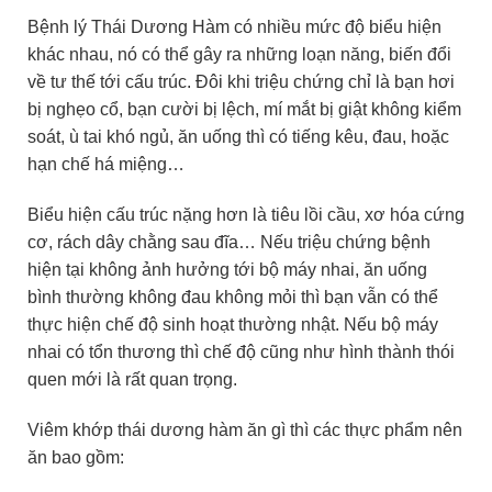
Bệnh lý Thái Dương Hàm có nhiều mức độ biểu hiện
khác nhau, nó có thể gây ra những loạn năng, biến đổi
về tư thế tới cấu trúc. Đôi khi triệu chứng chỉ là bạn hơi
bị nghẹo cổ, bạn cười bị lệch, mí mắt bị giật không kiểm
soát, ù tai khó ngủ, ăn uống thì có tiếng kêu, đau, hoặc
hạn chế há miệng…
Biểu hiện cấu trúc nặng hơn là tiêu lồi cầu, xơ hóa cứng
cơ, rách dây chằng sau đĩa… Nếu triệu chứng bệnh
hiện tại không ảnh hưởng tới bộ máy nhai, ăn uống
bình thường không đau không mỏi thì bạn vẫn có thể
thực hiện chế độ sinh hoạt thường nhật. Nếu bộ máy
nhai có tổn thương thì chế độ cũng như hình thành thói
quen mới là rất quan trọng.
Viêm khớp thái dương hàm ăn gì thì các thực phẩm nên
ăn bao gồm: