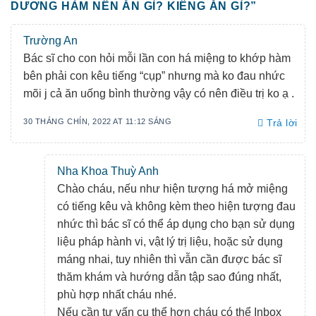
DƯƠNG HÀM NÊN ĂN GÌ? KIÊNG ĂN GÌ?
”
Trường An
Bác sĩ cho con hỏi mỗi lần con há miệng to khớp hàm
bên phải con kêu tiếng “cụp” nhưng mà ko đau nhức
mõi j cả ăn uống bình thường vậy có nên điều trị ko ạ .
30 THÁNG CHÍN, 2022 AT 11:12 SÁNG
Trả lời
Nha Khoa Thuỳ Anh
Chào cháu, nếu như hiện tượng há mở miệng
có tiếng kêu và không kèm theo hiện tượng đau
nhức thì bác sĩ có thể áp dụng cho bạn sử dụng
liệu pháp hành vi, vật lý trị liệu, hoặc sử dụng
máng nhai, tuy nhiên thì vẫn cần được bác sĩ
thăm khám và hướng dẫn tập sao đúng nhất,
phù hợp nhất cháu nhé.
Nếu cần tư vấn cụ thể hơn cháu có thể Inbox