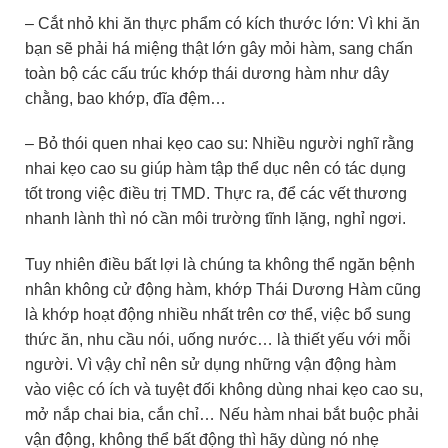
– Cắt nhỏ khi ăn thực phẩm có kích thước lớn: Vì khi ăn
bạn sẽ phải há miệng thật lớn gây mỏi hàm, sang chấn
toàn bộ các cấu trúc khớp thái dương hàm như dây
chằng, bao khớp, đĩa đệm…
– Bỏ thói quen nhai kẹo cao su: Nhiều người nghĩ rằng
nhai kẹo cao su giúp hàm tập thể dục nên có tác dụng
tốt trong việc điều trị TMD. Thực ra, để các vết thương
nhanh lành thì nó cần môi trường tĩnh lặng, nghỉ ngơi.
Tuy nhiên điều bất lợi là chúng ta không thể ngăn bệnh
nhân không cử động hàm, khớp Thái Dương Hàm cũng
là khớp hoạt động nhiều nhất trên cơ thể, việc bổ sung
thức ăn, nhu cầu nói, uống nước… là thiết yếu với mỗi
người. Vì vậy chỉ nên sử dụng những vận động hàm
vào việc có ích và tuyệt đối không dùng nhai kẹo cao su,
mở nắp chai bia, cắn chỉ… Nếu hàm nhai bắt buộc phải
vận động, không thể bất động thì hãy dùng nó nhẹ