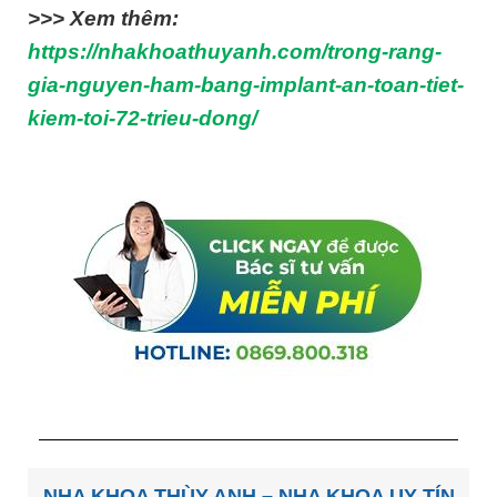
>>> Xem thêm:
https://nhakhoathuyanh.com/trong-rang-
gia-nguyen-ham-bang-implant-an-toan-tiet-
kiem-toi-72-trieu-dong/
NHA KHOA THÙY ANH – NHA KHOA UY TÍN