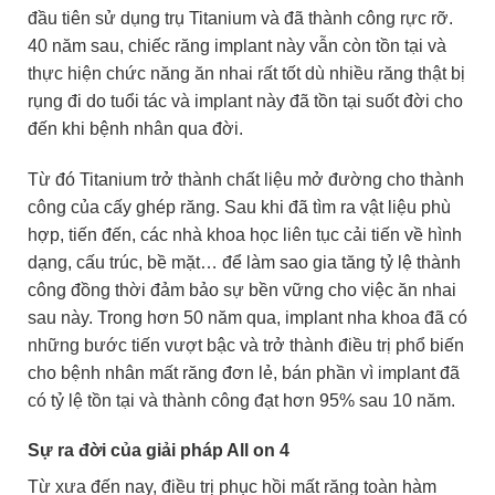
đầu tiên sử dụng trụ Titanium và đã thành công rực rỡ.
40 năm sau, chiếc răng implant này vẫn còn tồn tại và
thực hiện chức năng ăn nhai rất tốt dù nhiều răng thật bị
rụng đi do tuổi tác và implant này đã tồn tại suốt đời cho
đến khi bệnh nhân qua đời.
Từ đó Titanium trở thành chất liệu mở đường cho thành
công của cấy ghép răng. Sau khi đã tìm ra vật liệu phù
hợp, tiến đến, các nhà khoa học liên tục cải tiến về hình
dạng, cấu trúc, bề mặt… để làm sao gia tăng tỷ lệ thành
công đồng thời đảm bảo sự bền vững cho việc ăn nhai
sau này. Trong hơn 50 năm qua, implant nha khoa đã có
những bước tiến vượt bậc và trở thành điều trị phổ biến
cho bệnh nhân mất răng đơn lẻ, bán phần vì implant đã
có tỷ lệ tồn tại và thành công đạt hơn 95% sau 10 năm.
Sự ra đời của giải pháp All on 4
Từ xưa đến nay, điều trị phục hồi mất răng toàn hàm