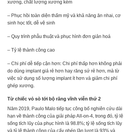
xương, chất lượng xương kém
– Phục hồi toàn diện thẩm mỹ và khả năng ăn nhai, cơ
sinh học tốt, dễ vệ sinh
– Quy trình phẫu thuật và phục hình đơn giản hoá
– Tỷ lệ thành công cao
– Chi phí dễ tiếp cận hơn: Chi phí thấp hơn không phải
do dùng implant giá rẻ hơn hay răng sứ rẻ hơn, mà từ
việc sử dụng số lượng implant ít hơn và giảm chi phí
ghép xương.
Từ chiếc vỏ sò tới bộ răng vĩnh viễn thứ 2
Năm 2019, Paulo Malo tiếp tục công bố nghiên cứu dài
hạn về thành công của giải pháp All-on-4, trong đó,
tỷ lệ
sống tích lũy của phục hình là 98.8%; tỷ lệ sống tích lũy
và tỷ lệ thành công của cấy ghép lần lượt là 93% và