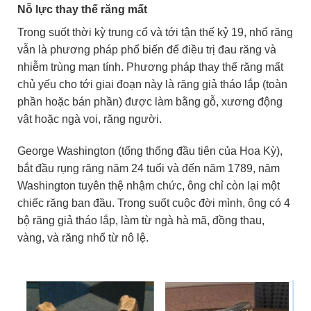
Nỗ lực thay thế răng mất
Trong suốt thời kỳ trung cổ và tới tận thế kỷ 19, nhổ răng
vẫn là phương pháp phổ biến để điều trị đau răng và
nhiễm trùng mạn tính. Phương pháp thay thế răng mất
chủ yếu cho tới giai đoạn này là răng giả tháo lắp (toàn
phần hoặc bán phần) được làm bằng gỗ, xương động
vật hoặc ngà voi, răng người.
George Washington (tổng thống đầu tiên của Hoa Kỳ),
bắt đầu rụng răng năm 24 tuổi và đến năm 1789, năm
Washington tuyên thệ nhậm chức, ông chỉ còn lại một
chiếc răng ban đầu. Trong suốt cuộc đời mình, ông có 4
bộ răng giả tháo lắp, làm từ ngà hà mã, đồng thau,
vàng, và răng nhổ từ nô lệ.