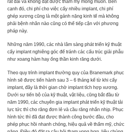
rất dài và không đạt được thẩm mỹ mong muốn. Bên
cạnh đó, chi phí cho việc cấy nhiều implant, chi phí
ghép xương cũng là một gánh nặng kinh tế mà không
phải bệnh nhân nào cũng có thể tiếp cận với phương
pháp này.
Những năm 1990, các nhà lâm sàng phát triển kỹ thuật
cấy implant nghiêng góc để tránh các cấu trúc giải phẫu
như xoang hàm hay ống thần kinh răng dưới.
Theo quy trình implant thường quy của Branemark phục
hình sẽ được tiến hành sau 3 –
6 tháng kể từ khi cấy
implant, đây là thời gian chờ implant tích hợp xương.
Dưới sự tiến bộ của kỹ thuật, vật liệu, cũng bắt đầu từ
năm 1990, các chuyên gia implant phát triển kỹ thuật tải
lực tức thì cho răng đơn lẻ và cầu răng nhắn nhịp. Phục
hình tức thì đã đạt được thành công bước đầu, cho
phép phục hồi nhanh chóng, hiệu quả về thẩm mỹ, chức
năng. Điều đó đặt ra câu hỏi tham vọng hơn, liệu chúng