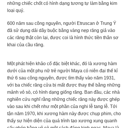
những chiếc chốt có hình dạng tương tự làm bằng kim
loại quý.
600 năm sau công nguyên, người Etruscan ở Trung Ý
đã sử dụng dải dây buộc bằng vàng nẹp răng giả vào
các răng thật còn lại, được coi là hình thức tiền thân sơ
khai của cầu răng.
Một phát hiện khảo cổ đặc biệt khác, đó là xương hàm
dưới của một phụ nữ trẻ người Maya có niên đại thế kỉ
thứ 6 sau công nguyên, được tìm thấy vào năm 1931,
với ba chiếc răng cửa bị mất được thay thế bằng những
mảnh vỏ sò, có hình dạng giống răng. Ban đầu, các nhà
nghiên cứu nghĩ rằng những chiếc răng này được ghép
vào sau khi chết như một phần của nghi lễ tang lễ. Tới
tận năm 1970, khi xương hàm này được chụp phim, cho
thấy sự hiện diện của quá trình tạo xương xung quanh
cấy ghép bằng vỏ sò một cách đáng kinh ngạc. Maya là