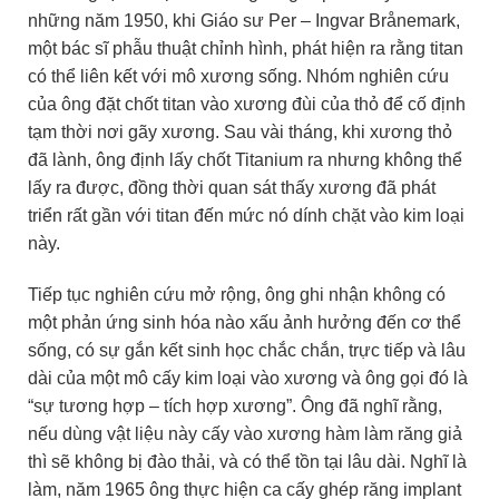
những năm 1950, khi Giáo sư Per – Ingvar Brånemark,
một bác sĩ phẫu thuật chỉnh hình, phát hiện ra rằng titan
có thể liên kết với mô xương sống. Nhóm nghiên cứu
của ông đặt chốt titan vào xương đùi của thỏ để cố định
tạm thời nơi gãy xương. Sau vài tháng, khi xương thỏ
đã lành, ông định lấy chốt Titanium ra nhưng không thể
lấy ra được, đồng thời quan sát thấy xương đã phát
triển rất gần với titan đến mức nó dính chặt vào kim loại
này.
Tiếp tục nghiên cứu mở rộng, ông ghi nhận không có
một phản ứng sinh hóa nào xấu ảnh hưởng đến cơ thể
sống, có sự gắn kết sinh học chắc chắn, trực tiếp và lâu
dài của một mô cấy kim loại vào xương và ông gọi đó là
“sự tương hợp – tích hợp xương”. Ông đã nghĩ rằng,
nếu dùng vật liệu này cấy vào xương hàm làm răng giả
thì sẽ không bị đào thải, và có thể tồn tại lâu dài. Nghĩ là
làm, năm 1965 ông thực hiện ca cấy ghép răng implant