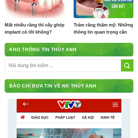
Mất nhiều răng thì cấy ghép
Trám răng thẩm mỹ: Những
implant có tốt không?
thông tin quan trọng cần
biết
KHO THÔNG TIN THÙY ANH
BÁO CHÍ ĐƯA TIN VỀ NK THÙY ANH