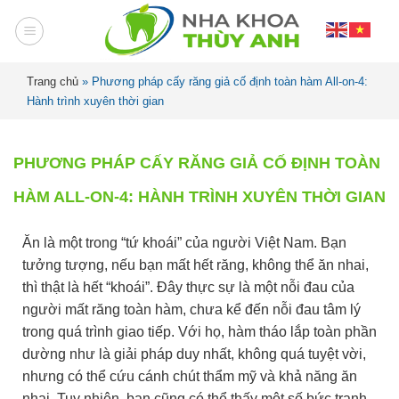
Trang chủ
»
Phương pháp cấy răng giả cố định toàn hàm All-on-4:
Hành trình xuyên thời gian
PHƯƠNG PHÁP CẤY RĂNG GIẢ CỐ ĐỊNH TOÀN
HÀM ALL-ON-4: HÀNH TRÌNH XUYÊN THỜI GIAN
Ăn là một trong “tứ khoái” của người Việt Nam. Bạn
tưởng tượng, nếu bạn mất hết răng, không thể ăn nhai,
thì thật là hết “khoái”. Đây thực sự là một nỗi đau của
người mất răng toàn hàm, chưa kể đến nỗi đau tâm lý
trong quá trình giao tiếp. Với họ, hàm tháo lắp toàn phần
dường như là giải pháp duy nhất, không quá tuyệt vời,
nhưng có thể cứu cánh chút thẩm mỹ và khả năng ăn
nhai. Tuy nhiên, bạn cũng có thể thấy một số bức tranh