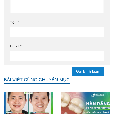
Tên
*
Email
*
BÀI VIẾT CÙNG CHUYÊN MỤC