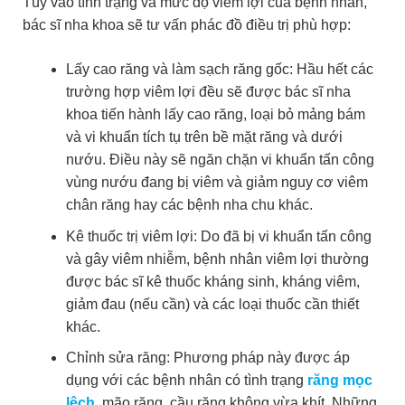
Tùy vào tình trạng và mức độ viêm lợi của bệnh nhân,
bác sĩ nha khoa sẽ tư vấn phác đồ điều trị phù hợp:
Lấy cao răng và làm sạch răng gốc: Hầu hết các
trường hợp viêm lợi đều sẽ được bác sĩ nha
khoa tiến hành lấy cao răng, loại bỏ mảng bám
và vi khuẩn tích tụ trên bề mặt răng và dưới
nướu. Điều này sẽ ngăn chặn vi khuẩn tấn công
vùng nướu đang bị viêm và giảm nguy cơ viêm
chân răng hay các bệnh nha chu khác.
Kê thuốc trị viêm lợi: Do đã bị vi khuẩn tấn công
và gây viêm nhiễm, bệnh nhân viêm lợi thường
được bác sĩ kê thuốc kháng sinh, kháng viêm,
giảm đau (nếu cần) và các loại thuốc cần thiết
khác.
Chỉnh sửa răng: Phương pháp này được áp
dụng với các bệnh nhân có tình trạng
răng mọc
lệch
, mão răng, cầu răng không vừa khít. Những