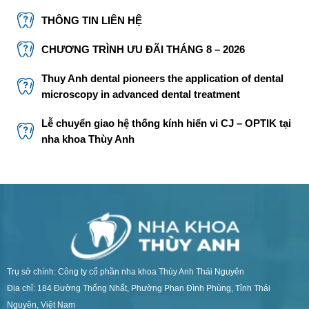
THÔNG TIN LIÊN HỆ
CHƯƠNG TRÌNH ƯU ĐÃI THÁNG 8 – 2026
Thuy Anh dental pioneers the application of dental
microscopy in advanced dental treatment
Lễ chuyển giao hệ thống kính hiển vi CJ – OPTIK tại
nha khoa Thùy Anh
Trụ sở chính: Công ty cổ phần nha khoa Thùy Anh Thái Nguyên
Địa chỉ: 184 Đường Thống Nhất, Phường Phan Đình Phùng, Tỉnh Thái
Nguyên, Việt Nam