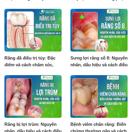
bao nhiêu?
hồi
Răng đã điều trị tủy: Đặc
Sưng lợi răng số 8: Nguyên
điểm và cách chăm sóc,
nhân, dấu hiệu và cách điều
bảo vệ
trị hiệu quả
Răng bị lợi trùm: Nguyên
Bệnh viêm chân răng: Biến
nhân, dấu hiệu và cách điều
chứng thường gặp và cách