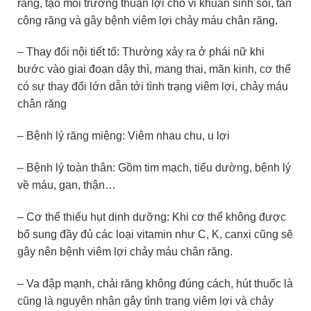
răng, tạo môi trường thuận lợi cho vi khuẩn sinh sôi, tấn
công răng và gây bệnh viêm lợi chảy máu chân răng.
– Thay đổi nội tiết tố: Thường xảy ra ở phái nữ khi
bước vào giai đoạn dậy thì, mang thai, mãn kinh, cơ thể
có sự thay đổi lớn dẫn tới tình trạng viêm lợi, chảy máu
chân răng
– Bệnh lý răng miệng: Viêm nhau chu, u lợi
– Bệnh lý toàn thân: Gồm tim mạch, tiểu dường, bệnh lý
về máu, gan, thận…
– Cơ thể thiếu hụt dinh dưỡng: Khi cơ thể không được
bổ sung đầy đủ các loại vitamin như C, K, canxi cũng sẽ
gây nên bệnh viêm lợi chảy máu chân răng.
– Va đập mạnh, chải răng không đúng cách, hút thuốc là
cũng là nguyên nhân gây tình trạng viêm lợi và chảy