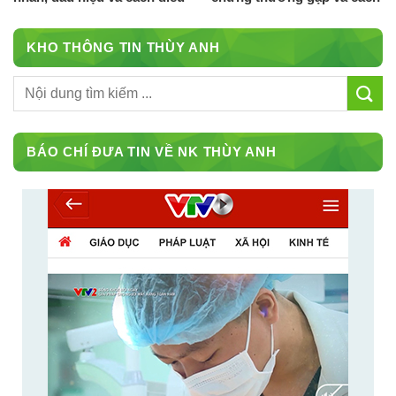
trị
điều trị
KHO THÔNG TIN THÙY ANH
BÁO CHÍ ĐƯA TIN VỀ NK THÙY ANH