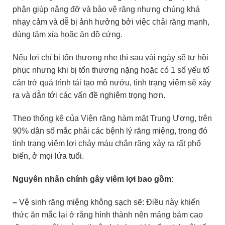
phận giúp nâng đỡ và bảo vệ răng nhưng chúng khá
nhạy cảm và dễ bị ảnh hưởng bởi việc chải răng mạnh,
dùng tăm xỉa hoặc ăn đồ cứng.
Nếu lợi chỉ bị tổn thương nhẹ thì sau vài ngày sẽ tự hồi
phục nhưng khi bị tổn thương nặng hoặc có 1 số yếu tố
cản trở quá trình tái tạo mô nướu, tình trạng viêm sẽ xảy
ra và dẫn tới các vấn đề nghiêm trọng hơn.
Theo thống kê của Viện răng hàm mặt Trung Ương, trên
90% dân số mắc phải các bệnh lý răng miệng, trong đó
tình trạng viêm lợi chảy máu chân răng xảy ra rất phổ
biến, ở mọi lứa tuổi.
Nguyên nhân chính gây viêm lợi bao gồm:
–
Vệ sinh răng miệng không sạch sẽ: Điều này khiến
thức ăn mắc lại ở răng hình thành nên mảng bám cao