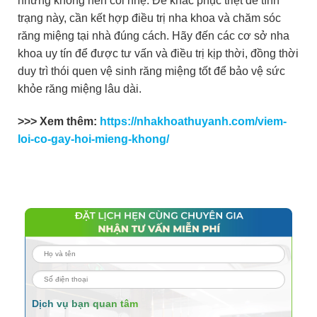
nhưng không nên coi nhẹ. Để khắc phục triệt để tình
trạng này, cần kết hợp điều trị nha khoa và chăm sóc
răng miệng tại nhà đúng cách. Hãy đến các cơ sở nha
khoa uy tín để được tư vấn và điều trị kịp thời, đồng thời
duy trì thói quen vệ sinh răng miệng tốt để bảo vệ sức
khỏe răng miệng lâu dài.
>>> Xem thêm:
https://nhakhoathuyanh.com/viem-
loi-co-gay-hoi-mieng-khong/
Dịch vụ bạn quan tâm