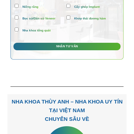
Niềng răng
Cấy ghép Implant
Bọc sứ/Dán sứ Veneer
Khớp thái dương hàm
Nha khoa tổng quát
NHA KHOA THÙY ANH – NHA KHOA UY TÍN
TẠI VIỆT NAM
CHUYÊN SÂU VỀ