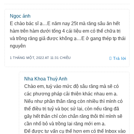
Ngọc ánh
E chào bác sĩ ạ…E năm nay 25t mà răng sâu ăn hết
hàm trên hàm dưới tổng 4 cái liệu em có thể chữa trị
và trồng răng giả được không ạ…E ở gang thép tp thái
nguyên
1 THÁNG MỘT, 2022 AT 11:31 CHIỀU
Trả lời
Nha Khoa Thuỳ Anh
Chào em, tuỳ vào mức độ sâu răng mà sẽ có
các phương pháp cải thiện khác nhau em ạ.
Nếu như phần thân răng còn nhiều thì mình có
thể điều trị tuỷ và bọc sứ lại, còn nếu răng đã
gãy hết thân chỉ còn chân răng thôi thì mình sẽ
cần nhổ bỏ và trồng lại răng mới em ạ.
Để được tư vấn cụ thể hơn em có thể Inbox vào