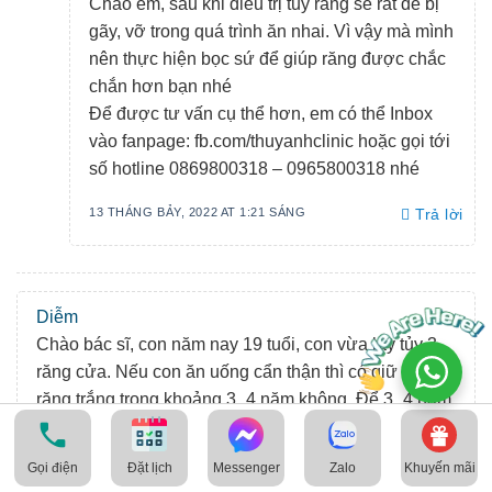
Chào em, sau khi điều trị tuỷ răng sẽ rất dễ bị
gãy, vỡ trong quá trình ăn nhai. Vì vậy mà mình
nên thực hiện bọc sứ để giúp răng được chắc
chắn hơn bạn nhé
Để được tư vấn cụ thể hơn, em có thể Inbox
vào fanpage: fb.com/thuyanhclinic hoặc gọi tới
số hotline 0869800318 – 0965800318 nhé
13 THÁNG BẢY, 2022 AT 1:21 SÁNG
Trả lời
Diễm
Chào bác sĩ, con năm nay 19 tuổi, con vừa lấy tủy 3
răng cửa. Nếu con ăn uống cẩn thận thì có giữ được
răng trắng trong khoảng 3_4 năm không. Để 3_4 năm
sau có thể bọc sứ có được không ạ . Vì hiện tại con
chưa có điều kiện để bọc sứ. Cảm ơn bác sĩ.
Gọi điện
Messenger
Zalo
Khuyến mãi
Đặt lịch