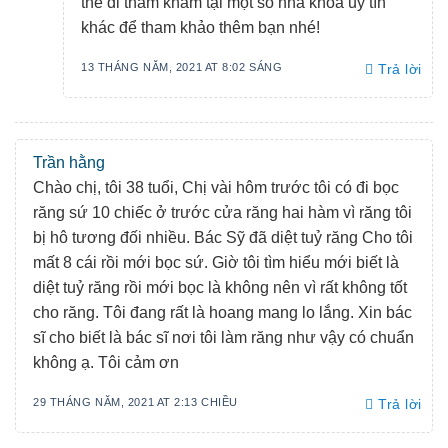
thể đi thăm khám tại một số nha khoa uy tín
khác để tham khảo thêm bạn nhé!
13 THÁNG NĂM, 2021 AT 8:02 SÁNG
Trả lời
Trần hằng
Chào chị, tôi 38 tuổi, Chị vài hôm trước tôi có đi bọc
răng sứ 10 chiếc ở trước cửa răng hai hàm vì răng tôi
bị hô tương đối nhiều. Bác Sỹ đã diệt tuỷ răng Cho tôi
mất 8 cái rồi mới bọc sứ. Giờ tôi tìm hiểu mới biết là
diệt tuỷ răng rồi mới bọc là không nên vì rất không tốt
cho răng. Tôi đang rất là hoang mang lo lắng. Xin bác
sĩ cho biết là bác sĩ nơi tôi làm răng như vậy có chuẩn
không ạ. Tôi cảm ơn
29 THÁNG NĂM, 2021 AT 2:13 CHIỀU
Trả lời