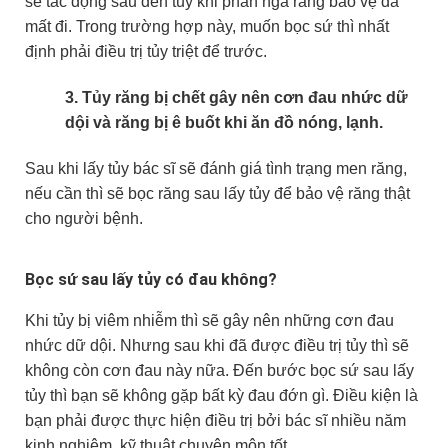
sẽ tác động sâu đến tủy khi phần ngà răng bảo vệ đã
mất đi. Trong trường hợp này, muốn bọc sứ thì nhất
định phải điều trị tủy triệt để trước.
3. Tủy răng bị chết gây nên cơn đau nhức dữ
dội và răng bị ê buốt khi ăn đồ nóng, lạnh.
Sau khi lấy tủy bác sĩ sẽ đánh giá tình trạng men răng,
nếu cần thì sẽ bọc răng sau lấy tủy để bảo vệ răng thật
cho người bệnh.
Bọc sứ sau lấy tủy có đau không?
Khi tủy bị viêm nhiễm thì sẽ gây nên những cơn đau
nhức dữ dội. Nhưng sau khi đã được điều trị tủy thì sẽ
không còn cơn đau này nữa. Đến bước bọc sứ sau lấy
tủy thì bạn sẽ không gặp bất kỳ đau đớn gì. Điều kiện là
bạn phải được thực hiện điều trị bởi bác sĩ nhiều năm
kinh nghiệm, kỹ thuật chuyên môn tốt.