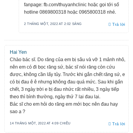
fanpage: fb.com/thuyanhclinic hoặc gọi tới số
hotline 0869800318 hoặc 0965800318 nhé.
2 THÁNG MỘT, 2022 AT 2:02 SÁNG
Trả lời
Hai Yen
Chào bác sĩ. Do răng của em bị sâu và vỡ 1 mảnh nhỏ,
nên em có đi bọc răng sứ, bác sĩ nói răng còn cứu
được, không cần lấy tủy. Trước khi gắn chết răng sứ, e
có bị đau ê ê nhưng không đau quá mức. Sau khi gắn
chết, 3 ngày trời e bị đau nhức rất nhiều, 3 ngày tiếp
theo thì bình thường, ngày thứ 7 lại đau lại.
Bác sĩ cho em hỏi do răng em mới bọc nên đau hay
sao ạ ?
14 THÁNG MỘT, 2022 AT 4:09 CHIỀU
Trả lời