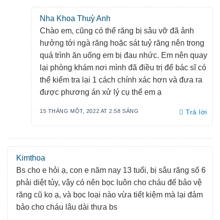
Nha Khoa Thuỳ Anh
Chào em, cũng có thể răng bị sâu vỡ đã ảnh
hưởng tới ngà răng hoặc sát tuỷ răng nên trong
quá trình ăn uống em bị đau nhức. Em nên quay
lại phòng khám nơi mình đã điều trị để bác sĩ có
thể kiểm tra lại 1 cách chính xác hơn và đưa ra
được phương án xử lý cụ thể em ạ
15 THÁNG MỘT, 2022 AT 2:58 SÁNG
Trả lời
Kimthoa
Bs cho e hỏi ạ, con e năm nay 13 tuổi, bị sâu răng số 6
phải diệt tủy, vậy có nên bọc luôn cho cháu để bảo vệ
răng cũ ko ạ, và bọc loại nào vừa tiết kiệm mà lại đảm
bảo cho cháu lâu dài thưa bs