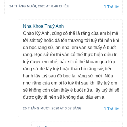
24 THÁNG MƯỜI, 2020 AT 8:46 CHIỀU
Trả lời
Nha Khoa Thuỳ Anh
Chào Kỳ Anh, cũng có thể là răng của em bị mẻ
tới sát tuỷ hoặc đã tổn thương tới tuỷ rồi nên khi
đã bọc răng sứ, ăn nhai em vẫn sẽ thấy ê buốt
răng. Bọc sứ rồi thì vẫn có thể thực hiện điều trị
tuỷ được em nhé, bác sĩ có thể khoan qua lớp
răng sứ để lấy tuỷ hoặc tháo bỏ răng sứ, tiến
hành lấy tuỷ sau đó bọc lại răng sứ mới. Nếu
như răng của em bị lộ tuỷ thì sau khi lấy tuỷ em
sẽ không còn cảm thấy ê buốt nữa, lấy tuỷ thì sẽ
được gây tê nên sẽ không đau đâu em ạ.
25 THÁNG MƯỜI, 2020 AT 3:07 SÁNG
Trả lời