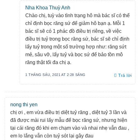
Nha Khoa Thuỳ Anh
Chào chị, tuỳ vào tình trạng hô mà bác sĩ có thể
chỉ định bọc răng sứ để giảm hô bạn ạ. Mỗi 1
bác sĩ sẽ có 1 phác đồ điều trị riêng, về việc
điều trị tuỷ trong bọc răng sứ, bác sĩ sẽ chỉ định
lấy tuỷ trong một số trường hợp như: răng sứt
mẻ, sâu vỡ, lấy tuỷ và bọc sứ để bảo tồn mô
răng thật tối đa chị ạ.
1 THÁNG SÁU, 2021 AT 2:28 SÁNG
Trả lời
nong thi yen
chị ơi , em vừa điều trị diệt tuỷ răng , diệt tuỷ 3 lần và
đã được mài rui lấy mẫu để bọc răng sứ, nhưng hiện
tại cái răng đó khi em chạm vào và nhai nhẹ vẫn đau ,
em lo lắng vẫn còn tuỷ sót lại gây đau