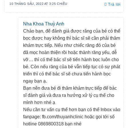
10 THÁNG SÁU, 2022 AT 3:25 CHIỀU
Trả lời
Nha Khoa Thuỳ Anh
Chào bạn, để đánh giá được răng của bé có thể
bọc được hay không thì bác sĩ sẽ cần phải thăm
khám trực tiếp. Nếu như chiếc răng đó của bé
đã mọc hoàn thiện rồi hoặc thành răng yếu, dễ
vỡ… thì có thể bác sĩ sẽ tiến hành bọc luôn cho
bé. Còn nếu răng của bé vẫn tiếp tục có sự phát
triển thì có thể bác sĩ sẽ chưa tiến hành bọc
ngay bạn ạ.
Bạn nên đưa bé đi thăm khám trực tiếp để bác
sĩ đánh giá và đưa ra hướng xử lý cụ thể cho
mình hơn nhé ạ
Nếu cần tư vấn cụ thể hơn bạn có thể Inbox vào
fanpage: fb.com/thuyanhclinic hoặc gọi tới số
hotline 0869800318 bạn nhé