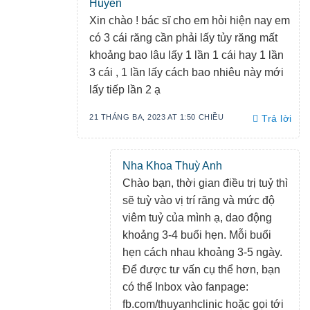
Huyền
Xin chào ! bác sĩ cho em hỏi hiện nay em
có 3 cái răng cần phải lấy tủy răng mất
khoảng bao lâu lấy 1 lần 1 cái hay 1 lần
3 cái , 1 lần lấy cách bao nhiêu này mới
lấy tiếp lần 2 ạ
21 THÁNG BA, 2023 AT 1:50 CHIỀU
Trả lời
Nha Khoa Thuỳ Anh
Chào bạn, thời gian điều trị tuỷ thì
sẽ tuỳ vào vị trí răng và mức độ
viêm tuỷ của mình ạ, dao động
khoảng 3-4 buổi hẹn. Mỗi buổi
hẹn cách nhau khoảng 3-5 ngày.
Để được tư vấn cụ thể hơn, bạn
có thể Inbox vào fanpage:
fb.com/thuyanhclinic hoặc gọi tới