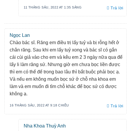
11 THÁNG SÁU, 2022 AT 1:35 SÁNG
Trả lời
Ngọc Lan
Chào bác sĩ. Răng em điều trị lấy tuỷ và bị rỗng hết ở
chân răng. Sau khi em lấy tuỷ xong và bác sĩ có gắn
cái cùi giả vào cho em và kêu em 2 3 ngày nữa qua để
lấy li làm răng sứ. Nhưng giờ em chưa bọc liền được
thì em có thể để trong bao lâu thì bắt buộc phải bọc ạ.
Và nếu em không muốn bọc sứ ở chỗ nha khoa em
làm và em muốn đi tìm chỗ khác để bọc sứ có được
không ạ.
16 THÁNG SÁU, 2022 AT 9:18 CHIỀU
Trả lời
Nha Khoa Thuỳ Anh