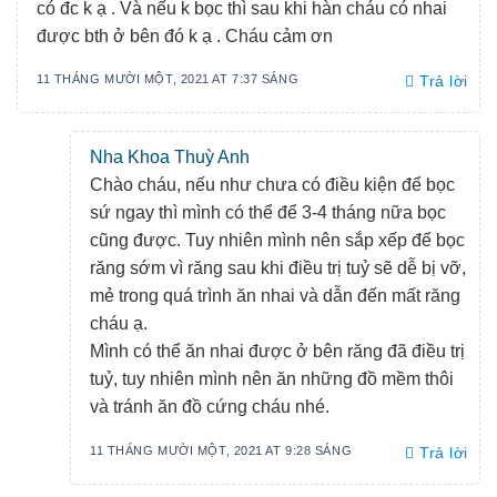
có đc k ạ . Và nếu k bọc thì sau khi hàn cháu có nhai
được bth ở bên đó k ạ . Cháu cảm ơn
11 THÁNG MƯỜI MỘT, 2021 AT 7:37 SÁNG
Trả lời
Nha Khoa Thuỳ Anh
Chào cháu, nếu như chưa có điều kiện để bọc
sứ ngay thì mình có thể để 3-4 tháng nữa bọc
cũng được. Tuy nhiên mình nên sắp xếp để bọc
răng sớm vì răng sau khi điều trị tuỷ sẽ dễ bị vỡ,
mẻ trong quá trình ăn nhai và dẫn đến mất răng
cháu ạ.
Mình có thể ăn nhai được ở bên răng đã điều trị
tuỷ, tuy nhiên mình nên ăn những đồ mềm thôi
và tránh ăn đồ cứng cháu nhé.
11 THÁNG MƯỜI MỘT, 2021 AT 9:28 SÁNG
Trả lời