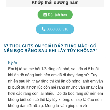
Khớp thái dương hàm
Đặt lịch hẹn
0869.800.318
67 THOUGHTS ON “
GIẢI ĐÁP THẮC MẮC: CÓ
NÊN BỌC RĂNG SAU KHI LẤY TỦY KHÔNG?
”
Kỳ Anh
Em bị té xe mẻ hết 1/3 răng cối nhỏ, sau đó vì ê buốt
khi ăn đồ nóng lạnh nên em đã đi thay răng sứ. Tuy
nhiên sau khi thay răng thì khi ăn đồ nóng lạnh em vẫn
bị buốt dù ít hơn lúc còn mẻ răng nhưng vẫn nhạy cảm
hơn các răng còn lại nhiều. Do đã bọc răng sứ nên em
không biết còn có thể lấy tủy không, em sợ là đau nên
không dám đi nữa ạ. Mong tư vấn giúp em với.