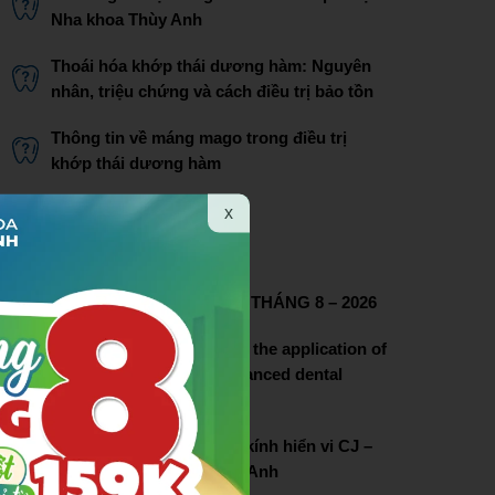
Nha khoa Thùy Anh
Thoái hóa khớp thái dương hàm: Nguyên
nhân, triệu chứng và cách điều trị bảo tồn
Thông tin về máng mago trong điều trị
khớp thái dương hàm
Bác sĩ Phạm Thị Lâm
x
THÔNG TIN LIÊN HỆ
CHƯƠNG TRÌNH ƯU ĐÃI THÁNG 8 – 2026
Thuy Anh dental pioneers the application of
dental microscopy in advanced dental
treatment
Lễ chuyển giao hệ thống kính hiển vi CJ –
OPTIK tại nha khoa Thùy Anh