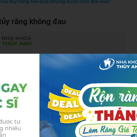
hua-tuy-rang-trai-qua-nhung-buoc-nhu-the-nao/
 tủy răng không đau