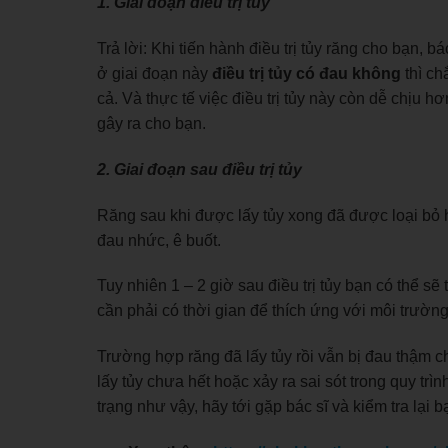
1. Giai đoạn điều trị tủy
Trả lời: Khi tiến hành điều trị tủy răng cho bạn, b
ở giai đoạn này
điều trị tủy có đau không
thì ch
cả. Và thực tế việc điều trị tủy này còn dễ chịu 
gây ra cho bạn.
2. Giai đoạn sau điều trị tủy
Răng sau khi được lấy tủy xong đã được loại bỏ h
đau nhức, ê buốt.
Tuy nhiên 1 – 2 giờ sau điều trị tủy bạn có thể sẽ 
cần phải có thời gian để thích ứng với môi trườ
Trường hợp răng đã lấy tủy rồi vẫn bị đau thậm c
lấy tủy chưa hết hoặc xảy ra sai sót trong quy tr
trạng như vậy, hãy tới gặp bác sĩ và kiểm tra lại 