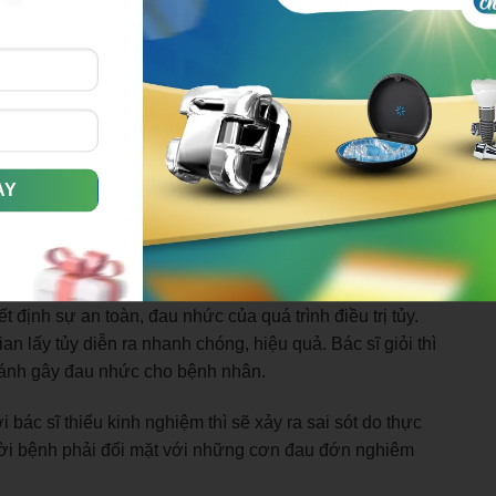
 yếu tố sau:
ết định sự an toàn, đau nhức của quá trình điều trị tủy.
ian lấy tủy diễn ra nhanh chóng, hiệu quả. Bác sĩ giỏi thì
, tránh gây đau nhức cho bệnh nhân.
i bác sĩ thiếu kinh nghiệm thì sẽ xảy ra sai sót do thực
gười bệnh phải đối mặt với những cơn đau đớn nghiêm