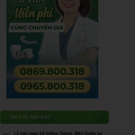
TIN TỨC NỔI BẬT
Lễ bàn giao hệ thống Zebris JMA Optic tại