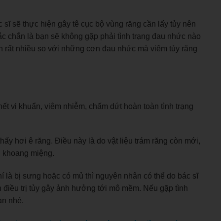
ác sĩ sẽ thực hiện gây tê cục bộ vùng răng cần lấy tủy nên
ắc chắn là bạn sẽ không gặp phải tình trạng đau nhức nào
hơn rất nhiều so với những cơn đau nhức mà viêm tủy răng
ết vi khuẩn, viêm nhiễm, chấm dứt hoàn toàn tình trạng
thấy hơi ê răng. Điều này là do vật liệu trám răng còn mới,
ng khoang miệng.
hí là bị sưng hoặc có mủ thì nguyên nhân có thể do bác sĩ
ình điều trị tủy gây ảnh hưởng tới mô mềm. Nếu gặp tình
bạn nhé.