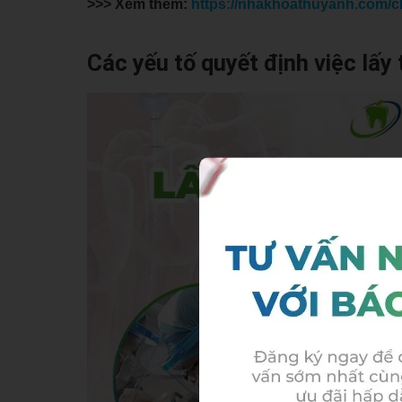
>>> Xem thêm:
https://nhakhoathuyanh.com/c
Các yếu tố quyết định việc lấy