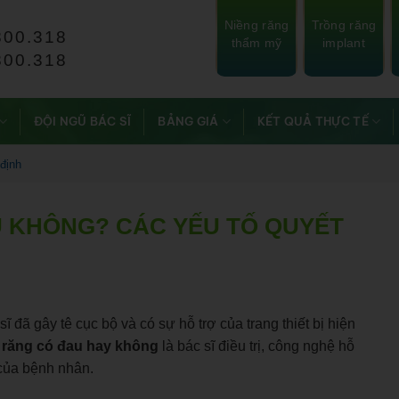
Niềng răng
Trồng răng
800.318
thẩm mỹ
implant
800.318
ĐỘI NGŨ BÁC SĨ
BẢNG GIÁ
KẾT QUẢ THỰC TẾ
 định
U KHÔNG? CÁC YẾU TỐ QUYẾT
 đã gây tê cục bộ và có sự hỗ trợ của trang thiết bị hiện
ủy răng có đau hay không
là bác sĩ điều trị, công nghệ hỗ
 của bệnh nhân.