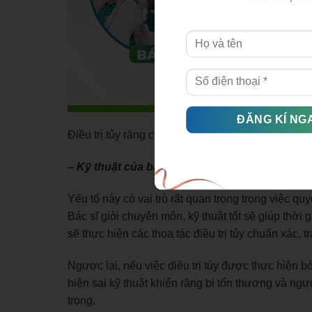
Điều trị tủy răng có đau không phụ thuộc vào các
– Kỹ thuật của bác sĩ
Yếu tố này có vai trò rất quan trọng trong việc quy
Bác sĩ giỏi chuyên môn, kỹ thuật tốt sẽ giúp thời g
sẽ thực hiện các thoa tác điều trị tủy chuẩn xác
Ngược lại, nếu việc điều trị tủy được thực hiện bở
hiện sai kỹ thuật khiến răng bị tổn thương và n
trọng.