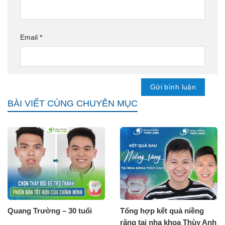
Email
*
BÀI VIẾT CÙNG CHUYÊN MỤC
Quang Trường – 30 tuổi
Tổng hợp kết quả niềng
răng tại nha khoa Thùy Anh