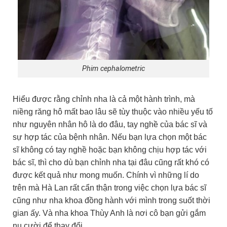
Phim cephalometric
Hiểu được rằng chỉnh nha là cả một hành trình, mà
niềng răng hô mất bao lâu sẽ tùy thuộc vào nhiều yếu tố
như nguyên nhân hô là do đâu, tay nghề của bác sĩ và
sự hợp tác của bệnh nhân. Nếu bạn lựa chọn một bác
sĩ không có tay nghề hoặc bạn không chịu hợp tác với
bác sĩ, thì cho dù bạn chỉnh nha tại đâu cũng rất khó có
được kết quả như mong muốn. Chính vì những lí do
trên mà Hà Lan rất cẩn thận trong việc chọn lựa bác sĩ
cũng như nha khoa đồng hành với mình trong suốt thời
gian ấy. Và nha khoa Thùy Anh là nơi cô bạn gửi gắm
nụ cười để thay đổi.