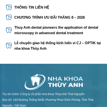
THÔNG TIN LIÊN HỆ
CHƯƠNG TRÌNH ƯU ĐÃI THÁNG 8 – 2026
Thuy Anh dental pioneers the application of dental
microscopy in advanced dental treatment
Lễ chuyển giao hệ thống kính hiển vi CJ – OPTIK tại
nha khoa Thùy Anh
Trụ sở chính: Công ty cổ phần nha khoa Thùy Anh Thái Nguyên
Địa chỉ: 184 Đường Thống Nhất, Phường Phan Đình Phùng, Tỉnh Thái
Nguyên, Việt Nam