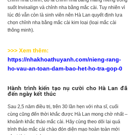
suốt Invisalign và chỉnh nha bằng mắc cài. Tuy nhiên vì
lúc đó vẫn còn là sinh viên nên Hà Lan quyết định lựa
chọn chỉnh nha bằng mắc cài kim loại (loại mắc cài
thông minh).
>>> Xem thêm:
https://nhakhoathuyanh.com/nieng-rang-
ho-vau-an-toan-dam-bao-het-ho-tra-gop-0
Hành trình kiến tạo nụ cười cho Hà Lan đã
đến ngày kết thúc
Sau 2,5 năm điều trị, trên 30 lần hẹn với nha sĩ, cuối
cùng cũng đến thời khắc được Hà Lan mong chờ nhất –
khoảnh khắc tháo mắc cài. Hãy cùng theo dõi lại quá
trình tháo mắc cài chào đón diện mạo hoàn toàn mới