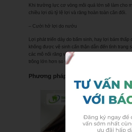
Khi trường lực cơ vòng môi quá lớn sẽ làm cho m
chiều lợi dù tỷ lệ lợi và răng hoàn toàn cân đối.
– Cười hở lợi do nướu
Lợi phát triển dày do bẩm sinh, hay lợi bám thấp
không được vệ sinh cẩn thận dẫn đến tình trạng s
các mô nối răng với hốc răng (được gọi là dây ch
trông lớn hơn so với răng và khi cười dẫn tới hở 
Phương pháp chữa cười hở lợi khu 