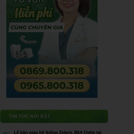
TIN TỨC NỔI BẬT
Lễ bàn giao hệ thống Zebris JMA Optic tại