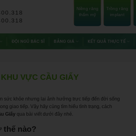
Niềng răng
Trồng răng
800.318
thẩm mỹ
implant
800.318
ĐỘI NGŨ BÁC SĨ
BẢNG GIÁ
KẾT QUẢ THỰC TẾ
I KHU VỰC CẦU GIẤY
ến sức khỏe nhưng lại ảnh hưởng trực tiếp đến đời sống
ong giao tiếp. Vậy hãy cùng tìm hiểu tình trạng, cách
ầu Giấy
qua bài viết dưới đây nhé.
ư thế nào?