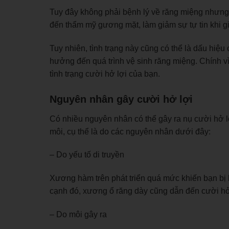
Tuy đây không phải bệnh lý về răng miệng nhưng
đến thẩm mỹ gương mặt, làm giảm sự tự tin khi gi
Tuy nhiên, tình trạng này cũng có thể là dấu hiệ
hưởng đến quá trình vệ sinh răng miệng. Chính v
tình trạng cười hở lợi của bạn.
Nguyên nhân gây cười hở lợi
Có nhiều nguyên nhân có thể gây ra nụ cười hở l
môi, cụ thể là do các nguyên nhân dưới đây:
– Do yếu tố di truyền
Xương hàm trên phát triển quá mức khiến bạn bị h
cạnh đó, xương ổ răng dày cũng dẫn đến cười hở
– Do môi gây ra