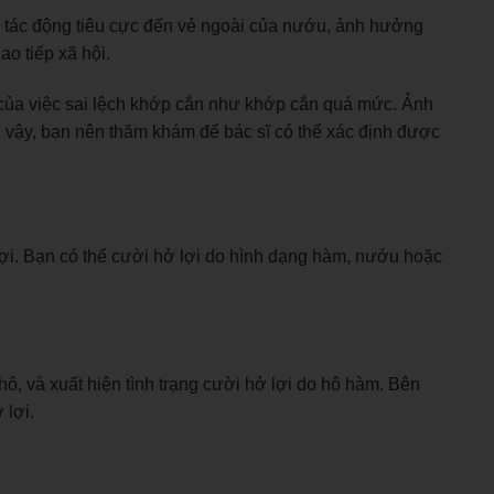
 tác động tiêu cực đến vẻ ngoài của nướu, ảnh hưởng
ao tiếp xã hội.
u của việc sai lệch khớp cắn như khớp cắn quá mức. Ảnh
ì vậy, bạn nên thăm khám để bác sĩ có thể xác định được
ợi. Bạn có thể cười hở lợi do hình dạng hàm, nướu hoặc
ô, và xuất hiện tình trạng cười hở lợi do hô hàm. Bên
 lợi.