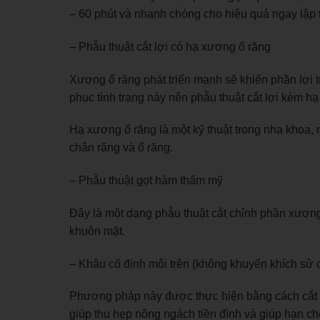
– 60 phút và nhanh chóng cho hiệu quả ngay lập 
– Phẫu thuật cắt lợi có hạ xương ổ răng
Xương ổ răng phát triển mạnh sẽ khiến phần lợi tr
phục tình trạng này nên phẫu thuật cắt lợi kèm h
Hạ xương ổ răng là một kỹ thuật trong nha khoa,
chân răng và ổ răng.
– Phẫu thuật gọt hàm thẩm mỹ
Đây là một dạng phẫu thuật cắt chỉnh phần xương 
khuôn mặt.
– Khâu cố định môi trên (không khuyến khích s
Phương pháp này được thực hiện bằng cách cắt cá
giúp thu hẹp nông ngách tiền đình và giúp hạn ch