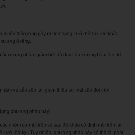
tức.
ùm lên thân răng gây ra tình trạng cười hở lợi. Để khắc
ạ xương ổ răng.
 mài xương nhằm giảm bớt độ dày của xương hàm ở vị trí
hàm và sắp xếp lại, giảm thiểu sự mất cân đối trên
ử dụng phương pháp này)
c nhóm cơ môi trên và sau đó khâu cố định môi trên lại,
ế cười hở lợi. Tuy nhiên, phương pháp này có thể tái phát