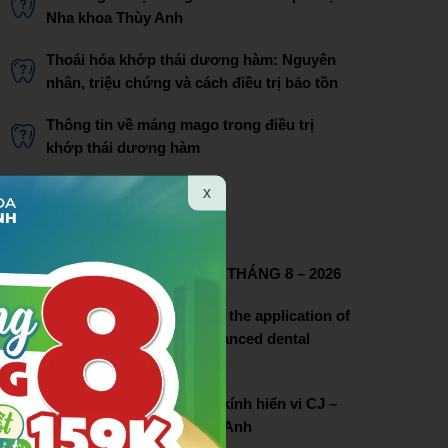
Nha khoa Thùy Anh
Thoái hóa khớp thái dương hàm: Nguyên
nhân, triệu chứng và cách điều trị bảo tồn
Thông tin về máng mago trong điều trị
khớp thái dương hàm
Bác sĩ Phạm Thị Lâm
x
THÔNG TIN LIÊN HỆ
CHƯƠNG TRÌNH ƯU ĐÃI THÁNG 8 – 2026
Thuy Anh dental pioneers the application of
dental microscopy in advanced dental
treatment
Lễ chuyển giao hệ thống kính hiển vi CJ –
OPTIK tại nha khoa Thùy Anh