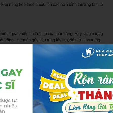
ôi bị nâng kéo theo chiều lên cao hơn bình thường làm lộ
 chiếm quá nhiều chiều cao của thân răng. Hay
răng miệng
âu răng, vi khuẩn gây sâu răng lây lan,
dẫn tới tình trạng
ằng nha chu) bị viêm nhiễm,
làm sưng nướu, khiến nướu
nướu (lợi).
vực Cầu Giấy