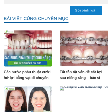
BÀI VIẾT CÙNG CHUYÊN MỤC
Các bước phẫu thuật cười
Tất tần tật vấn đề cắt lợi
hở lợi bằng vạt di chuyển
sau niềng răng – bác sĩ
về phía chóp
Đăng