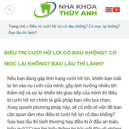
Trang chủ
»
Điều trị cười hở lợi có đau không? Có mọc lại không?
Bao lâu thì lành?
ĐIỀU TRỊ CƯỜI HỞ LỢI CÓ ĐAU KHÔNG? CÓ
MỌC LẠI KHÔNG? BAO LÂU THÌ LÀNH?
Nếu bạn đang gặp tình trạng cười hở lợi, khiến bạn mất
tự tin vào nụ cười của mình, gây ảnh hưởng nhiều tới
thẩm mỹ và sự tự nhiên khi giao tiếp của mình thì điều
trị cười hở lợi chính là giải pháp bạn nên lựa chọn.
Xoay quanh phương pháp này, sẽ có một số vấn đề bạn
cần quan tâm như điều trị cười hở lợi có đau không?
Sau bao lâu thì lành thương hay điều trị ở đâu an toàn,
hiệu quả? Cùng tìm hiểu thông tin bài viết đây về những