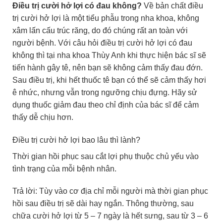
Đi
ều trị cười hở lợi có đau không?
Về bản chất điều
trị cười hở lợi là một tiểu phẫu trong nha khoa, không
xâm lấn cấu trúc răng, do đó chúng rất an toàn với
người bệnh. Với câu hỏi điều trị cười hở lợi có đau
không thì tại nha khoa Thùy Anh khi thực hiện bác sĩ sẽ
tiến hành gây tê, nên bạn sẽ không cảm thấy đau đớn.
Sau điều trị, khi hết thuốc tê bạn có thể sẽ cảm thấy hơi
ê nhức, nhưng vẫn trong ngưỡng chịu đựng. Hãy sử
dụng thuốc giảm đau theo chỉ định của bác sĩ để cảm
thấy dễ chịu hơn.
Điều trị cười hở lợi bao lâu thì lành?
Thời gian hồi phục sau cắt lợi phụ thuộc chủ yếu vào
tình trạng của mỗi bệnh nhân.
Trả lời: Tùy vào cơ địa chỉ mỗi người mà thời gian phục
hồi sau điều trị sẽ dài hay ngắn. Thông thường, sau
chữa cười hở lợi từ 5 – 7 ngày là hết sưng, sau từ 3 – 6