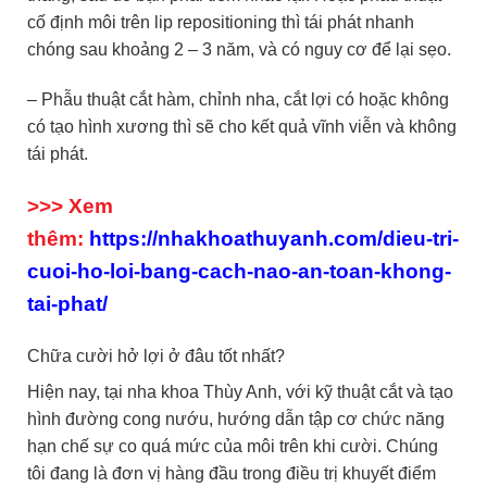
cố định môi trên lip repositioning thì tái phát nhanh
chóng sau khoảng 2 – 3 năm, và có nguy cơ để lại sẹo.
– Phẫu thuật cắt hàm, chỉnh nha, cắt lợi có hoặc không
có tạo hình xương thì sẽ cho kết quả vĩnh viễn và không
tái phát.
>>> Xem
thêm:
https://nhakhoathuyanh.com/dieu-tri-
cuoi-ho-loi-bang-cach-nao-an-toan-khong-
tai-phat/
Chữa cười hở lợi ở đâu tốt nhất?
Hiện nay, tại nha khoa Thùy Anh, với kỹ thuật cắt và tạo
hình đường cong nướu, hướng dẫn tập cơ chức năng
hạn chế sự co quá mức của môi trên khi cười. Chúng
tôi đang là đơn vị hàng đầu trong điều trị khuyết điểm