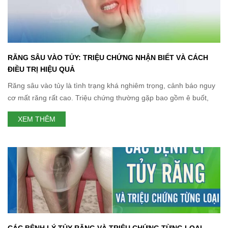
RĂNG SÂU VÀO TỦY: TRIỆU CHỨNG NHẬN BIẾT VÀ CÁCH
ĐIỀU TRỊ HIỆU QUẢ
Răng sâu vào tủy là tình trạng khá nghiêm trọng, cảnh báo nguy
cơ mất răng rất cao. Triệu chứng thường gặp bao gồm ê buốt,
đau nhức, khó chịu, viêm nhiễm và có thể nhìn thấy lỗ sâu lớn.
XEM THÊM
Có 3 cách điều trị răng sâu vào tủy là điều trị tủy, cắt chóp
CÁC BỆNH LÝ TỦY RĂNG VÀ TRIỆU CHỨNG TỪNG LOẠI