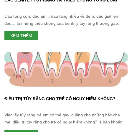
Đau từng cơn, đau âm ỉ, đau tăng nhiều về đêm, đau giật lên
đầu… là những triệu chứng của bệnh lý tủy răng thường gặp.
Đánh giá đúng tình trạng, thiết lập chẩn đoán đúng bệnh lý tủy là
XEM THÊM
chìa khóa để xác định phương pháp điều trị lâm sàng phù hợp.
Trong lịch
ĐIỀU TRỊ TỦY RĂNG CHO TRẺ CÓ NGUY HIỂM KHÔNG?
Việc lấy tủy răng trẻ em có thể gây lo lắng cho những bậc cha
mẹ, điều trị tủy răng cho trẻ có nguy hiểm không? là băn khoăn
của nhiều phụ huynh. Thuật ngữ “lấy tủy” mang một ý nghĩa