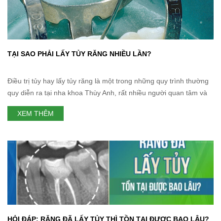
TẠI SAO PHẢI LẤY TỦY RĂNG NHIỀU LẦN?
Điều trị tủy hay lấy tủy răng là một trong những quy trình thường
quy diễn ra tại nha khoa Thùy Anh, rất nhiều người quan tâm và
đặt câu hỏi xoay quanh chủ đề này, nổi bật trong số đó là:” Tại
XEM THÊM
sao phải lấy tủy răng nhiều lần? Liệu có thể điều trị
HỎI ĐÁP: RĂNG ĐÃ LẤY TỦY THÌ TỒN TẠI ĐƯỢC BAO LÂU?