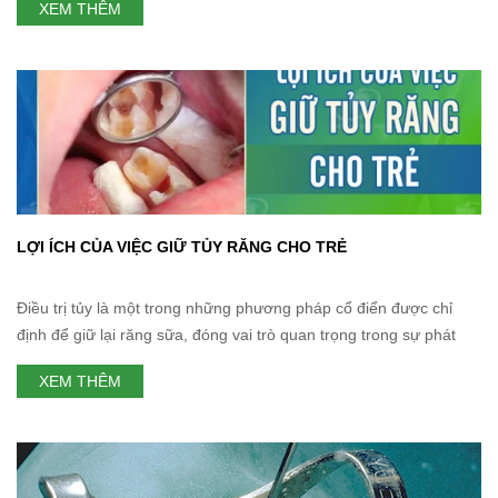
XEM THÊM
khiến mọi người sợ hãi, bất kể ở độ tuổi nào. Tuy nhiên, khi
LỢI ÍCH CỦA VIỆC GIỮ TỦY RĂNG CHO TRẺ
Điều trị tủy là một trong những phương pháp cổ điển được chỉ
định để giữ lại răng sữa, đóng vai trò quan trọng trong sự phát
triển của trẻ, trong đó đặc biệt là sự phát triển của hàm răng vĩnh
XEM THÊM
viễn sau này. Hiện nay điều trị bảo tồn tủy răng ra đời