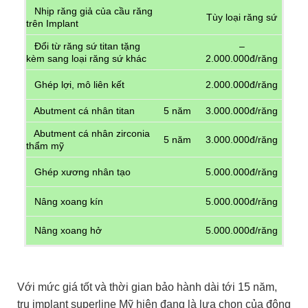
Nhịp răng giả của cầu răng
Tùy loại răng sứ
trên Implant
Đổi từ răng sứ titan tặng
–
kèm sang loại răng sứ khác
2.000.000đ/răng
Ghép lợi, mô liên kết
2.000.000đ/răng
Abutment cá nhân titan
5 năm
3.000.000đ/răng
Abutment cá nhân zirconia
5 năm
3.000.000đ/răng
thẩm mỹ
Ghép xương nhân tạo
5.000.000đ/răng
Nâng xoang kín
5.000.000đ/răng
Nâng xoang hở
5.000.000đ/răng
Với mức giá tốt và thời gian bảo hành dài tới 15 năm,
trụ implant superline Mỹ hiện đang là lựa chọn của đông