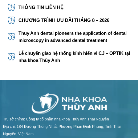
THÔNG TIN LIÊN HỆ
CHƯƠNG TRÌNH ƯU ĐÃI THÁNG 8 – 2026
Thuy Anh dental pioneers the application of dental
microscopy in advanced dental treatment
Lễ chuyển giao hệ thống kính hiển vi CJ – OPTIK tại
nha khoa Thùy Anh
Trụ sở chính: Công ty cổ phần nha khoa Thùy Anh Thái Nguyên
Địa chỉ: 184 Đường Thống Nhất, Phường Phan Đình Phùng, Tỉnh Thái
Nguyên, Việt Nam