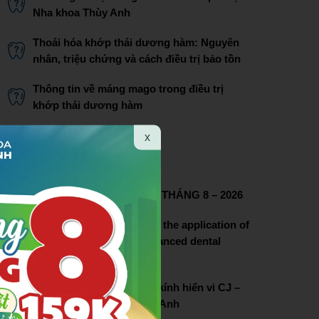
Nha khoa Thùy Anh
Thoái hóa khớp thái dương hàm: Nguyên
nhân, triệu chứng và cách điều trị bảo tồn
Thông tin về máng mago trong điều trị
khớp thái dương hàm
Bác sĩ Phạm Thị Lâm
x
THÔNG TIN LIÊN HỆ
CHƯƠNG TRÌNH ƯU ĐÃI THÁNG 8 – 2026
Thuy Anh dental pioneers the application of
dental microscopy in advanced dental
treatment
Lễ chuyển giao hệ thống kính hiển vi CJ –
OPTIK tại nha khoa Thùy Anh