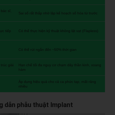
bác sĩ,
Sai số rất thấp nhờ lập kế hoạch số hóa từ trước
ực tiếp
Có thể thực hiện kỹ thuật không lật vạt (Flapless)
Có thể rút ngắn đến ~50% thời gian
trúc giải
Hạn chế tối đa nguy cơ chạm dây thần kinh, xoang
hàm
Áp dụng hiệu quả cho cả ca phức tạp, mất răng
nhiều
g dẫn phẫu thuật Implant