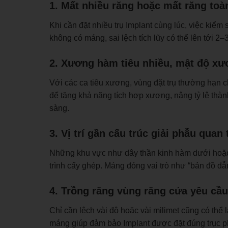
1. Mất nhiều răng hoặc mất răng to
Khi cần đặt nhiều trụ Implant cùng lúc, việc kiểm
không có máng, sai lệch tích lũy có thể lên tới 2
2. Xương hàm tiêu nhiều, mật độ x
Với các ca tiêu xương, vùng đặt trụ thường hạn c
để tăng khả năng tích hợp xương, nâng tỷ lệ th
sàng.
3. Vị trí gần cấu trúc giải phẫu quan
Những khu vực như dây thần kinh hàm dưới hoặc x
trình cấy ghép. Máng đóng vai trò như “bản đồ d
4. Trồng răng vùng răng cửa yêu cầ
Chỉ cần lệch vài độ hoặc vài milimet cũng có thể l
máng giúp đảm bảo Implant được đặt đúng trục p