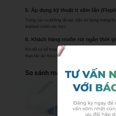
5. Áp dụng kỹ thuật ít xâm lấn (Flapl
Trong các ca không lật vạt, việc sử dụng máng t
Implant chính xác hơn.
6. Khách hàng muốn rút ngắn thời gia
Khi đã có kế hoạch chi tiết từ trước, thời gian 
thao tác dư thừa trong quá trình cấy ghép.
So sánh máng hướng dẫn phẫu 