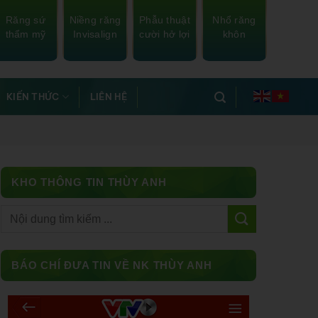
Răng sứ
Niềng răng
Phẫu thuật
Nhổ răng
thẩm mỹ
Invisalign
cười hở lợi
khôn
KIẾN THỨC
LIÊN HỆ
KHO THÔNG TIN THÙY ANH
Facebook
BÁO CHÍ ĐƯA TIN VỀ NK THÙY ANH
Messenger