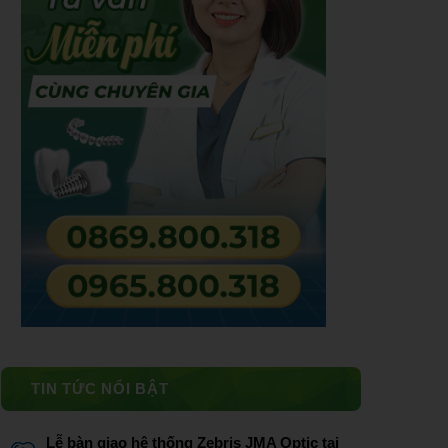
TIN TỨC NỔI BẬT
Lễ bàn giao hệ thống Zebris JMA Optic tại