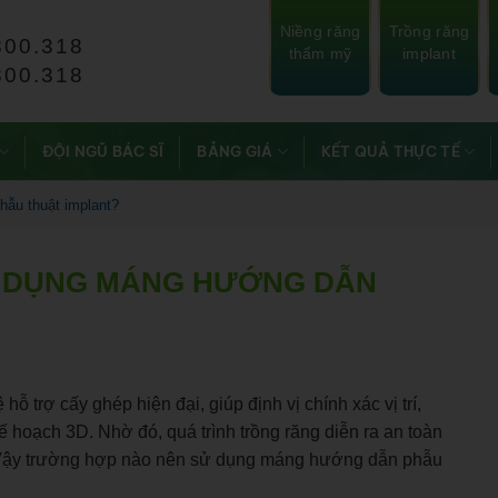
Niềng răng
Trồng răng
800.318
thẩm mỹ
implant
800.318
ĐỘI NGŨ BÁC SĨ
BẢNG GIÁ
KẾT QUẢ THỰC TẾ
ẫu thuật implant?
 DỤNG MÁNG HƯỚNG DẪN
 trợ cấy ghép hiện đại, giúp định vị chính xác vị trí,
 hoạch 3D. Nhờ đó, quá trình trồng răng diễn ra an toàn
rị. Vậy trường hợp nào nên sử dụng máng hướng dẫn phẫu