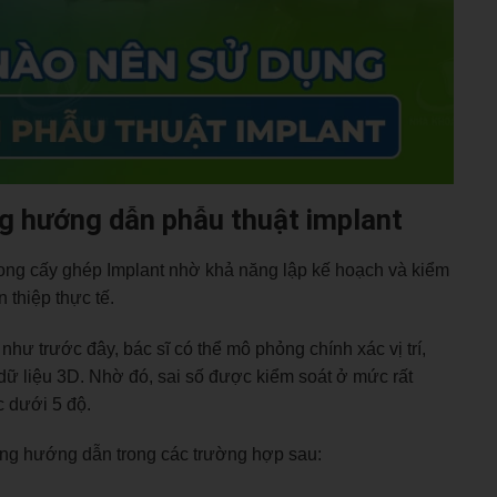
g hướng dẫn phẫu thuật implant
rong cấy ghép Implant nhờ khả năng lập kế hoạch và kiểm
n thiệp thực tế.
hư trước đây, bác sĩ có thể mô phỏng chính xác vị trí,
dữ liệu 3D. Nhờ đó, sai số được kiểm soát ở mức rất
c dưới 5 độ.
áng hướng dẫn trong các trường hợp sau: