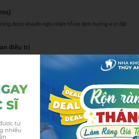
ess)
hường được khuyến nghị nhằm hỗ trợ định hướng vị trí đặt
n điều trị
phẫu thuật có thể giảm khoảng 30–50%, đồng thời hạn chế
thuật truyền thống và kỹ thuật số