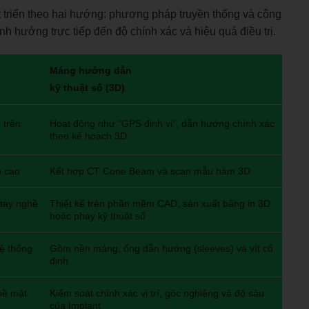
triển theo hai hướng: phương pháp truyền thống và công
nh hưởng trực tiếp đến độ chính xác và hiệu quả điều trị.
Máng hướng dẫn
kỹ thuật số (3D)
a trên
Hoạt động như “GPS định vị”, dẫn hướng chính xác
theo kế hoạch 3D
h cao
Kết hợp CT Cone Beam và scan mẫu hàm 3D
 tay nghề
Thiết kế trên phần mềm CAD, sản xuất bằng in 3D
hoặc phay kỹ thuật số
ệ thống
Gồm nền máng, ống dẫn hướng (sleeves) và vít cố
định
 bề mặt
Kiểm soát chính xác vị trí, góc nghiêng và độ sâu
của Implant