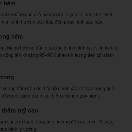
àn hàm
 soát khoảng cách và hướng trụ là yếu tố then chốt. Nếu
–3 mm, ảnh hưởng trực tiếp đến phục hình sau này.
ương kém
hế. Máng hướng dẫn giúp xác định chính xác vị trí tối ưu
ành công lên khoảng 95–98% theo nhiều nghiên cứu lâm
 trọng
oang hàm trên đòi hỏi độ chính xác rất cao trong quá
ẫn đường”, giúp tránh các biến chứng nguy hiểm.
u thẩm mỹ cao
àm sai vị trí thân răng, ảnh hưởng đến nụ cười. Vì vậy,
hục hình lý tưởng.