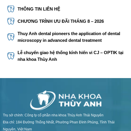
THÔNG TIN LIÊN HỆ
CHƯƠNG TRÌNH ƯU ĐÃI THÁNG 8 – 2026
Thuy Anh dental pioneers the application of dental
microscopy in advanced dental treatment
Lễ chuyển giao hệ thống kính hiển vi CJ – OPTIK tại
nha khoa Thùy Anh
Trụ sở chính: Công ty cổ phần nha khoa Thùy Anh Thái Nguyên
Địa chỉ: 184 Đường Thống Nhất, Phường Phan Đình Phùng, Tỉnh Thái
Nguyên, Việt Nam