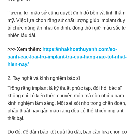
Tương tự, mão sứ cũng quyết định độ bền và tính thẩm
mỹ. Việc lựa chọn răng sứ chất lượng giúp implant duy
trì chức năng ăn nhai ổn định, đồng thời giữ màu sắc tự
nhiên lâu dài.
>>> Xem thêm:
https://nhakhoathuyanh.com/so-
sanh-cac-loai-tru-implant-tru-cua-hang-nao-tot-nhat-
hien-nay/
2. Tay nghề và kinh nghiệm bác sĩ
Trồng răng implant là kỹ thuật phức tạp, đòi hỏi bác sĩ
không chỉ có kiến thức chuyên môn mà còn nhiều năm
kinh nghiệm lâm sàng. Một sai sót nhỏ trong chẩn đoán,
phẫu thuật hay gắn mão răng đều có thể khiến implant
thất bại.
Do đó, để đảm bảo kết quả lâu dài, bạn cần lựa chọn cơ