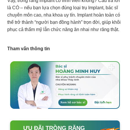
Vậy, trồng răng implant có vĩnh viễn không? Câu trả lời
là CÓ – nếu bạn lựa chọn đúng loại trụ Implant, bác sĩ
chuyên môn cao, nha khoa uy tín. Implant hoàn toàn có
thể trở thành “người bạn đồng hành” trọn đời, giúp khôi
phục cả thẩm mỹ lẫn chức năng ăn nhai như răng thật.
Tham vấn thông tin
Xem hồ sơ bác sĩ
Đặt lịch hẹn
ƯU ĐÃI TRỒNG RĂNG