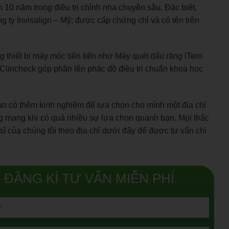
10 năm trong điều trị chỉnh nha chuyên sâu. Đặc biệt,
g ty Invisalign – Mỹ; được cấp chứng chỉ và có tên trên
g thiết bị máy móc tiên tiến như Máy quét dấu răng iTero
incheck góp phần lên phác đồ điều trị chuẩn khoa học
 bạn có thêm kinh nghiệm để lựa chọn cho mình một địa chỉ
oang mang khi có quá nhiều sự lựa chọn quanh bạn. Mọi thắc
 sĩ của chúng tôi theo địa chỉ dưới đây để được tư vấn chi
ĐĂNG KÍ TƯ VẤN MIỄN PHÍ
t tùy chọn:
t tùy chọn: