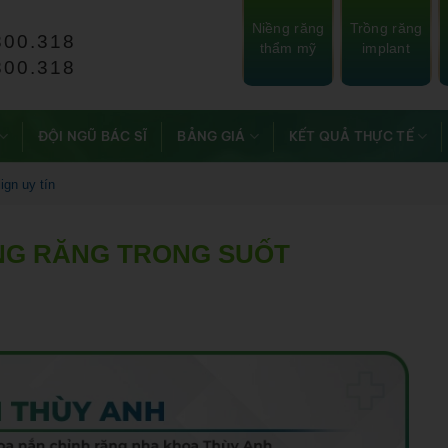
Niềng răng
Trồng răng
800.318
thẩm mỹ
implant
800.318
ĐỘI NGŨ BÁC SĨ
BẢNG GIÁ
KẾT QUẢ THỰC TẾ
ign uy tín
IỀNG RĂNG TRONG SUỐT