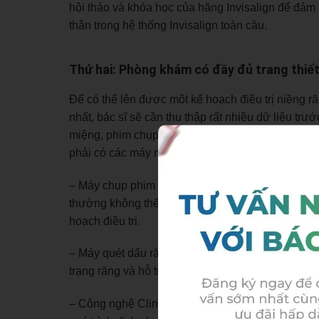
hội thảo và khóa học của hãng Invisalign để đảm
thân trong hệ thống Invisalign toàn cầu.
Thứ hai: Phòng khám có đầy đủ trang thiết
Để có thể lên được một kế hoạch điều trị niềng răn
nhất, bác sĩ sẽ cần thu thập rất nhiều dữ liệu trư
miệng, phim chụp, dấu răng toàn hàm dạng 3D và
phải có các máy móc, công nghệ như:
– Máy chụp phim X quang CT Conebeam giúp thu 
thường không thể thấy được như chân răng, x
hoạch điều trị.
– Máy quét dấu răng iTero 5D: Cho hình ảnh 3D to
trạng răng và hỗ trợ bác sĩ lên phác đồ chuẩn xác
– Công nghệ Clincheck: Bác sĩ sử dụng phần mềm 