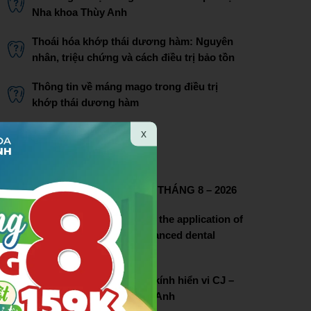
Nha khoa Thùy Anh
Thoái hóa khớp thái dương hàm: Nguyên
nhân, triệu chứng và cách điều trị bảo tồn
Thông tin về máng mago trong điều trị
khớp thái dương hàm
Bác sĩ Phạm Thị Lâm
x
THÔNG TIN LIÊN HỆ
CHƯƠNG TRÌNH ƯU ĐÃI THÁNG 8 – 2026
Thuy Anh dental pioneers the application of
dental microscopy in advanced dental
treatment
Lễ chuyển giao hệ thống kính hiển vi CJ –
OPTIK tại nha khoa Thùy Anh