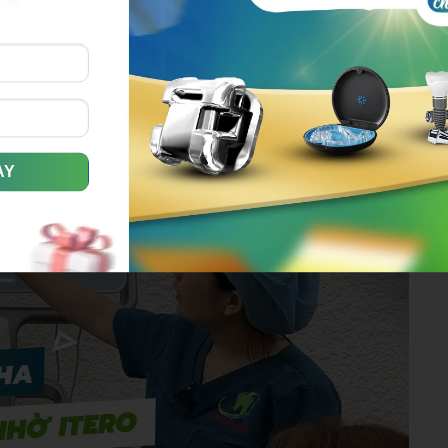
giải thích cặn kẽ cho bạn về những giai đoạn điều trị ví dụ
ạn có thắc mắc về bản Clincheck của mình.