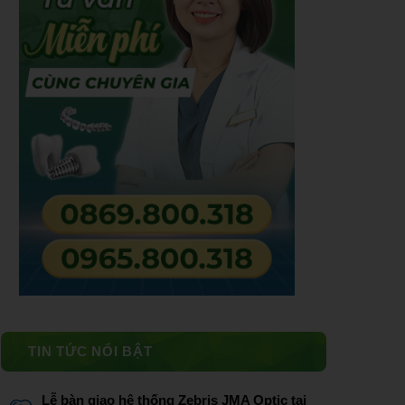
TIN TỨC NỔI BẬT
Lễ bàn giao hệ thống Zebris JMA Optic tại