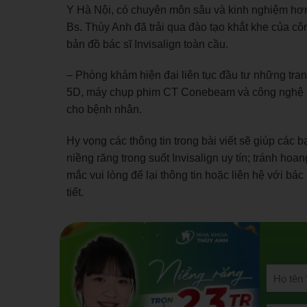
Y Hà Nội, có chuyên môn sâu và kinh nghiệm hơn 
Bs. Thùy Anh đã trải qua đào tạo khắt khe của côn
bản đồ bác sĩ Invisalign toàn cầu.
– Phòng khám hiện đại liên tục đầu tư những tran
5D, máy chụp phim CT Conebeam và công nghệ Cl
cho bệnh nhân.
Hy vọng các thông tin trong bài viết sẽ giúp các
niềng răng trong suốt Invisalign uy tín; tránh h
mắc vui lòng để lại thông tin hoặc liên hệ với bác
tiết.
Chọn mộ
Chọn mộ