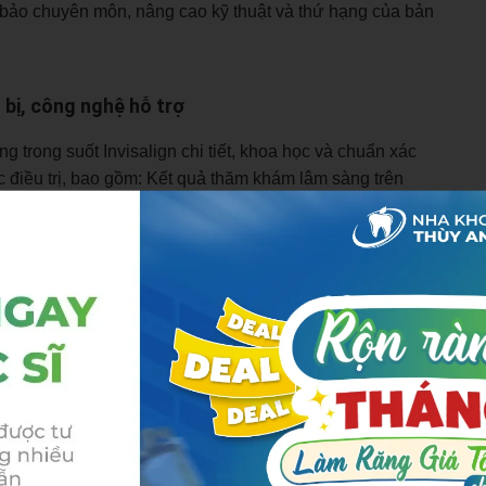
 bảo chuyên môn, nâng cao kỹ thuật và thứ hạng của bản
 bị, công nghệ hỗ trợ
g trong suốt Invisalign chi tiết, khoa học và chuẩn xác
ớc điều trị, bao gồm: Kết quả thăm khám lâm sàng trên
 mẫu thạch cao… Vì thế, phòng khám tiêu chuẩn sẽ cần
thập dữ liệu phim chụp, khảo sát những phần mắt
ương hàm…
giúp bác sĩ có dữ liệu để đánh giá và lên kế
àn bộ hàm răng, khoang miệng giúp đánh giá chi tiết tình
 nhất.
Clincheck, lên phác đồ điều trị và cho bạn xem trước