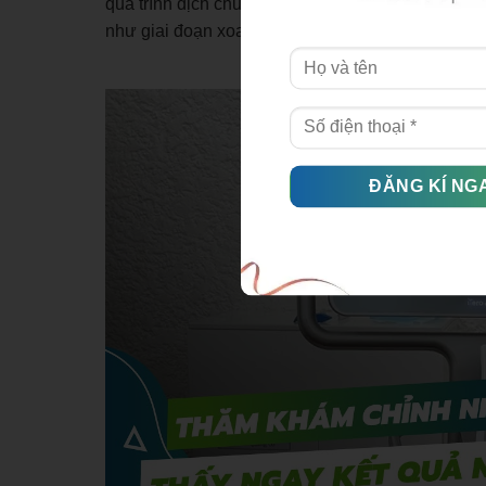
quá trình dịch chuyển của răng. Đồng thời, có thể 
như giai đoạn xoay răng, đánh lún, di xa… khi b