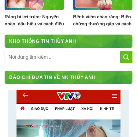
Răng bị lợi trùm: Nguyên
Bệnh viêm chân răng: Biến
nhân, dấu hiệu và cách điều
chứng thường gặp và cách
trị
điều trị
KHO THÔNG TIN THÙY ANH
BÁO CHÍ ĐƯA TIN VỀ NK THÙY ANH