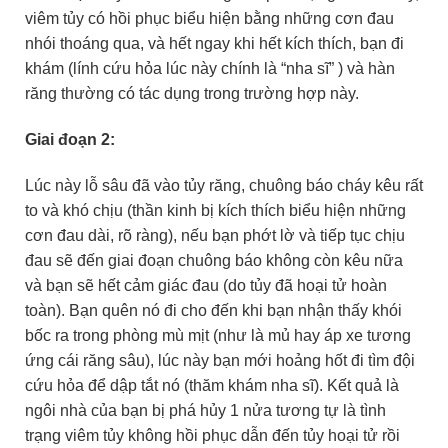
viêm tủy có hồi phục biểu hiện bằng những cơn đau
nhói thoáng qua, và hết ngay khi hết kích thích, bạn đi
khám (lính cứu hỏa lúc này chính là “nha sĩ” ) và hàn
răng thường có tác dụng trong trường hợp này.
Giai đoạn 2:
Lúc này lỗ sâu đã vào tủy răng, chuông báo cháy kêu rất
to và khó chịu (thần kinh bị kích thích biểu hiện những
cơn đau dài, rõ ràng), nếu bạn phớt lờ và tiếp tục chịu
đau sẽ đến giai đoạn chuông báo không còn kêu nữa
và bạn sẽ hết cảm giác đau (do tủy đã hoại tử hoàn
toàn). Bạn quên nó đi cho đến khi bạn nhận thấy khói
bốc ra trong phòng mù mịt (như là mủ hay áp xe tương
ứng cái răng sâu), lúc này bạn mới hoảng hốt đi tìm đội
cứu hỏa để dập tắt nó (thăm khám nha sĩ). Kết quả là
ngôi nhà của bạn bị phá hủy 1 nửa tương tự là tình
trạng viêm tủy không hồi phục dẫn đến tủy hoại tử rồi