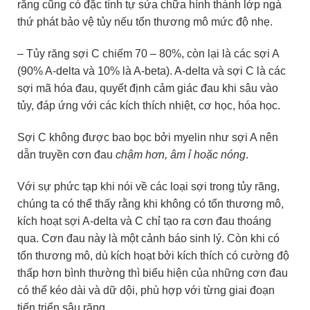
răng cũng có đặc tính tự sửa chữa hình thành lớp ngà
thứ phát bảo vệ tủy nếu tổn thương mô mức độ nhẹ.
– Tủy răng sợi C chiếm 70 – 80%, còn lại là các sợi A
(90% A-delta và 10% là A-beta). A-delta và sợi C là các
sợi mã hóa đau, quyết định cảm giác đau khi sâu vào
tủy, đáp ứng với các kích thích nhiệt, cơ học, hóa học.
Sợi C không được bao bọc bởi myelin như sợi A nên
dẫn truyền cơn đau
chậm hơn, âm ỉ hoặc nóng
.
Với sự phức tạp khi nói về các loại sợi trong tủy răng,
chúng ta có thể thấy rằng khi không có tổn thương mô,
kích hoạt sợi A-delta và C chỉ tạo ra cơn đau thoáng
qua. Cơn đau này là một cảnh báo sinh lý. Còn khi có
tổn thương mô, dù kích hoạt bởi kích thích có cường độ
thấp hơn bình thường thì biểu hiện của những cơn đau
có thể kéo dài và dữ dội, phù hợp với từng giai đoạn
tiến triển sâu răng.