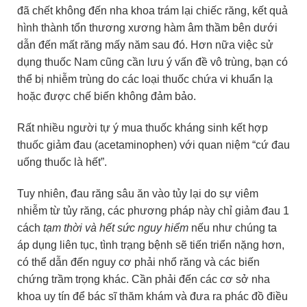
đã chết không đến nha khoa trám lại chiếc răng, kết quả
hình thành tổn thương xương hàm âm thầm bên dưới
dẫn đến mất răng mấy năm sau đó. Hơn nữa việc sử
dụng thuốc Nam cũng cần lưu ý vấn đề vô trùng, bạn có
thể bị nhiễm trùng do các loại thuốc chứa vi khuẩn lạ
hoặc được chế biến không đảm bảo.
Rất nhiều người tự ý mua thuốc kháng sinh kết hợp
thuốc giảm đau (acetaminophen) với quan niệm “cứ đau
uống thuốc là hết”.
Tuy nhiên, đau răng sâu ăn vào tủy lại do sự viêm
nhiễm từ tủy răng, các phương pháp này chỉ giảm đau 1
cách
tạm thời và hết sức nguy hiểm
nếu như chúng ta
áp dụng liên tục, tình trạng bệnh sẽ tiến triển nặng hơn,
có thể dẫn đến nguy cơ phải nhổ răng và các biến
chứng trầm trọng khác. Cần phải đến các cơ sở nha
khoa uy tín để bác sĩ thăm khám và đưa ra phác đồ điều