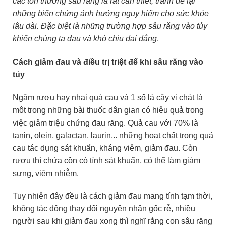
các tổn thương sâu răng là rất cần thiết, tránh để lại
những biến chứng ảnh hưởng nguy hiểm cho sức khỏe
lâu dài. Đặc biệt là những trường hợp sâu răng vào tủy
khiến chúng ta đau và khó chịu dai dẳng
.
Cách giảm đau và điều trị triệt để khi sâu răng vào
tủy
Ngậm rượu hay nhai quả cau và 1 số lá cây vị chát là
một trong những bài thuốc dân gian có hiệu quả trong
việc giảm triệu chứng đau răng. Quả cau với 70% là
tanin, olein, galactan, laurin,.. những hoạt chất trong quả
cau tác dụng sát khuẩn, kháng viêm, giảm đau. Còn
rượu thì chứa cồn có tính sát khuẩn, có thể làm giảm
sưng, viêm nhiễm.
Tuy nhiên đây đều là cách giảm đau mang tính tạm thời,
không tác động thay đổi nguyên nhân gốc rễ, nhiều
người sau khi giảm đau xong thì nghĩ rằng con sâu răng