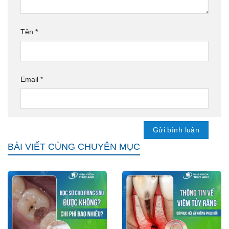
Tên
*
Email
*
BÀI VIẾT CÙNG CHUYÊN MỤC