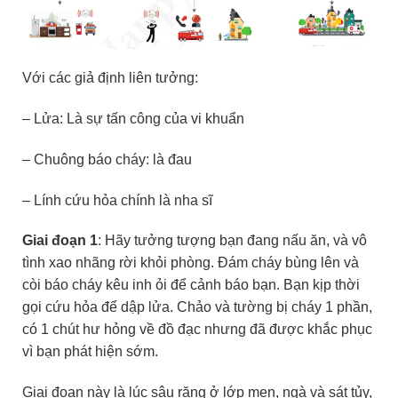
Với các giả định liên tưởng:
– Lửa: Là sự tấn công của vi khuẩn
– Chuông báo cháy: là đau
– Lính cứu hỏa chính là nha sĩ
Giai đoạn 1
: Hãy tưởng tượng bạn đang nấu ăn, và vô
tình xao nhãng rời khỏi phòng. Đám cháy bùng lên và
còi báo cháy kêu inh ỏi để cảnh báo bạn. Bạn kịp thời
gọi cứu hỏa để dập lửa. Chảo và tường bị cháy 1 phần,
có 1 chút hư hỏng về đồ đạc nhưng đã được khắc phục
vì bạn phát hiện sớm.
Giai đoạn này là lúc sâu răng ở lớp men, ngà và sát tủy,