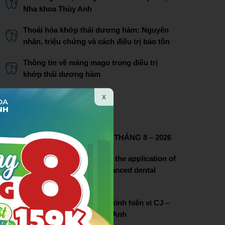
Nha khoa Thùy Anh
Thoái hóa khớp thái dương hàm: Nguyên
nhân, triệu chứng và cách điều trị bảo tồn
Thông tin về máng mago trong điều trị
khớp thái dương hàm
Bác sĩ Phạm Thị Lâm
x
THÔNG TIN LIÊN HỆ
CHƯƠNG TRÌNH ƯU ĐÃI THÁNG 8 – 2026
Thuy Anh dental pioneers the application of
dental microscopy in advanced dental
treatment
Lễ chuyển giao hệ thống kính hiển vi CJ –
OPTIK tại nha khoa Thùy Anh