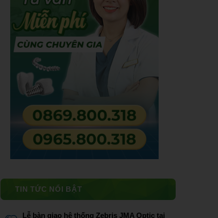
TIN TỨC NỔI BẬT
Lễ bàn giao hệ thống Zebris JMA Optic tại