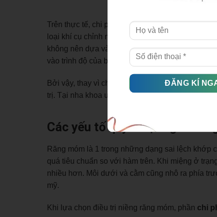
Trên thực tế, chi phí niềng răng móm sẽ được quyế
loại khí cụ chỉnh nha mà bạn lựa chọn. Tại mỗi n
không nên dựa vào chi phí để chọn cơ sở điều trị
vào trình độ của bác sĩ.
Bởi vậy, thay vì chỉ quan tâm tới chi phí niềng r
trị. Tại nha khoa uy tín, chắc chắn bạn sẽ được 
Các yếu tố quyết định giá niề
Răng móm là 1 trong những dạng sai lệch khớp cắ
quá tiêu chuẩn so với hàm trên. Khi miệng ở trạn
nhiều hơn. Môi dưới và cằm cũng nhô ra phía trướ
mỹ.
Khi lựa chọn điều trị niềng răng móm, phần
chi p