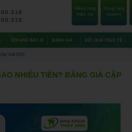
Niềng răng
Trồng răng
800.318
thẩm mỹ
implant
800.318
ĐỘI NGŨ BÁC SĨ
BẢNG GIÁ
KẾT QUẢ THỰC TẾ
 cập nhật 2026
BAO NHIÊU TIỀN? BẢNG GIÁ CẬP