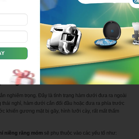
t định bởi phương pháp điều trị, trình độ của bác sĩ và
ha khoa sẽ có sự chênh lệch giá nhất định. Tuy nhiên, bạn
 vì hiệu quả và sự an toàn của case chỉnh nha phục thuộc
ăng, bạn hãy tìm hiểu rõ nha khoa mình đang có ý định điều
sử dụng dịch vụ chất lượng với mức giá hợp lý.
ng răng móm
n nghiêm trọng. Đây là tình trạng hàm dưới đưa ra ngoài
g thái nghỉ, hàm dưới cắn đối đầu hoặc đưa ra phía trước
c khiến gương mặt bị gãy, hình lưỡi cày, rất mất thẩm
hí niềng răng móm
sẽ phụ thuộc vào các yếu tố như: