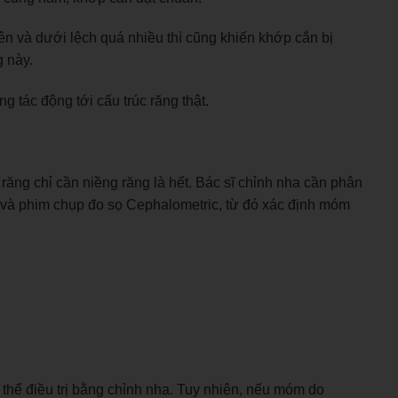
rên và dưới lệch quá nhiều thì cũng khiến khớp cắn bị
g này.
ng tác động tới cấu trúc răng thật.
ăng chỉ cần niềng răng là hết. Bác sĩ chỉnh nha cần phân
t và phim chụp đo sọ Cephalometric, từ đó xác định móm
hể điều trị bằng chỉnh nha. Tuy nhiên, nếu móm do