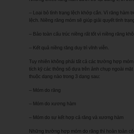
– Loại bỏ tình trạng lệch khớp cắn. Vì răng hàm t
lệch. Niềng răng móm sẽ giúp giải quyết tình trạn
– Bảo toàn cấu trúc niềng rất tốt vì niềng răng khô
– Kết quả niềng răng duy trì vĩnh viễn.
Tuy nhiên không phải tất cả các trường hợp móm r
tích kỹ các thông số dựa trên ảnh chụp ngoài mặ
thuộc dạng nào trong 3 dạng sau:
– Móm do răng
– Móm do xương hàm
– Móm do sự kết hợp cả răng và xương hàm
Những trường hợp móm do răng thì hoàn toàn có t