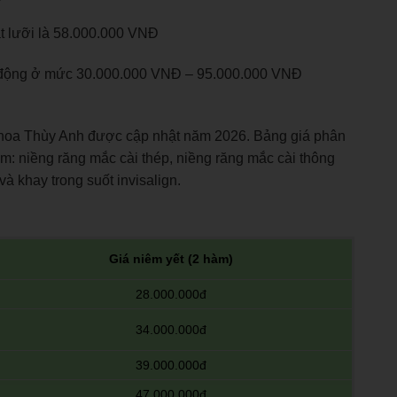
t lưỡi là 58.000.000 VNĐ
o động ở mức 30.000.000 VNĐ –
95.000.000 VNĐ
khoa Thùy Anh được cập nhật năm 2026. Bảng giá phân
ồm: niềng răng mắc cài thép, niềng răng mắc cài thông
và khay trong suốt invisalign.
Giá niêm yết (2 hàm)
28.000.000đ
34.000.000đ
39.000.000đ
47.000.000đ