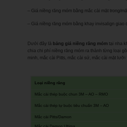
–
Giá niềng răng móm bằng mắc cài mặt trong/mặ
– Giá niềng răng móm bằng khay invisalign gia
Dưới đây là
bảng giá niềng răng móm
tại nha 
chia chi phí niềng răng móm ra thành từng loại g
minh, mắc cài Pitts, mắc cài sứ, mắc cài mặt lưỡi 
Loại niềng răng
Mắc cài thép buộc chun 3M – AO – RMO
Mắc cài thép tự buộc tiêu chuẩn 3M – AO
Mắc cài Pitts/Damon
Mắc cài Damon Ultima