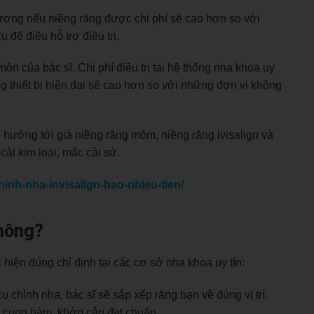
ơng nếu niềng răng được chi phí sẽ cao hơn so với
ụ để điều hỗ trợ điều trị.
ôn của bác sĩ. Chi phí điều trị tại hệ thống nha khoa uy
ng thiết bị hiện đại sẽ cao hơn so với những đơn vị không
 hưởng tới giá niềng răng móm, niềng răng ivisalign và
cài kim loại, mắc cài sứ.
inh-nha-invisalign-bao-nhieu-tien/
hông?
hiện đúng chỉ định tại các cơ sở nha khoa uy tín:
 chỉnh nha, bác sĩ sẽ sắp xếp răng bạn về đúng vị trí.
ên cung hàm, khớp cắn đạt chuẩn.