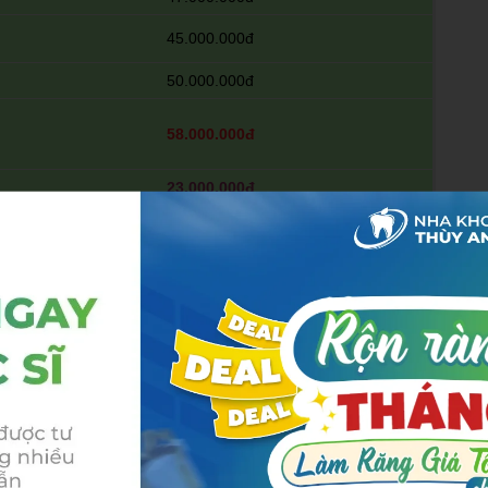
45.000.000đ
50.000.000đ
58.000.000đ
23.000.000đ
30.000.000 – 95.000.000đ
y Anh còn hỗ trợ khách hàng niềng răng móm trả góp, bạn
 điều trị, số còn lại thanh toán dài hạn trong 1.5 năm với
không qua trung gian nên không mất lãi suất.
 nha khoa Thùy Anh.