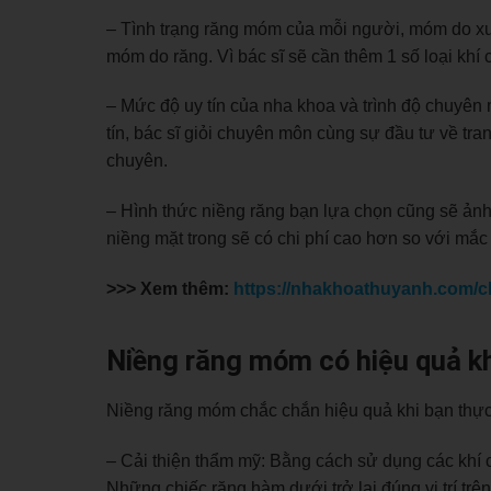
– Tình trạng răng móm của mỗi người, móm do xư
móm do răng. Vì bác sĩ sẽ cần thêm 1 số loại khí c
– Mức độ uy tín của nha khoa và trình độ chuyên m
tín, bác sĩ giỏi chuyên môn cùng sự đầu tư về tra
chuyên.
– Hình thức niềng răng bạn lựa chọn cũng sẽ ảnh
niềng mặt trong sẽ có chi phí cao hơn so với mắc 
>>> Xem thêm:
https://nhakhoathuyanh.com/ch
Niềng răng móm có hiệu quả k
Niềng răng móm chắc chắn hiệu quả khi bạn thực 
– Cải thiện thẩm mỹ: Bằng cách sử dụng các khí cụ
Những chiếc răng hàm dưới trở lại đúng vị trí tr