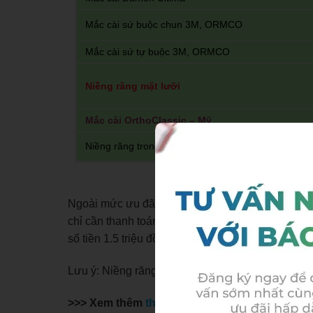
Mắc cài sứ buộc chun 3M, ORMCO
Mắc cài sứ tự buộc 3M, ORMCO
Niềng răng mặt lưỡi
Mắc cài
OrthoClassic – Mỹ
Niềng răng trong suốt Invisalign
Ngoài mức ưu đãi ở bảng giá trên, nha khoa Thù
chỉ cần thanh toán trước 30% tổng chi phí của case
số tiền 1.5 triệu đồng/tháng.
Lưu ý: Niềng răng trả góp tại nha khoa Thùy Anh 
>>> Xem thêm
thủ tục niềng răng trả góp tại