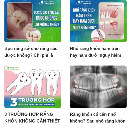
Bọc răng sứ cho răng sâu
Nhổ răng khôn hàm trên
được không? Chi phí là
hay hàm dưới nguy hiểm
bao nhiêu?
hơn?
3 TRƯỜNG HỢP RĂNG
Răng khôn có cần nhổ
KHÔN KHÔNG CẦN THIẾT
không? Sau nhổ răng khôn
PHẢI NHỔ BỎ
cần lưu ý gì?