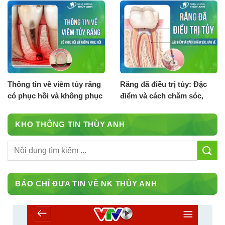
Thông tin về viêm tủy răng
Răng đã điều trị tủy: Đặc
có phục hồi và không phục
điểm và cách chăm sóc,
hồi
bảo vệ
KHO THÔNG TIN THÙY ANH
BÁO CHÍ ĐƯA TIN VỀ NK THÙY ANH