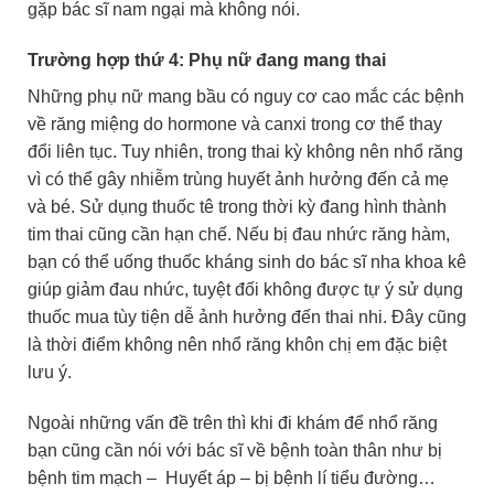
gặp bác sĩ nam ngại mà không nói.
Trường hợp thứ 4: Phụ nữ đang mang thai
Những phụ nữ mang bầu có nguy cơ cao mắc các bệnh
về răng miệng do hormone và canxi trong cơ thể thay
đổi liên tục. Tuy nhiên, trong thai kỳ không nên nhổ răng
vì có thể gây nhiễm trùng huyết ảnh hưởng đến cả mẹ
và bé. Sử dụng thuốc tê trong thời kỳ đang hình thành
tim thai cũng cần hạn chế. Nếu bị đau nhức răng hàm,
bạn có thể uống thuốc kháng sinh do bác sĩ nha khoa kê
giúp giảm đau nhức, tuyệt đối không được tự ý sử dụng
thuốc mua tùy tiện dễ ảnh hưởng đến thai nhi. Đây cũng
là thời điểm không nên nhổ răng khôn chị em đặc biệt
lưu ý.
Ngoài những vấn đề trên thì khi đi khám để nhổ răng
bạn cũng cần nói với bác sĩ về bệnh toàn thân như bị
bệnh tim mạch – Huyết áp – bị bệnh lí tiểu đường…