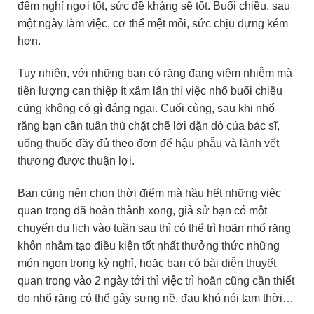
đêm nghỉ ngơi tốt, sức đề kháng sẽ tốt. Buổi chiều, sau
một ngày làm việc, cơ thể mệt mỏi, sức chịu đựng kém
hơn.
Tuy nhiên, với những bạn có răng đang viêm nhiễm mà
tiên lượng can thiệp ít xâm lấn thì
việc nhổ buổi chiều
cũng không có gì đáng ngại. Cuối cùng,
sau khi nhổ
răng bạn cần tuân thủ chặt chẽ lời dặn dò của bác sĩ,
uống thuốc đầy đủ theo đơn để hậu phẫu và lành vết
thương được thuận lợi.
Bạn cũng nên chọn thời điểm mà hầu hết những việc
quan trọng đã hoàn thành xong, giả sử bạn có một
chuyến du lịch vào tuần sau thì có thể trì hoãn nhổ răng
khôn nhằm tạo điều kiện tốt nhất thưởng thức những
món ngon trong kỳ nghỉ, hoặc bạn có bài diễn thuyết
quan trọng vào 2 ngày tới thì việc trì hoãn cũng cần thiết
do nhổ răng có thể gây sưng nề, đau khó nói tạm thời…