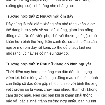
xuống giúp cuộc nhổ răng nhẹ nhàng hơn.
Trường hợp thứ 2: Người mới ốm dậy
Đây cũng là thời điểm không nên nhổ răng khôn vì cơ
thể đang bị suy yếu về sức đề kháng, giảm khả năng
đông máu. Do đó, việc phục hồi vết thương sẽ gặp khó
khăn hơn bình thường. Bên cạnh đó, sức chịu đau của
người mới ốm dậy rất kém, cơ thể dễ bị suy kiệt nên
nhổ răng lúc này sẽ có nhiều nguy cơ.
Trường hợp thứ 3: Phụ nữ đang có kinh nguyệt
Thời điểm này hormone tăng cao dẫn đến tình trạng
viêm lợi, hôi miệng và rối loạn đông máu,
nếu tiến hành
can thiệp sẽ đau đớn gấp nhiều lần so với bình thường,
vết thương sẽ bị viêm, chảy máu nhiều, thậm chí không
cầm được máu.
Nên các bạn khi đi khám phải thông
báo với bác sĩ nhé, tránh trường hợp nhiều bạn nữ khi