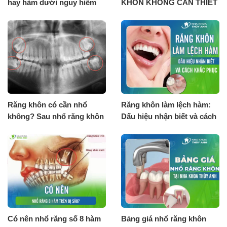
hay hàm dưới nguy hiểm
KHÔN KHÔNG CẦN THIẾT
hơn?
PHẢI NHỔ BỎ
Răng khôn có cần nhổ
Răng khôn làm lệch hàm:
không? Sau nhổ răng khôn
Dấu hiệu nhận biết và cách
cần lưu ý gì?
khắc phục
Có nên nhổ răng số 8 hàm
Bảng giá nhổ răng khôn