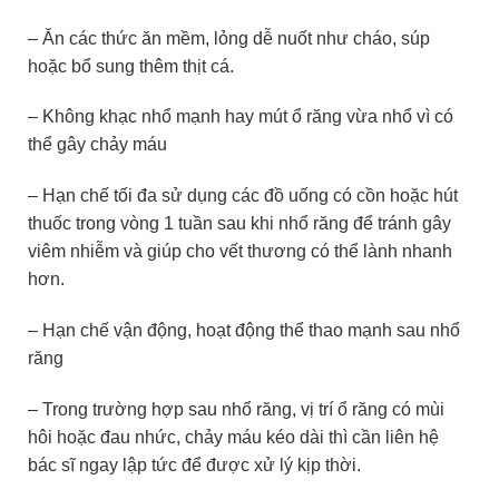
– Ăn các thức ăn mềm, lỏng dễ nuốt như cháo, súp
hoặc bổ sung thêm thịt cá.
– Không khạc nhổ mạnh hay mút ổ răng vừa nhổ vì có
thể gây chảy máu
– Hạn chế tối đa sử dụng các đồ uống có cồn hoặc hút
thuốc trong vòng 1 tuần sau khi nhổ răng để tránh gây
viêm nhiễm và giúp cho vết thương có thể lành nhanh
hơn.
– Hạn chế vận động, hoạt động thể thao mạnh sau nhổ
răng
– Trong trường hợp sau nhổ răng, vị trí ổ răng có mùi
hôi hoặc đau nhức, chảy máu kéo dài thì cần liên hệ
bác sĩ ngay lập tức để được xử lý kịp thời.