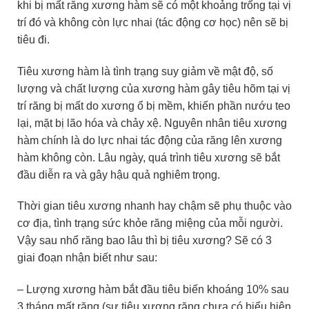
khi bị mất răng xương hàm sẽ có một khoảng trống tại vị
trí đó và không còn lực nhai (tác động cơ học) nên sẽ bị
tiêu đi.
Tiêu xương hàm là tình trạng suy giảm về mật độ, số
lượng và chất lượng của xương hàm gây tiêu hõm tại vị
trí răng bị mất do xương ổ bị mềm, khiến phần nướu teo
lại, mặt bị lão hóa và chảy xệ. Nguyên nhân tiêu xương
hàm chính là do lực nhai tác động của răng lên xương
hàm không còn. Lâu ngày, quá trình tiêu xương sẽ bắt
đầu diễn ra và gây hậu quả nghiêm trọng.
Thời gian tiêu xương nhanh hay chậm sẽ phụ thuộc vào
cơ địa, tình trạng sức khỏe răng miệng của mỗi người.
Vậy sau nhổ răng bao lâu thì bị tiêu xương? Sẽ có 3
giai đoạn nhận biết như sau:
– Lượng xương hàm bắt đầu tiêu biến khoáng 10% sau
3 tháng mất răng (sự tiêu xương răng chưa có biểu hiện