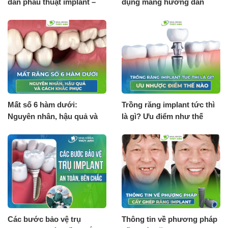
dẫn phẫu thuật implant –
dụng máng hướng dẫn
Surgical guide 3D
phẫu thuật implant?
Mất số 6 hàm dưới:
Trồng răng implant tức thì
Nguyên nhân, hậu quả và
là gì? Ưu điểm như thế
cách khắc phục
nào?
Các bước bảo vệ trụ
Thông tin về phương pháp