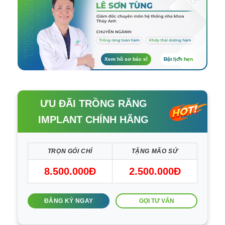
Xem hồ sơ bác sĩ
Đặt lịch hẹn
ƯU ĐÃI TRỒNG RĂNG
IMPLANT CHÍNH HÃNG
TRỌN GÓI CHỈ
TẶNG MÃO SỨ
8.500.000Đ
2.500.000Đ
GỌI TƯ VẤN
ĐĂNG KÝ NGAY