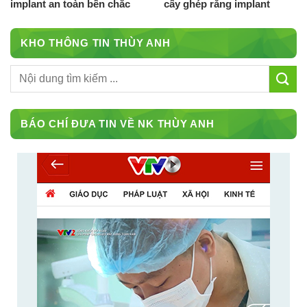
implant an toàn bền chắc
cấy ghép răng implant
KHO THÔNG TIN THÙY ANH
BÁO CHÍ ĐƯA TIN VỀ NK THÙY ANH