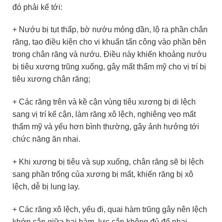
đó phải kể tới:
+ Nướu bị tụt thấp, bờ nướu mỏng dần, lộ ra phần chân
răng, tạo điều kiện cho vi khuẩn tấn công vào phần bên
trong chân răng và nướu. Điều này khiến khoảng nướu
bị tiêu xương trũng xuống, gây mất thẩm mỹ cho vị trí bị
tiêu xương chân răng;
+ Các răng trên và kề cận vùng tiêu xương bị di lệch
sang vị trí kế cận, làm răng xô lệch, nghiêng vẹo mất
thẩm mỹ và yếu hơn bình thường, gây ảnh hưởng tới
chức năng ăn nhai.
+ Khi xương bị tiêu và sụp xuống, chân răng sẽ bị lệch
sang phần trống của xương bị mất, khiến răng bị xô
lệch, dễ bị lung lay.
+ Các răng xô lệch, yếu đi, quai hàm trũng gây nên lệch
khớp cắn giữa hai hàm, lực cắn không đủ để nhai