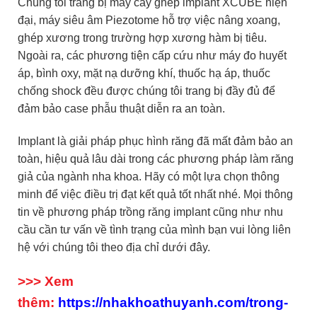
Chúng tôi trang bị máy cấy ghép implant XCUBE hiện
đại, máy siêu âm Piezotome hỗ trợ việc nâng xoang,
ghép xương trong trường hợp xương hàm bị tiêu.
Ngoài ra, các phương tiện cấp cứu như máy đo huyết
áp, bình oxy, mặt nạ dưỡng khí, thuốc hạ áp, thuốc
chống shock đều được chúng tôi trang bị đầy đủ để
đảm bảo case phẫu thuật diễn ra an toàn.
Implant là giải pháp phục hình răng đã mất đảm bảo an
toàn, hiệu quả lâu dài trong các phương pháp làm răng
giả của ngành nha khoa. Hãy có một lựa chọn thông
minh để việc điều trị đạt kết quả tốt nhất nhé. Mọi thông
tin về phương pháp trồng răng implant cũng như nhu
cầu cần tư vấn về tình trạng của mình bạn vui lòng liên
hệ với chúng tôi theo địa chỉ dưới đây.
>>> Xem
thêm:
https://nhakhoathuyanh.com/trong-