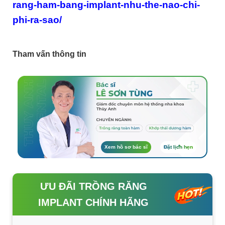
rang-ham-bang-implant-nhu-the-nao-chi-
phi-ra-sao/
Tham vấn thông tin
Xem hồ sơ bác sĩ
Đặt lịch hẹn
ƯU ĐÃI TRỒNG RĂNG
IMPLANT CHÍNH HÃNG