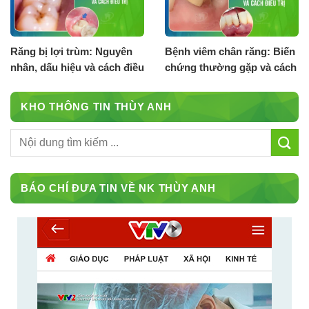
Răng bị lợi trùm: Nguyên
Bệnh viêm chân răng: Biến
nhân, dấu hiệu và cách điều
chứng thường gặp và cách
trị
điều trị
KHO THÔNG TIN THÙY ANH
BÁO CHÍ ĐƯA TIN VỀ NK THÙY ANH