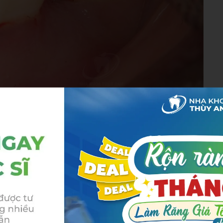
hứng thường gặp của bệnh viêm chân răng
hồng hào mà chuyển sang đỏ sẫm hoặc tím, sưng phồng
 răng, dùng chỉ nha khoa hoặc thậm chí tự phát, đặc biệt
oặc đau nhói tại vùng chân răng, có thể lan ra hàm hoặc