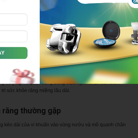
tụ trong túi viêm tạo mùi khó chịu, súc miệng thông thường
ng, để lộ phần chân răng khiến răng trông dài hơn và dễ ê
n nặng, có thể thấy túi mủ trắng hoặc vàng, kèm sưng đau
 răng mất độ ổn định, cảm nhận rõ khi nhai hoặc chạm
g có ý nghĩa quan trọng trong việc ngăn chặn tiến triển
trì sức khỏe răng miệng lâu dài.
n răng thường gặp
ng kéo dài của vi khuẩn vào vùng nướu và mô quanh chân