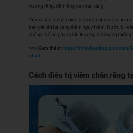
xương răng, đến răng và chân răng.
Viêm chân răng là biểu hiện gần như viêm nướu,
bạn yếu thì lại càng thêm nguy hiểm. Nướu bị viêm
chóng. Nó sẽ gây ra tổn thương ở khoang miệng
>>> Xem thêm:
https://nhakhoathuyanh.com/5-t
nhat/
Cách điều trị viêm chân răng t