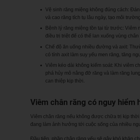
Vệ sinh răng miệng không đúng cách: Đán
và cao răng tích tụ lâu ngày, tạo môi trườn
Bệnh lý răng miệng tồn tại từ trước: Viêm
điều trị triệt để có thể lan xuống vùng chân
Chế độ ăn uống nhiều đường và axit: Thư
có tính axit làm suy yếu men răng, tăng n
Viêm kéo dài không kiểm soát: Khi viêm châ
phá hủy mô nâng đỡ răng và làm răng lung
can thiệp kịp thời.
Viêm chân răng có nguy hiểm 
Viêm chân răng nếu không được chữa trị kịp thời
đang làm ảnh hưởng tới cuộc sống của nhiều ng
Đầu tiên, phần chân răng yếu sẽ gây khó khăn cho