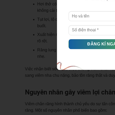
Hơi thở có mùi hôi kéo dài: Vi khuẩn tích 
không cải thiện triệt để.
Tụt lợi, lộ chân răng: Nướu dần co rút xuố
buốt.
Xuất hiện mủ quanh chân răng: Ở giai đoạ
rõ rệt.
Răng lung lay: Do mô nâng đỡ bị phá hủy,
nhẹ.
Việc nhận biết sớm các triệu chứng viêm chân răn
sang viêm nha chu nặng, bảo tồn răng thật và duy 
Nguyên nhân gây viêm lợi châ
Viêm chân răng hình thành chủ yếu do sự tấn cô
răng. Một số nguyên nhân phổ biến bao gồm: