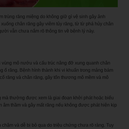
ễm trùng răng miệng do không giữ gì vệ sinh gây ảnh
xuống chân răng gây viêm tủy răng, từ từ phá hủy chân
gười vẫn chưa nắm rõ thông tin về bệnh lý này.
tại vùng mô nướu và cấu trúc nâng đỡ xung quanh chân
 ổ răng. Bệnh hình thành khi vi khuẩn trong mảng bám
g cổ răng và chân răng, gây tổn thương mô mềm và mô
 mà thường được xem là giai đoạn khởi phát hoặc biểu
ển âm thầm và gây mất răng nếu không được phát hiện kịp
n chậm và dễ bị bỏ qua do triệu chứng chưa rõ ràng. Tuy