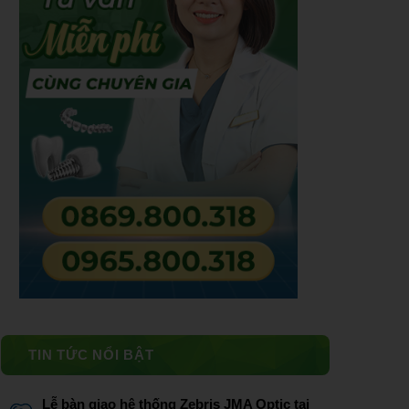
TIN TỨC NỔI BẬT
Lễ bàn giao hệ thống Zebris JMA Optic tại