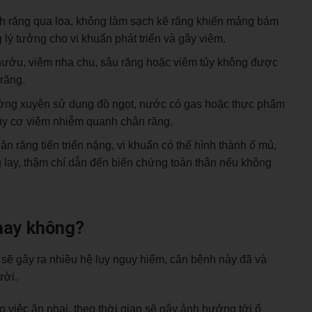
h răng qua loa, không làm sạch kẽ răng khiến mảng bám
g lý tưởng cho vi khuẩn phát triển và gây viêm.
 nướu, viêm nha chu, sâu răng hoặc viêm tủy không được
 răng.
ờng xuyên sử dụng đồ ngọt, nước có gas hoặc thực phẩm
guy cơ viêm nhiễm quanh chân răng.
n răng tiến triển nặng, vi khuẩn có thể hình thành ổ mủ,
 lay, thậm chí dẫn đến biến chứng toàn thân nếu không
hay không?
 sẽ gây ra nhiều hệ lụy nguy hiểm, căn bệnh này đã và
ười.
 việc ăn nhai, theo thời gian sẽ gây ảnh hưởng tới ổ