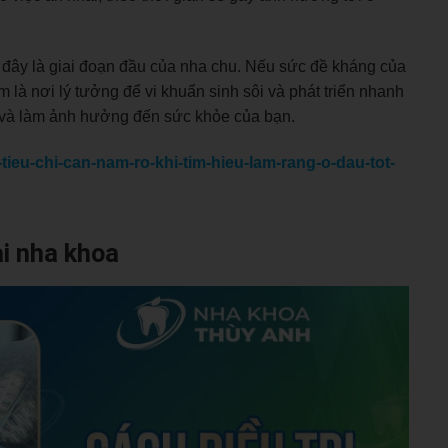
 đây là giai đoạn đầu của nha chu. Nếu sức đề kháng của
 là nơi lý tưởng để vi khuẩn sinh sôi và phát triển nhanh
 và làm ảnh hưởng đến sức khỏe của bạn.
ieu-chi-can-nam-ro-khi-tim-hieu-lam-rang-o-dau-tot-
ại nha khoa