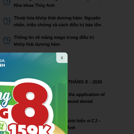
Nha khoa Thùy Anh
Thoái hóa khớp thái dương hàm: Nguyên
nhân, triệu chứng và cách điều trị bảo tồn
Thông tin về máng mago trong điều trị
khớp thái dương hàm
Bác sĩ Phạm Thị Lâm
x
THÔNG TIN LIÊN HỆ
CHƯƠNG TRÌNH ƯU ĐÃI THÁNG 8 – 2026
Thuy Anh dental pioneers the application of
dental microscopy in advanced dental
treatment
Lễ chuyển giao hệ thống kính hiển vi CJ –
OPTIK tại nha khoa Thùy Anh