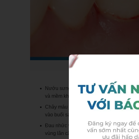
Chảy máu chân răng là triệu c
Nướu sưng đỏ, đổi màu: Nướu không còn 
và mềm khi chạm vào.
Chảy máu chân răng: Dễ chảy máu khi đánh
vào buổi sáng.
Đau nhức và cảm giác khó chịu: Đau âm ỉ h
vùng lân cận, tăng khi ăn nhai.