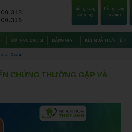
Niềng răng
Trồng răng
800.318
thẩm mỹ
implant
800.318
ĐỘI NGŨ BÁC SĨ
BẢNG GIÁ
KẾT QUẢ THỰC TẾ
cách điều trị
IẾN CHỨNG THƯỜNG GẶP VÀ