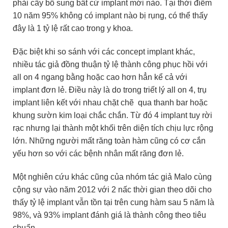
phải cấy bổ sung bất cứ implant mới nào. Tại thời điểm
10 năm 95% không có implant nào bị rụng, có thể thấy
đây là 1 tỷ lệ rất cao trong y khoa.
Đặc biệt khi so sánh với các concept implant khác,
nhiều tác giả đồng thuận tỷ lệ thành công phục hồi với
all on 4 ngang bằng hoặc cao hơn hẳn kể cả với
implant đơn lẻ. Điều này là do trong triết lý all on 4, trụ
implant liên kết với nhau chặt chẽ qua thanh bar hoặc
khung sườn kim loại chắc chắn. Từ đó 4 implant tuy rời
rạc nhưng lại thành một khối trên diện tích chịu lực rộng
lớn. Những người mất răng toàn hàm cũng có cơ cắn
yếu hơn so với các bệnh nhân mất răng đơn lẻ.
Một nghiên cứu khác cũng của nhóm tác giả Malo cùng
cộng sự vào năm 2012 với 2 nấc thời gian theo dõi cho
thấy tỷ lệ implant vẫn tồn tại trên cung hàm sau 5 năm là
98%, và 93% implant đánh giá là thành công theo tiêu
chuẩn.