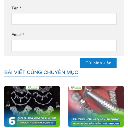
Tên
*
Email
*
BÀI VIẾT CÙNG CHUYÊN MỤC