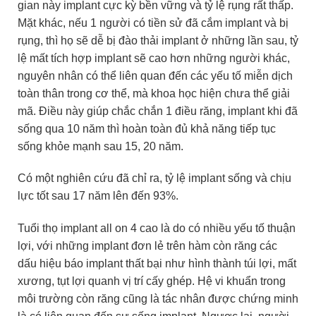
gian này implant cực kỳ bền vững và tỷ lệ rụng rất thấp.
Mặt khác, nếu 1 người có tiền sử đã cắm implant và bị
rụng, thì họ sẽ dễ bị đào thải implant ở những lần sau, tỷ
lệ mất tích hợp implant sẽ cao hơn những người khác,
nguyên nhân có thể liên quan đến các yếu tố miễn dịch
toàn thân trong cơ thể, mà khoa học hiện chưa thể giải
mã. Điều này giúp chắc chắn 1 điều răng, implant khi đã
sống qua 10 năm thì hoàn toàn đủ khả năng tiếp tục
sống khỏe mạnh sau 15, 20 năm.
Có một nghiên cứu đã chỉ ra, tỷ lệ implant sống và chịu
lực tốt sau 17 năm lên đến 93%.
Tuổi thọ implant all on 4 cao là do có nhiều yếu tố thuận
lợi, với những implant đơn lẻ trên hàm còn răng các
dấu hiệu báo implant thất bại như hình thành túi lợi, mất
xương, tụt lợi quanh vị trí cấy ghép. Hệ vi khuẩn trong
môi trường còn răng cũng là tác nhân được chứng minh