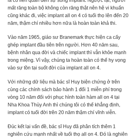
là có liên quan đến sự sống implant. Ngược lại, người
mất răng toàn bộ không còn răng thật nên hệ vi khuẩn
cũng khác đi, việc implant all on 4 có tuổi thọ lên đến 20
năm, thậm chí nhiều hơn nữa là hoàn toàn khả thi.
Vào năm 1965, giáo sư Branemark thực hiện ca cấy
ghép implant đầu tiên trên người. Hơn 40 năm sau,
bệnh nhân qua đời và chiếc implant thì vẫn khỏe mạnh
trong miệng. Vì vậy, chúng ta hoàn toàn có thể hy vọng
vào sự tồn tại suốt đời của implant all on 4.
Với những dữ liệu mà bác sĩ Huy biện chứng ở trên
cùng các chính sách bảo hành 1 đổi 1 miễn phí trong
vòng 10 năm đối với phục hình toàn hàm all on 4 tại
Nha Khoa Thùy Anh thì chúng tôi có thể khẳng định,
implant có tuổi đời trên 20 năm thậm chí vĩnh viễn.
Đúc kết lại vấn đề, bác sĩ Huy đã phân tích thêm 1
nghiên cứu mạnh nhất về tuổi thọ all on 4. Đó là nghiên