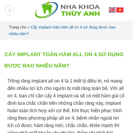
Trang chủ
»
Cấy implant toàn hàm all on 4 sử dụng được bao
nhiêu năm?
CẤY IMPLANT TOÀN HÀM ALL ON 4 SỬ DỤNG
ĐƯỢC BAO NHIÊU NĂM?
Trồng răng implant all on 4 là 1 triết lý điều trị, nó mang
đến nhiều lợi ích cho người bị mất răng toàn bộ. Với all
on 4, bạn chỉ cần cấy 4 implant và sẽ có một hàm giả cố
định tựa chắc chắn trên những chân răng này, implant
hoàn toàn tích hợp với cơ thể. Khi thực hiện phục hình
răng theo phương pháp all on 4, bệnh nhân ngoài lợi
ích có được hàm răng mới, chắc chắn, khỏe mạnh thì
cũng phải mất khoản chi phí lớn, thậm chí phải trải