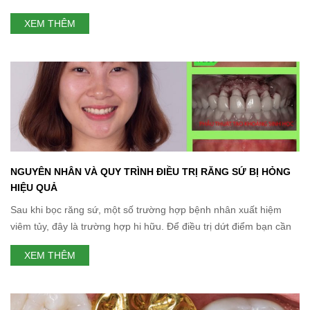
xoang – hay dời thần kinh hàm dưới. Tuy nhiên, thiếu xương
XEM THÊM
không phải chỉ là thiếu về chiều cao, nhiều trường hợp còn thiếu
xương theo chiều ngang
NGUYÊN NHÂN VÀ QUY TRÌNH ĐIỀU TRỊ RĂNG SỨ BỊ HỎNG
HIỆU QUẢ
Sau khi bọc răng sứ, một số trường hợp bệnh nhân xuất hiệm
viêm tủy, đây là trường hợp hi hữu. Để điều trị dứt điểm bạn cần
tới cơ sở nha khoa uy tính để được xác định rõ nguyên nhân
XEM THÊM
khiến răng sứ bị hỏng từ đó có phương án điều trị kịp