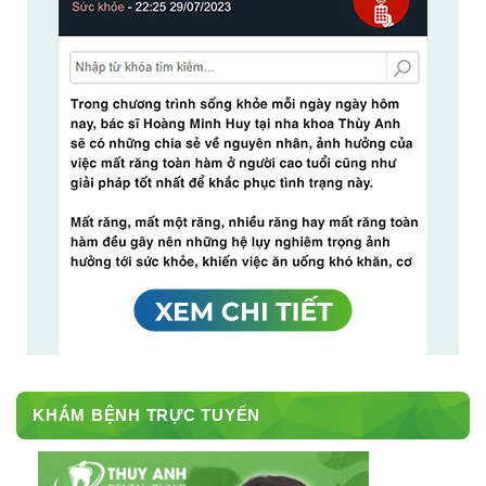
KHÁM BỆNH TRỰC TUYẾN