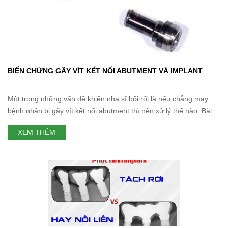
BIẾN CHỨNG GÃY VÍT KẾT NỐI ABUTMENT VÀ IMPLANT
Một trong những vấn đề khiến nha sĩ bối rối là nếu chẳng may
bệnh nhân bị gãy vít kết nối abutment thì nên xử lý thế nào. Bài
viết hôm nay Nha Khoa Thùy Anh sẽ đưa ra một số đề xuất và
XEM THÊM
mong rằng sẽ giúp ích được cho quý đồng nghiệp bác