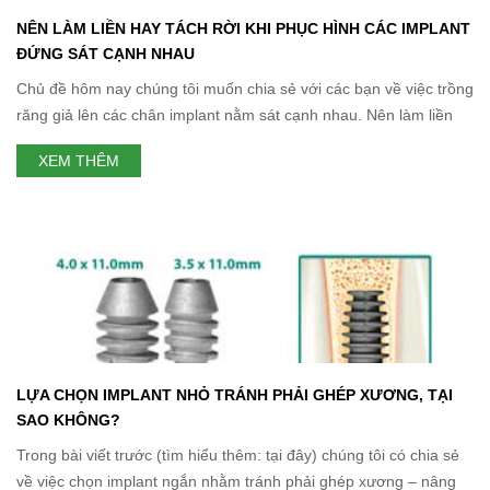
NÊN LÀM LIỀN HAY TÁCH RỜI KHI PHỤC HÌNH CÁC IMPLANT
ĐỨNG SÁT CẠNH NHAU
Chủ đề hôm nay chúng tôi muốn chia sẻ với các bạn về việc trồng
răng giả lên các chân implant nằm sát cạnh nhau. Nên làm liền
hay tách rời khi phục hình các implant đứng sát cạnh nhau? Mời
XEM THÊM
các bạn cũng theo dõi bài viết. Nếu các bạn được nha sĩ hỏi
LỰA CHỌN IMPLANT NHỎ TRÁNH PHẢI GHÉP XƯƠNG, TẠI
SAO KHÔNG?
Trong bài viết trước (tìm hiểu thêm: tại đây) chúng tôi có chia sẻ
về việc chọn implant ngắn nhằm tránh phải ghép xương – nâng