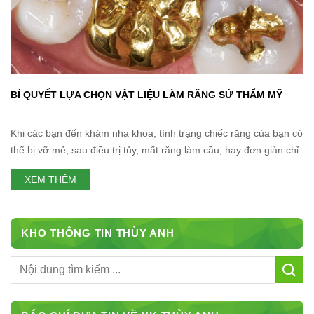
BÍ QUYẾT LỰA CHỌN VẬT LIỆU LÀM RĂNG SỨ THẨM MỸ
Khi các bạn đến khám nha khoa, tình trạng chiếc răng của bạn có
thể bị vỡ mẻ, sau điều trị tủy, mất răng làm cầu, hay đơn giản chỉ
là muốn cải thiện thẩm mỹ. Bạn được tư vấn bọc chiếc răng lại để
XEM THÊM
bảo vệ và đảm bảo chức năng ăn nhai cũng
KHO THÔNG TIN THÙY ANH