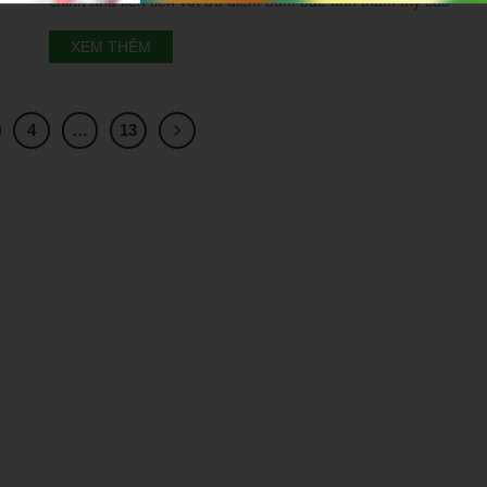
chỉnh nha tiên tiến với ưu điểm đảm bảo tính thẩm mỹ cao
khi niềng, không gây vướng víu khó chịu như khí cụ mắc
XEM THÊM
cài. Chi phí niềng răng không mắc cài invisalign giao động
ở mức từ 30.000.000đ – 95.000.000đ. Niềng răng không
mắc
4
…
13