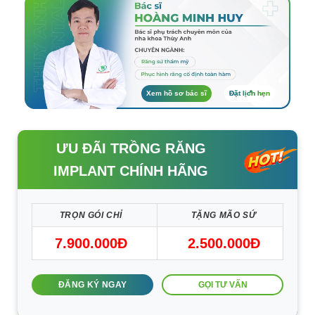
Xem hồ sơ bác sĩ
Đặt lịch hẹn
ƯU ĐÃI TRỒNG RĂNG
IMPLANT CHÍNH HÃNG
TRỌN GÓI CHỈ
TẶNG MÃO SỨ
7.900.000Đ
2.500.000Đ
GỌI TƯ VẤN
ĐĂNG KÝ NGAY