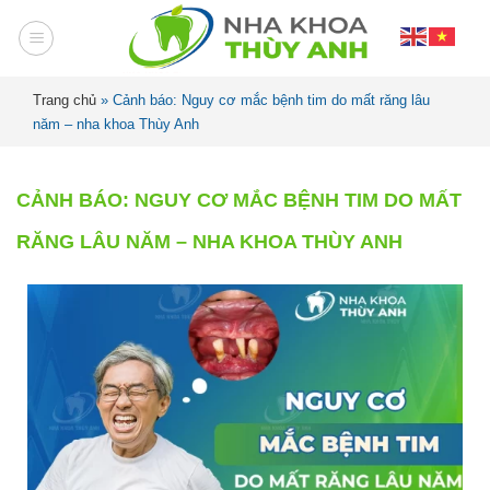
Trang chủ
»
Cảnh báo: Nguy cơ mắc bệnh tim do mất răng lâu
năm – nha khoa Thùy Anh
CẢNH BÁO: NGUY CƠ MẮC BỆNH TIM DO MẤT
RĂNG LÂU NĂM – NHA KHOA THÙY ANH