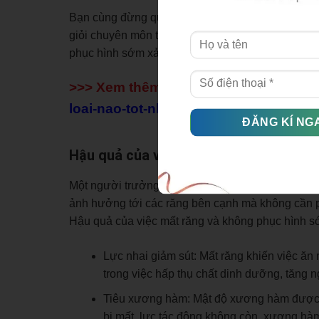
Bạn cùng đừng quá lo lắng vì việc trồng răng imp
giỏi chuyên môn thì những biến chứng trên sẽ rất
phục hình sớm xảy ra hậu quả khó lường.
>>> Xem thêm:
https://nhakhoathuyan
loai-nao-tot-nhat/
Hậu quả của việc mất răng
Một người trưởng thành sẽ có 32 chiếc răng, ngoạ
ảnh hưởng tới các răng bên cạnh mà không cần phụ
Hậu quả của việc mất răng và không phục hình 
Lực nhai giảm sút: Mất răng khiến việc ăn
trong việc hấp thụ chất dinh dưỡng, tăng 
Tiêu xương hàm: Mật độ xương hàm được duy
bị mất, lực tác động không còn, xương hà