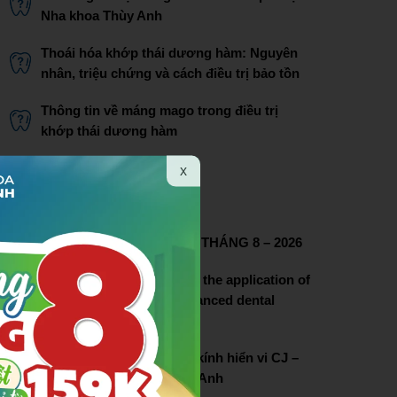
Nha khoa Thùy Anh
Thoái hóa khớp thái dương hàm: Nguyên
nhân, triệu chứng và cách điều trị bảo tồn
Thông tin về máng mago trong điều trị
khớp thái dương hàm
Bác sĩ Phạm Thị Lâm
x
THÔNG TIN LIÊN HỆ
CHƯƠNG TRÌNH ƯU ĐÃI THÁNG 8 – 2026
Thuy Anh dental pioneers the application of
dental microscopy in advanced dental
treatment
Lễ chuyển giao hệ thống kính hiển vi CJ –
OPTIK tại nha khoa Thùy Anh