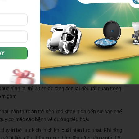
lant nếu được thực hiện bởi nha khoa uy tín với bác sĩ
 khó xảy ra. Ngược lại khi bạn bị mất răng không tìm cách
h.com/lam-rang-gia-thao-lap-bao-nhieu-tien-
i trừ 4 chiếc răng khôn có thể nhổ bỏ nếu gây đau nhức,
c hình lại thì 28 chiếc răng còn lại đều rất quan trọng.
sớm gồm:
 nhai, cắn thức ăn trở nên khó khăn, dẫn đến sự hạn chế
nguy cơ mắc các bệnh về đường tiêu hoá.
 trì bởi sự kích thích khi xuất hiện lực nhai. Khi răng
m sẽ bị tiêu dần. Tiêu xương hàm lâu năm nếu muốn hồi