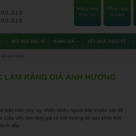
Niềng răng
Trồng răng
800.318
thẩm mỹ
implant
800.318
ĐỘI NGŨ BÁC SĨ
BẢNG GIÁ
KẾT QUẢ THỰC TẾ
 tới sức khỏe
ỆC LÀM RĂNG GIẢ ẢNH HƯỞNG
hổ biến hiện nay, tuy nhiên nhiều người băn khoăn vấn đề
. Liệu việc làm răng giả có ảnh hưởng tới sức khỏe thật
 dưới đây.