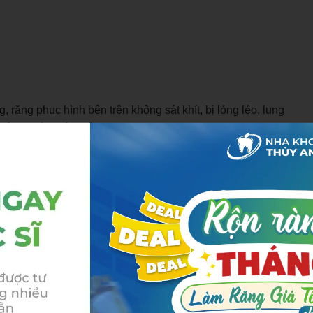
ng, răng phục hình bên trên không sát khít, bị lỏng lẻo, lung
g viêm nướu, hôi miệng…
 việc ăn uống khó khăn, lực nhai nếu chỉ tập trung vào
ng và để đảm bảo sức khỏe bắt buộc bạn phải tháo trụ
n kinh nên việc cấy ghép trụ implant cần được khảo sát
ệt cho từng bệnh nhân, nếu không sẽ dẫn tới tình trạng đau