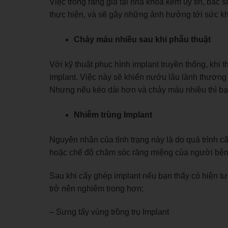
Việc trồng răng giả tại nha khoa kém uy tín, bác s
thực hiện, và sẽ gây những ảnh hưởng tới sức k
Chảy máu nhiều sau khi phẫu thuật
Với kỹ thuật phục hình implant truyền thống, khi 
implant. Việc này sẽ khiến nướu lâu lành thương
Nhưng nếu kéo dài hơn và chảy máu nhiều thì bạn
Nhiễm trùng Implant
Nguyên nhân của tình trạng này là do quá trình 
hoặc chế độ chăm sóc răng miệng của người bệ
Sau khi cấy ghép implant nếu bạn thấy có hiện tư
trở nên nghiêm trọng hơn:
– Sưng tấy vùng trồng trụ Implant