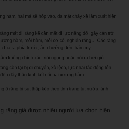
ơng hàm, hai má sẽ hóp vào, da mặt chảy xệ làm xuất hiện
ng mất đi, răng kế cận mất đi lực nâng đỡ, gây cản trở
ái dương hàm, mỏi hàm, mỏi cơ cổ, nghiến răng… Các răng
bị chìa ra phía trước, ảnh hưởng đến thẩm mỹ.
 âm không chính xác, nói ngọng hoặc nói ra hơi gió.
ng còn lại bị di chuyển, xô lệch, lực nhai tác động lên
đến dây thần kinh kết nối hai xương hàm.
 ổ răng bị sụt thấp kéo theo tình trạng tụt nướu, ảnh
g răng giả được nhiều người lựa chọn hiện