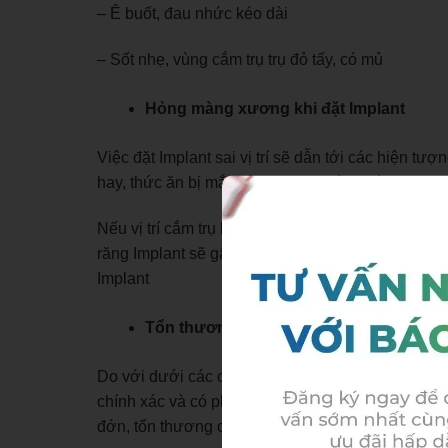
– Ê buốt, đau nhức kéo dài
– Sốt nhẹ, vùng cắm trụ trụ đỏ tấy, có mủ
Hỏng màng xương khi đặt Implant
Việc đặt Implant sai vị trí sẽ dẫn tới các hiện tượ
hay, thức ăn bị mắc vào kẽ răng gây ra tình trạn
Nếu vị trí cắm trụ bị lệch quá nhiều còn khiến cho
răng Implant sẽ gây tổn thương đến nướu và xươ
Implant
Tổn thương các mô lân cận
Do với dưới các chân răng có chứa nhiều dây thầ
chính xác và có phác đồ điều trị rõ ràng, riêng bi
đớn, tổn thương các dây thần kinh.