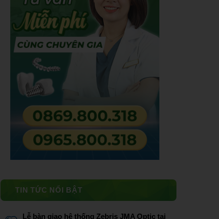
TIN TỨC NỔI BẬT
Lễ bàn giao hệ thống Zebris JMA Optic tại