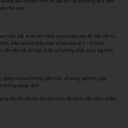
ĩ không giỏi chuyên môn sẽ dẫn tới sai sót trong quá trình
hỏe như sau:
thực hiện bác sĩ sẽ tiến hành rạch nướu sau đó mới đặt trụ
 hơn, hiện tượng chảy máu sẽ kéo dài từ 1 – 2 ngày.
 cần liên hệ với bác sĩ để có hướng khắc phục kịp thời.
cấy ghép implant không đảm bảo vô trùng nghiêm ngặt
nh không đúng cách.
ợng trên thì cần tìm tới nha khoa để tránh việc viêm nhiễm