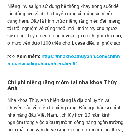
Niềng invisalign sử dụng hệ thống khay trong suốt để
tác động lực và dịch chuyển răng về đúng vị trí trên
cung hàm. Đây là hình thức niềng răng hiện đại, mang
tới trải nghiệm vô cùng thoải mái, thẩm mỹ cho người
sử dụng. Tuy nhiên niềng invisalign có chi phí khá cao,
ở mức trên dưới 100 triệu cho 1 case điều trị phức tạp.
>>> Xem thêm:
https://nhakhoathuyanh.com/chinh-
nha-invisalign-bao-nhieu-tien/
C
Chi phí niềng răng móm tại nha khoa Thùy
Anh
Nha khoa Thùy Anh hiện đang là địa chỉ uy tín và
chuyên sâu về điều trị niềng răng. Đội ngũ bác sĩ chỉnh
nha hàng đầu Việt Nam, tích lũy hơn 10 năm kinh
nghiệm trong việc điều trị thành công hàng ngàn trường
hợp mắc các vấn đề về răng miệng như móm, hô, thưa,