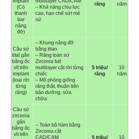
implant
multilayer CAD/CAM
răng
năm
(Có
– Khả năng chịu lực
thanh
cao, hạn chế sứt mẻ
bar
sứ
nâng
đỡ)
– Khung nâng đỡ
Cầu sứ
bằng titan
tital gắn
– Răng toàn sứ
bằng ốc
Zirconia full
vít trên
multilayer cắt rời từng
5 triệu/
10
implant
chiếc
răng
năm
(loại rời
– Mô phỏng giống
từng
răng thật, thuận tiện
răng)
bảo dưỡng, sửa
chữa
Cầu sứ
zirconia
gắn
– Toàn bộ hàm bằng
bằng ốc
Zirconia cắt
vít trên
CAD/CAM
5 triệu/
10