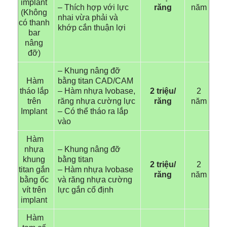
implant
– Thích hợp với lực
răng
năm
(Không
nhai vừa phải và
có thanh
khớp cắn thuận lợi
bar
nâng
đỡ)
– Khung nâng đỡ
Hàm
bằng titan CAD/CAM
tháo lắp
– Hàm nhựa Ivobase,
2 triệu/
2
trên
răng nhựa cường lực
răng
năm
Implant
– Có thể tháo ra lắp
vào
Hàm
nhựa
– Khung nâng đỡ
khung
bằng titan
2 triệu/
2
titan gắn
– Hàm nhựa Ivobase
răng
năm
bằng ốc
và răng nhựa cường
vít trên
lực gắn cố định
implant
Hàm