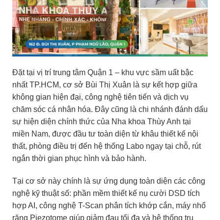
Đặt tại vị trí trung tâm Quận 1 – khu vực sầm uất bậc
nhất TP.HCM, cơ sở Bùi Thị Xuân là sự kết hợp giữa
không gian hiện đại, công nghệ tiên tiến và dịch vụ
chăm sóc cá nhân hóa. Đây cũng là chi nhánh đánh dấu
sự hiện diện chính thức của Nha khoa Thùy Anh tại
miền Nam, được đầu tư toàn diện từ khâu thiết kế nội
thất, phòng điều trị đến hệ thống Labo ngay tại chỗ, rút
ngắn thời gian phục hình và bảo hành.
Tại cơ sở này chính là sự ứng dụng toàn diện các công
nghệ kỹ thuật số: phần mềm thiết kế nụ cười DSD tích
hợp AI, công nghệ T-Scan phân tích khớp cắn, máy nhổ
răng Piezotome giúp giảm đau tối đa và hệ thống trụ