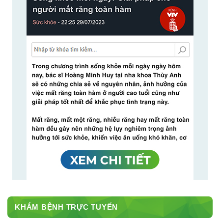
KHÁM BỆNH TRỰC TUYẾN