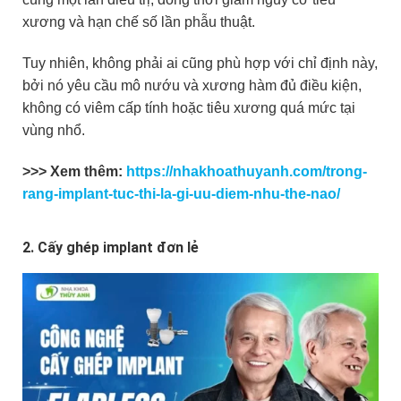
xương và hạn chế số lần phẫu thuật.
Tuy nhiên, không phải ai cũng phù hợp với chỉ định này,
bởi nó yêu cầu mô nướu và xương hàm đủ điều kiện,
không có viêm cấp tính hoặc tiêu xương quá mức tại
vùng nhổ.
>>> Xem thêm:
https://nhakhoathuyanh.com/trong-
rang-implant-tuc-thi-la-gi-uu-diem-nhu-the-nao/
2. Cấy ghép implant đơn lẻ