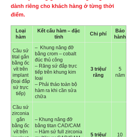
dành riêng cho khách hàng ở từng thời
điểm.
Loại
Kết cấu hàm – đặc
Bảo
Chi phí
hàm
tính
hành
– Khung nâng đỡ
Cầu sứ
bằng crom – cobalt
tital gắn
đúc thủ công
bằng ốc
– Răng sứ đắp trực
vít trên
3 triệu/
5
tiếp trên khung kim
implant
răng
năm
loại
(loại đắp
– Phải tháo toàn bộ
sứ trực
hàm ra khi cần sửa
tiếp)
chữa
Cầu sứ
zirconia
gắn
– Khung nâng đỡ
bằng ốc
bằng titan CAD/CAM
vít trên
– Hàm sứ full zirconia
5 triệu/
10