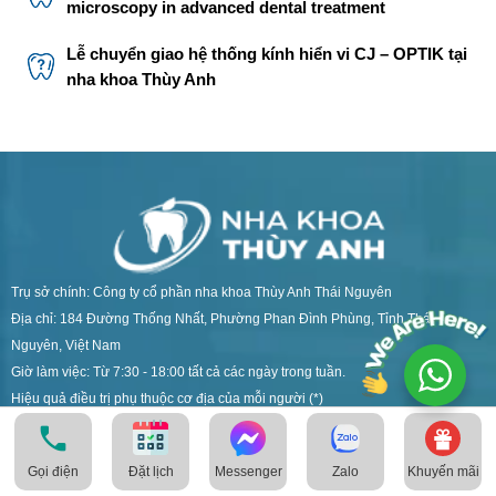
microscopy in advanced dental treatment
Lễ chuyển giao hệ thống kính hiển vi CJ – OPTIK tại
nha khoa Thùy Anh
Trụ sở chính: Công ty cổ phần nha khoa Thùy Anh Thái Nguyên
Địa chỉ: 184 Đường Thống Nhất, Phường Phan Đình Phùng, Tỉnh Thái
Nguyên, Việt Nam
Giờ làm việc: Từ 7:30 - 18:00 tất cả các ngày trong tuần.
Hiệu quả điều trị phụ thuộc cơ địa của mỗi người (*)
Gọi điện
Messenger
Zalo
Khuyến mãi
Đặt lịch