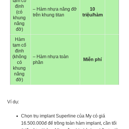
tạm cố
định
– Hàm nhựa nâng đỡ
10
(có
trên khung titan
triệu/hàm
khung
nâng
đỡ)
Hàm
tạm cố
định
(không
– Hàm nhựa toàn
Miễn phí
có
phần
khung
nâng
đỡ)
Ví dụ:
Chọn trụ implant Superline của My có giá
16.500.000đ để trồng toàn hàm implant, cần tối