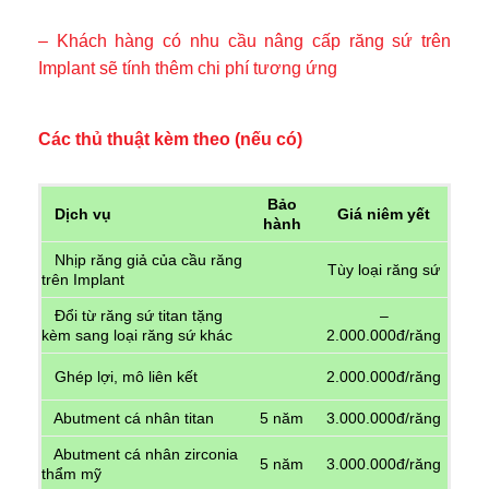
– Khách hàng có nhu cầu nâng cấp răng sứ trên
Implant sẽ tính thêm chi phí tương ứng
Các thủ thuật kèm theo (nếu có)
Bảo
Dịch vụ
Giá niêm yết
hành
Nhịp răng giả của cầu răng
Tùy loại răng sứ
trên Implant
Đổi từ răng sứ titan tặng
–
kèm sang loại răng sứ khác
2.000.000đ/răng
Ghép lợi, mô liên kết
2.000.000đ/răng
Abutment cá nhân titan
5 năm
3.000.000đ/răng
Abutment cá nhân zirconia
5 năm
3.000.000đ/răng
thẩm mỹ