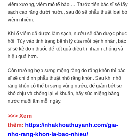
viêm xương, viêm mô tế bào,… Trước tiên bác sĩ sẽ lấy
sạch cao răng dưới nướu, sau đó sẽ phẫu thuật loại bỏ
viêm nhiễm.
Khi ổ viêm đã được làm sạch, nướu sẽ dần được phục
hồi. Tùy vào tình trạng bệnh lý của mỗi bệnh nhân, bác
sĩ sẽ kê đơn thuốc để kết quả điều trị nhanh chóng và
hiệu quả hơn.
Còn trường hợp sưng mộng răng do răng khôn thì bác
sĩ sẽ chỉ định phẫu thuật nhổ răng khôn. Sau khi nhổ
răng khôn có thể bị sưng vùng nướu, để giảm bớt sự
khó chịu và chống lại vi khuẩn, hãy súc miệng bằng
nước muối ấm mỗi ngày.
>>> Xem
thêm:
https://nhakhoathuyanh.com/gia-
nho-rang-khon-la-bao-nhieu/