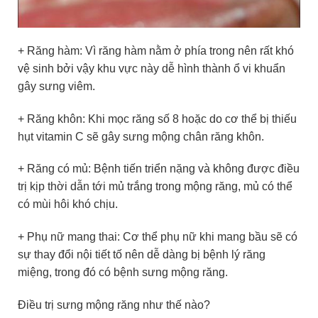
+ Răng hàm: Vì răng hàm nằm ở phía trong nên rất khó
vệ sinh bởi vậy khu vực này dễ hình thành ổ vi khuẩn
gây sưng viêm.
+ Răng khôn: Khi mọc răng số 8 hoặc do cơ thể bị thiếu
hụt vitamin C sẽ gây sưng mộng chân răng khôn.
+ Răng có mủ: Bệnh tiến triển nặng và không được điều
trị kịp thời dẫn tới mủ trắng trong mộng răng, mủ có thể
có mùi hôi khó chịu.
+ Phụ nữ mang thai: Cơ thể phụ nữ khi mang bầu sẽ có
sự thay đổi nội tiết tố nên dễ dàng bị bệnh lý răng
miệng, trong đó có bệnh sưng mộng răng.
Điều trị sưng mộng răng như thế nào?