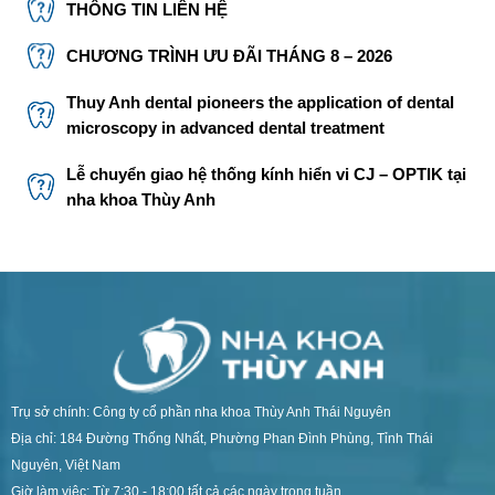
THÔNG TIN LIÊN HỆ
CHƯƠNG TRÌNH ƯU ĐÃI THÁNG 8 – 2026
Thuy Anh dental pioneers the application of dental
microscopy in advanced dental treatment
Lễ chuyển giao hệ thống kính hiển vi CJ – OPTIK tại
nha khoa Thùy Anh
Trụ sở chính: Công ty cổ phần nha khoa Thùy Anh Thái Nguyên
Địa chỉ: 184 Đường Thống Nhất, Phường Phan Đình Phùng, Tỉnh Thái
Nguyên, Việt Nam
Giờ làm việc: Từ 7:30 - 18:00 tất cả các ngày trong tuần.