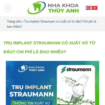
Trang chủ
»
Trụ implant Straumann có xuất xứ từ đâu? Chi phí là
bao nhiêu?
TRỤ IMPLANT STRAUMANN CÓ XUẤT XỨ TỪ
ĐÂU? CHI PHÍ LÀ BAO NHIÊU?