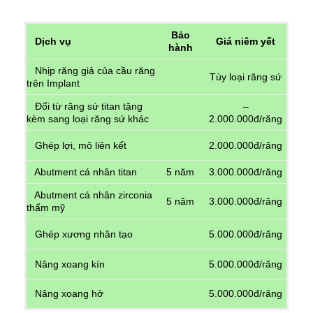
Bảo
Dịch vụ
Giá niêm yết
hành
Nhịp răng giả của cầu răng
Tùy loại răng sứ
trên Implant
Đổi từ răng sứ titan tặng
–
kèm sang loại răng sứ khác
2.000.000đ/răng
Ghép lợi, mô liên kết
2.000.000đ/răng
Abutment cá nhân titan
5 năm
3.000.000đ/răng
Abutment cá nhân zirconia
5 năm
3.000.000đ/răng
thẩm mỹ
Ghép xương nhân tạo
5.000.000đ/răng
Nâng xoang kín
5.000.000đ/răng
Nâng xoang hở
5.000.000đ/răng