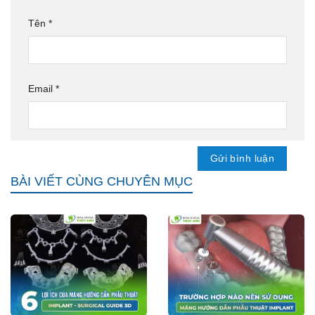
Tên
*
Email
*
BÀI VIẾT CÙNG CHUYÊN MỤC