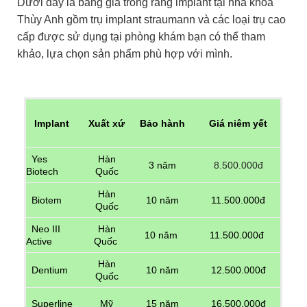
Dưới đây là bảng giá trồng răng implant tại nha khoa
Thùy Anh gồm trụ implant straumann và các loại trụ cao
cấp được sử dụng tại phòng khám bạn có thể tham
khảo, lựa chọn sản phẩm phù hợp với mình.
Implant
Xuất xứ
Bảo hành
Giá niêm yết
Yes
Hàn
3 năm
8.500.000đ
Biotech
Quốc
Hàn
10 năm
11.500.000đ
Biotem
Quốc
Neo III
Hàn
10 năm
11.500.000đ
Active
Quốc
Hàn
Dentium
10 năm
12.500.000đ
Quốc
Superline
Mỹ
15 năm
16.500.000đ