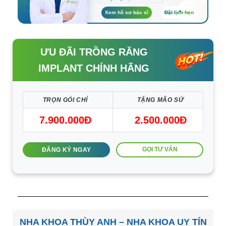
Xem hồ sơ bác sĩ
Đặt lịch hẹn
ƯU ĐÃI TRỒNG RĂNG
IMPLANT CHÍNH HÃNG
TRỌN GÓI CHỈ
TẶNG MÃO SỨ
7.900.000Đ
2.500.000Đ
GỌI TƯ VẤN
ĐĂNG KÝ NGAY
NHA KHOA THÙY ANH – NHA KHOA UY TÍN