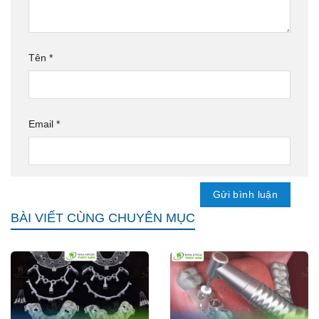
Tên
*
Email
*
BÀI VIẾT CÙNG CHUYÊN MỤC