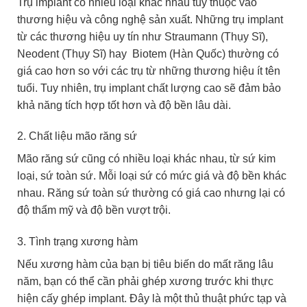
Trụ implant có nhiều loại khác nhau tùy thuộc vào
thương hiệu và công nghệ sản xuất. Những trụ implant
từ các thương hiệu uy tín như Straumann (Thụy Sĩ),
Neodent (Thụy Sĩ) hay Biotem (Hàn Quốc) thường có
giá cao hơn so với các trụ từ những thương hiệu ít tên
tuổi. Tuy nhiên, trụ implant chất lượng cao sẽ đảm bảo
khả năng tích hợp tốt hơn và độ bền lâu dài.
2. Chất liệu mão răng sứ
Mão răng sứ cũng có nhiều loại khác nhau, từ sứ kim
loại, sứ toàn sứ. Mỗi loại sứ có mức giá và độ bền khác
nhau. Răng sứ toàn sứ thường có giá cao nhưng lại có
độ thẩm mỹ và độ bền vượt trội.
3. Tình trạng xương hàm
Nếu xương hàm của bạn bị tiêu biến do mất răng lâu
năm, bạn có thể cần phải ghép xương trước khi thực
hiện cấy ghép implant. Đây là một thủ thuật phức tạp và