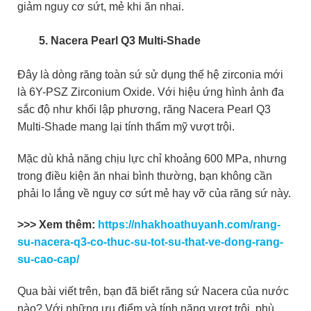
giảm nguy cơ sứt, mẻ khi ăn nhai.
Nacera Pearl Q3 Multi-Shade
Đây là dòng răng toàn sứ sử dụng thế hệ zirconia mới
là 6Y-PSZ Zirconium Oxide. Với hiệu ứng hình ảnh đa
sắc độ như khối lập phương, răng Nacera Pearl Q3
Multi-Shade mang lại tính thẩm mỹ vượt trội.
Mặc dù khả năng chịu lực chỉ khoảng 600 MPa, nhưng
trong điều kiện ăn nhai bình thường, bạn không cần
phải lo lắng về nguy cơ sứt mẻ hay vỡ của răng sứ này.
>>> Xem thêm:
https://nhakhoathuyanh.com/rang-
su-nacera-q3-co-thuc-su-tot-su-that-ve-dong-rang-
su-cao-cap/
Qua bài viết trên, bạn đã biết răng sứ Nacera của nước
nào? Với những ưu điểm và tính năng vượt trội, phù