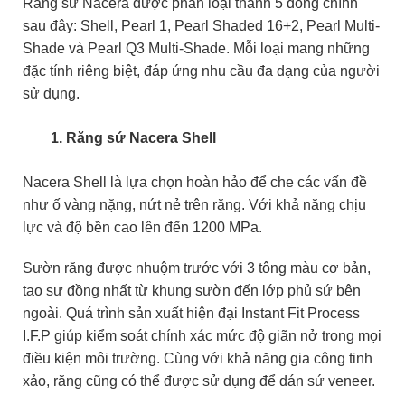
Răng sứ Nacera được phân loại thành 5 dòng chính
sau đây: Shell, Pearl 1, Pearl Shaded 16+2, Pearl Multi-
Shade và Pearl Q3 Multi-Shade. Mỗi loại mang những
đặc tính riêng biệt, đáp ứng nhu cầu đa dạng của người
sử dụng.
Răng sứ Nacera Shell
Nacera Shell là lựa chọn hoàn hảo để che các vấn đề
như ố vàng nặng, nứt nẻ trên răng. Với khả năng chịu
lực và độ bền cao lên đến 1200 MPa.
Sườn răng được nhuộm trước với 3 tông màu cơ bản,
tạo sự đồng nhất từ khung sườn đến lớp phủ sứ bên
ngoài. Quá trình sản xuất hiện đại Instant Fit Process
I.F.P giúp kiểm soát chính xác mức độ giãn nở trong mọi
điều kiện môi trường. Cùng với khả năng gia công tinh
xảo, răng cũng có thể được sử dụng để dán sứ veneer.