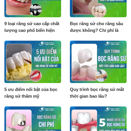
9 loại răng sứ cao cấp chất
Bọc răng sứ cho răng sâu
lượng cao phổ biến hiện
được không? Chi phí là
nay
bao nhiêu?
5 ưu điểm nổi bật của bọc
Quy trình bọc răng sứ mất
răng sứ thẩm mỹ
thời gian bao lâu?