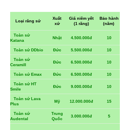
Xuất
Giá niêm yết
Bảo hành
Loại răng sứ
xứ
(1 răng)
(năm)
Toàn sứ
Nhật
4.500.000đ
10
Katana
Toàn sứ DDbio
Đức
5.500.000đ
10
Toàn sứ
Đức
6.500.000đ
10
Ceramill
Toàn sứ Emax
Đức
6.500.000đ
10
Toàn sứ HT
Đức
9.000.000đ
10
Smile
Toàn sứ Lava
Mỹ
12.000.000đ
15
Plus
Toàn sứ
Trung
3.000.000đ
5
Audental
Quốc