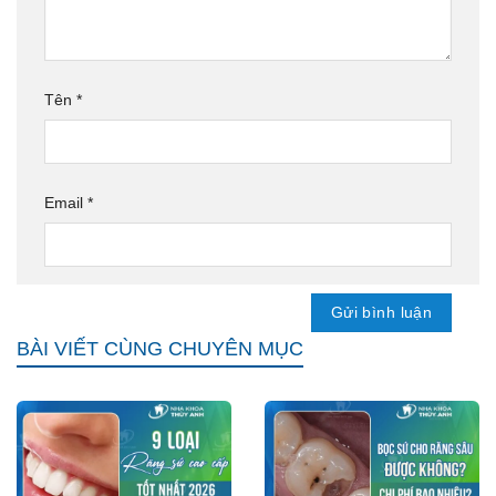
Tên
*
Email
*
BÀI VIẾT CÙNG CHUYÊN MỤC