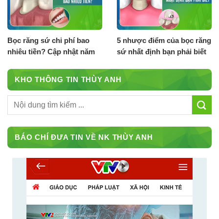
Bọc răng sứ chi phí bao
5 nhược điểm của bọc răng
nhiêu tiền? Cập nhật năm
sứ nhất định bạn phải biết
2026
KHO THÔNG TIN THÙY ANH
BÁO CHÍ ĐƯA TIN VỀ NK THÙY ANH