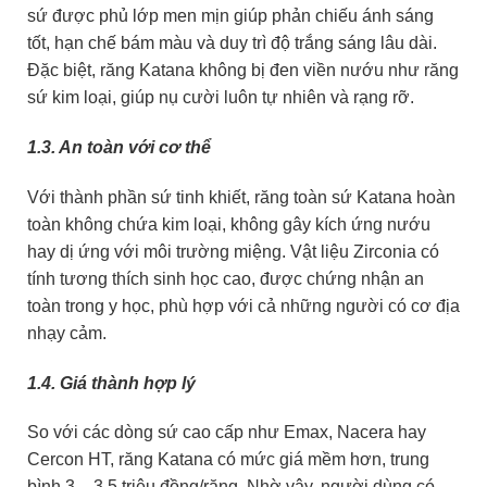
sứ được phủ lớp men mịn giúp phản chiếu ánh sáng
tốt, hạn chế bám màu và duy trì độ trắng sáng lâu dài.
Đặc biệt, răng Katana không bị đen viền nướu như răng
sứ kim loại, giúp nụ cười luôn tự nhiên và rạng rỡ.
1.3. An toàn với cơ thể
Với thành phần sứ tinh khiết, răng toàn sứ Katana hoàn
toàn không chứa kim loại, không gây kích ứng nướu
hay dị ứng với môi trường miệng. Vật liệu Zirconia có
tính tương thích sinh học cao, được chứng nhận an
toàn trong y học, phù hợp với cả những người có cơ địa
nhạy cảm.
1.4. Giá thành hợp lý
So với các dòng sứ cao cấp như Emax, Nacera hay
Cercon HT, răng Katana có mức giá mềm hơn, trung
bình 3 – 3,5 triệu đồng/răng. Nhờ vậy, người dùng có