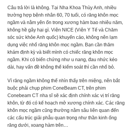
Câu trả lời là không. Tại Nha Khoa Thùy Anh, nhiều
trường hợp bệnh nhân 60, 70 tuổi, có răng khôn mọc
ngầm và nằm yên ổn trong xương hàm bao nhiêu năm,
không hề gây hại gì. Viện NICE (Viện Y Tế và Chăm
sóc sức khỏe Anh quốc) khuyến cáo, không nên lạm
dụng việc nhổ răng khôn mọc ngầm. Bạn cần thăm
khám định kỳ và biết mình có chiếc răng khôn mọc
ngầm. Khi có biến chứng như u nang, đau nhức kéo
dài, hay vấn đề không thể kiểm soát thì cần nhổ bỏ.
Vì răng ngầm không thể nhìn thấy trên miệng, nên bắt
buộc phải chụp phim ConeBeam CT, trên phim
Conebeam CT nha sĩ sẽ xác định chính xác vị trí răng
khôn, từ đó có kế hoạch mở xương chính xác. Các răng
khôn mọc ngầm cũng thường nằm sâu liên quan đến
các cấu trúc giải phẫu quan trọng như thần kinh ống
răng dưới, xoang hàm trên…