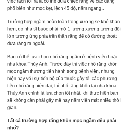
việc rạch lợi ra là có thể đưa chiếc răng về các dạng
phổ biến như mọc kẹt, lệch 45 độ, nằm ngang…
Trường hợp ngầm hoàn toàn trong xương sẽ khó khăn
hơn, do nha sĩ buộc phải mở 1 lượng xương tương đối
lớn tương ứng phía trên thân răng để có đường thoát
đưa răng ra ngoài.
Bạn có thể lựa chọn nhổ răng ngầm ở bệnh viện hoặc
nha khoa Thùy Anh. Trước đây thì việc nhổ răng khôn
mọc ngầm thường tiến hành trong bệnh viện, nhưng
hiện nay với sự tiến bộ của thuốc gây tê, các phương
tiện nhổ răng hiện đại, thì nhổ răng khôn tại nha khoa
Thùy Anh chính là lựa chọn tốt nhất, khi thực hiện bạn
sẽ không cần phải gây mê hay nằm viện mất nhiều thời
gian.
Tất cả trường hợp răng khôn mọc ngầm đều phải
nhổ?