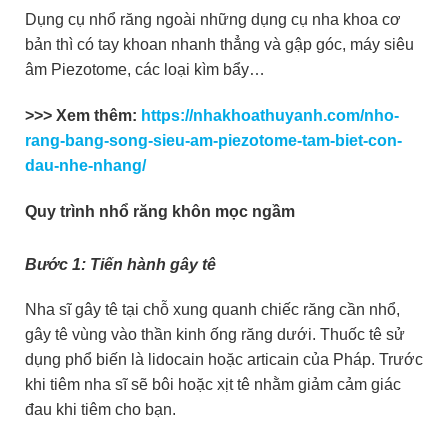
Dụng cụ nhổ răng ngoài những dụng cụ nha khoa cơ
bản thì có tay khoan nhanh thẳng và gập góc, máy siêu
âm Piezotome, các loại kìm bẩy…
>>> Xem thêm:
https://nhakhoathuyanh.com/nho-
rang-bang-song-sieu-am-piezotome-tam-biet-con-
dau-nhe-nhang/
Quy trình nhổ răng khôn mọc ngầm
Bước 1: Tiến hành gây tê
Nha sĩ gây tê tại chỗ xung quanh chiếc răng cần nhổ,
gây tê vùng vào thần kinh ống răng dưới. Thuốc tê sử
dụng phổ biến là lidocain hoặc articain của Pháp. Trước
khi tiêm nha sĩ sẽ bôi hoặc xịt tê nhằm giảm cảm giác
đau khi tiêm cho bạn.