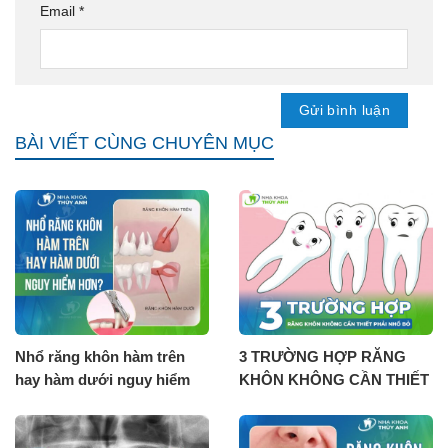
Email
*
BÀI VIẾT CÙNG CHUYÊN MỤC
Nhổ răng khôn hàm trên
3 TRƯỜNG HỢP RĂNG
hay hàm dưới nguy hiểm
KHÔN KHÔNG CẦN THIẾT
hơn?
PHẢI NHỔ BỎ