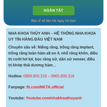
Bác sĩ sẽ liên hệ ngay tới bạn
NHA KHOA THÙY ANH – HỆ THỐNG NHA KHOA
UY TÍN HÀNG ĐẦU VIỆT NAM
‍‍Chuyên sâu về: Niềng răng, trồng răng implant,
trồng răng toàn hàm all on 4, nhổ răng khôn, điều
trị cười hở lợi, bọc răng sứ, dán sứ veneer, điều
trị khớp thái dương hàm…
Hotline:
0869.800.318 – 0965.800.318
Fanpage:
fb.com/
NKTA.official
Youtube:
Youtube.com/nhakhoathuyanh