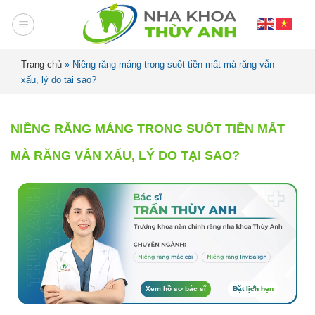
Trang chủ
»
Niềng răng máng trong suốt tiền mất mà răng vẫn
xấu, lý do tại sao?
NIỀNG RĂNG MÁNG TRONG SUỐT TIỀN MẤT
MÀ RĂNG VẪN XẤU, LÝ DO TẠI SAO?
Xem hồ sơ bác sĩ
Đặt lịch hẹn