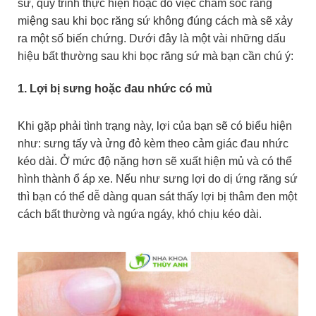
sứ, quy trình thực hiện hoặc do việc chăm sóc răng
miệng sau khi bọc răng sứ không đúng cách mà sẽ xảy
ra một số biến chứng. Dưới đây là một vài những dấu
hiệu bất thường sau khi bọc răng sứ mà bạn cần chú ý:
1. Lợi bị sưng hoặc đau nhức có mủ
Khi gặp phải tình trạng này, lợi của bạn sẽ có biểu hiện
như: sưng tấy và ửng đỏ kèm theo cảm giác đau nhức
kéo dài. Ở mức độ nặng hơn sẽ xuất hiện mủ và có thể
hình thành ổ áp xe. Nếu như sưng lợi do dị ứng răng sứ
thì bạn có thể dễ dàng quan sát thấy lợi bị thâm đen một
cách bất thường và ngứa ngáy, khó chịu kéo dài.