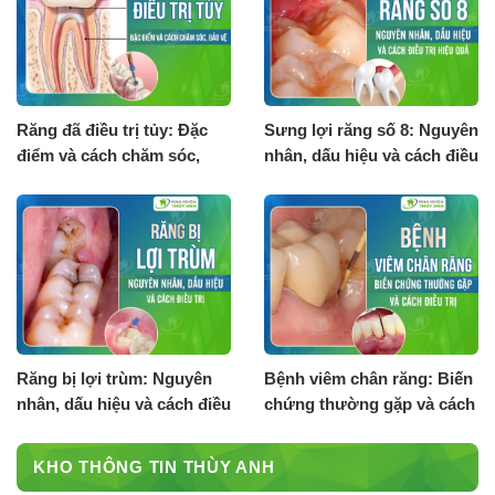
Răng đã điều trị tủy: Đặc
Sưng lợi răng số 8: Nguyên
điểm và cách chăm sóc,
nhân, dấu hiệu và cách điều
bảo vệ
trị hiệu quả
Răng bị lợi trùm: Nguyên
Bệnh viêm chân răng: Biến
nhân, dấu hiệu và cách điều
chứng thường gặp và cách
trị
điều trị
KHO THÔNG TIN THÙY ANH