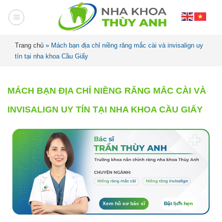
Trang chủ
»
Mách bạn địa chỉ niềng răng mắc cài và invisalign uy
tín tại nha khoa Cầu Giấy
MÁCH BẠN ĐỊA CHỈ NIỀNG RĂNG MẮC CÀI VÀ
INVISALIGN UY TÍN TẠI NHA KHOA CẦU GIẤY
Xem hồ sơ bác sĩ
Đặt lịch hẹn