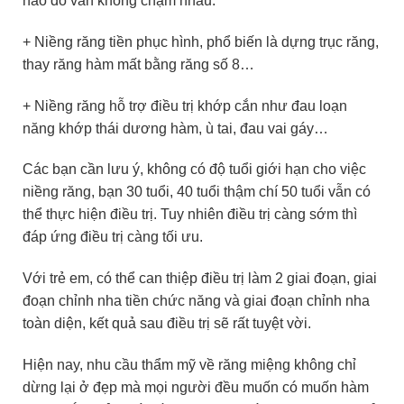
nào đó vẫn không chạm nhau.
+ Niềng răng tiền phục hình, phổ biến là dựng trục răng,
thay răng hàm mất bằng răng số 8…
+ Niềng răng hỗ trợ điều trị khớp cắn như đau loạn
năng khớp thái dương hàm, ù tai, đau vai gáy…
Các bạn cần lưu ý, không có độ tuổi giới hạn cho việc
niềng răng, bạn 30 tuổi, 40 tuổi thậm chí 50 tuổi vẫn có
thể thực hiện điều trị. Tuy nhiên điều trị càng sớm thì
đáp ứng điều trị càng tối ưu.
Với trẻ em, có thể can thiệp điều trị làm 2 giai đoạn, giai
đoạn chỉnh nha tiền chức năng và giai đoạn chỉnh nha
toàn diện, kết quả sau điều trị sẽ rất tuyệt vời.
Hiện nay, nhu cầu thẩm mỹ về răng miệng không chỉ
dừng lại ở đẹp mà mọi người đều muốn có muốn hàm