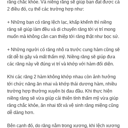
răng chắc khỏe. Và niềng răng sẽ giúp bạn đạt được cả
2 điều đó, cụ thể các trường hợp như:
+ Những bạn có răng lệch lạc, khấp khểnh thì niềng
răng sẽ giúp làm đều và di chuyển răng tới vị trí mong
muốn mà không cần can thiệp tới răng thật như bọc sứ.
+ Những người có răng nhô ra trước cung hàm cũng sẽ
rất dễ bị gãy và mất thẩm mỹ. Niềng răng sẽ giúp đưa
các răng này về đúng vị trí và khớp với hàm đối diện.
Khi các răng 2 hàm không khớp nhau còn ảnh hưởng
tới chức năng ăn nhai và khớp thái dương hàm, nhiều
trường hợp thường xuyên bị đau đầu. Khi thực hiện
niềng răng sẽ vừa giúp cải thiện tính thẩm mỹ vừa giúp
răng chắc khỏe, ăn nhai tốt và vệ sinh răng miệng cũng
dễ dàng hơn.
Bên cạnh đó, do răng nằm trong xương, khi lệch xương