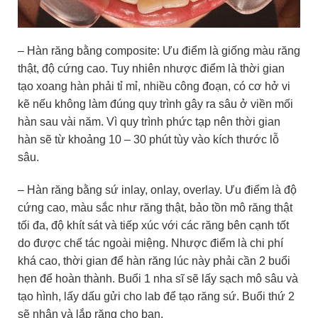
– Hàn răng bằng composite: Ưu điểm là giống màu răng
thật, độ cứng cao. Tuy nhiên nhược điểm là thời gian
tạo xoang hàn phải tỉ mỉ, nhiều công đoạn, có cơ hở vi
kẽ nếu không làm đúng quy trình gây ra sâu ở viền mối
hàn sau vài năm. Vì quy trình phức tạp nên thời gian
hàn sẽ từ khoảng 10 – 30 phút tùy vào kích thước lỗ
sâu.
– Hàn răng bằng sứ inlay, onlay, overlay. Ưu điểm là độ
cứng cao, màu sắc như răng thật, bảo tồn mô răng thật
tối đa, độ khít sát và tiếp xúc với các răng bên cạnh tốt
do được chế tác ngoài miệng. Nhược điểm là chi phí
khá cao, thời gian để hàn răng lúc này phải cần 2 buổi
hẹn để hoàn thành. Buổi 1 nha sĩ sẽ lấy sạch mô sâu và
tạo hình, lấy dấu gửi cho lab để tạo răng sứ. Buổi thứ 2
sẽ nhận và lắp răng cho bạn.