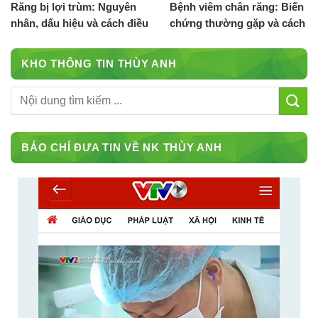
Răng bị lợi trùm: Nguyên
Bệnh viêm chân răng: Biến
nhân, dấu hiệu và cách điều
chứng thường gặp và cách
trị
điều trị
KHO THÔNG TIN THÙY ANH
BÁO CHÍ ĐƯA TIN VỀ NK THÙY ANH