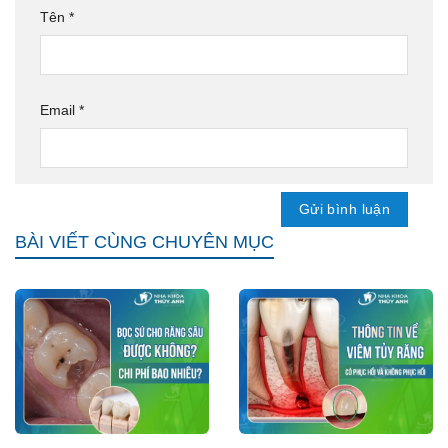
Tên
*
Email
*
BÀI VIẾT CÙNG CHUYÊN MỤC