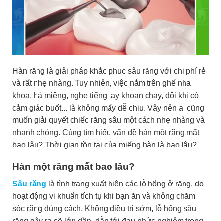
Hàn răng là giải pháp khắc phục sâu răng với chi phí rẻ
và rất nhẹ nhàng. Tuy nhiên, việc nằm trên ghế nha
khoa, há miệng, nghe tiếng tay khoan chạy, đôi khi có
cảm giác buốt,.. là không mấy dễ chịu. Vậy nên ai cũng
muốn giải quyết chiếc răng sâu một cách nhẹ nhàng và
nhanh chóng. Cùng tìm hiểu vấn đề hàn một răng mất
bao lâu? Thời gian tồn tại của miếng hàn là bao lâu?
Hàn một răng mất bao lâu?
Sâu răng
là tình trạng xuất hiện các lỗ hổng ở răng, do
hoạt động vi khuẩn tích tụ khi bạn ăn và không chăm
sóc răng đúng cách. Không điều trị sớm, lỗ hổng sâu
răng gây ra sẽ lớn dần, dẫn tới đau nhức nghiêm trọng,