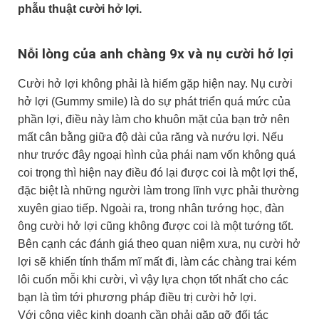
phẫu thuật cười hở lợi.
Nỗi lòng của anh chàng 9x và nụ cười hở lợi
Cười hở lợi không phải là hiếm gặp hiện nay. Nụ cười
hở lợi (Gummy smile) là do sự phát triển quá mức của
phần lợi, điều này làm cho khuôn mặt của bạn trở nên
mất cân bằng giữa độ dài của răng và nướu lợi. Nếu
như trước đây ngoại hình của phái nam vốn không quá
coi trọng thì hiện nay điều đó lại được coi là một lợi thế,
đặc biệt là những người làm trong lĩnh vực phải thường
xuyên giao tiếp. Ngoài ra, trong nhân tướng học, đàn
ông cười hở lợi cũng không được coi là một tướng tốt.
Bên cạnh các đánh giá theo quan niệm xưa, nụ cười hở
lợi sẽ khiến tính thẩm mĩ mất đi, làm các chàng trai kém
lôi cuốn mỗi khi cười, vì vậy lựa chọn tốt nhất cho các
bạn là tìm tới phương pháp điều trị cười hở lợi.
Với công việc kinh doanh cần phải gặp gỡ đối tác