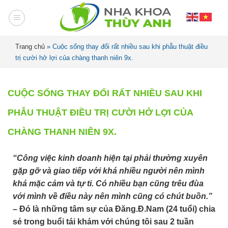
Trang chủ
»
Cuộc sống thay đổi rất nhiều sau khi phẫu thuật điều
trị cười hở lợi của chàng thanh niên 9x.
CUỘC SỐNG THAY ĐỔI RẤT NHIỀU SAU KHI
PHẪU THUẬT ĐIỀU TRỊ CƯỜI HỞ LỢI CỦA
CHÀNG THANH NIÊN 9X.
“Công việc kinh doanh hiện tại phải thường xuyên
gặp gỡ và giao tiếp với khá nhiều người nên mình
khá mặc cảm và tự ti. Có nhiều bạn cũng trêu đùa
với mình về điều này nên mình cũng có chút buồn.”
– Đó là những tâm sự của Đăng.Đ.Nam (24 tuổi) chia
sẻ trong buổi tái khám với chúng tôi sau 2 tuần