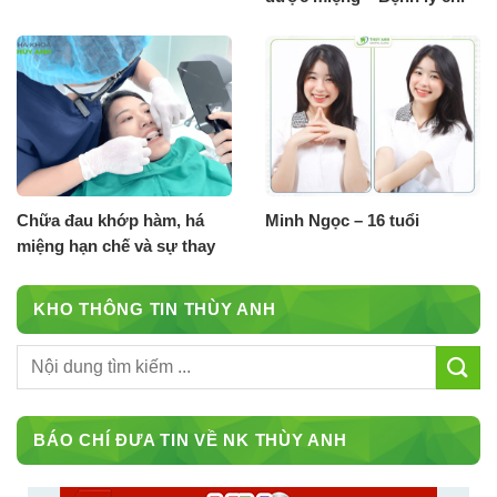
có Nha Khoa Thuỳ Anh
chữa khỏi
Chữa đau khớp hàm, há
Minh Ngọc – 16 tuổi
miệng hạn chế và sự thay
đổi chỉ sau 1 tháng điều trị
tại nha khoa Thuỳ Anh
KHO THÔNG TIN THÙY ANH
BÁO CHÍ ĐƯA TIN VỀ NK THÙY ANH