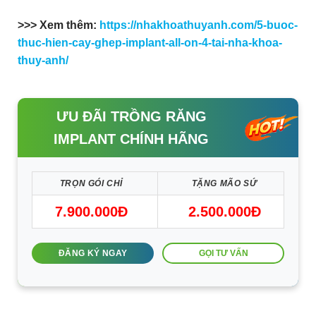
>>> Xem thêm:
https://nhakhoathuyanh.com/5-buoc-
thuc-hien-cay-ghep-implant-all-on-4-tai-nha-khoa-
thuy-anh/
ƯU ĐÃI TRỒNG RĂNG
IMPLANT CHÍNH HÃNG
TRỌN GÓI CHỈ
TẶNG MÃO SỨ
7.900.000Đ
2.500.000Đ
GỌI TƯ VẤN
ĐĂNG KÝ NGAY