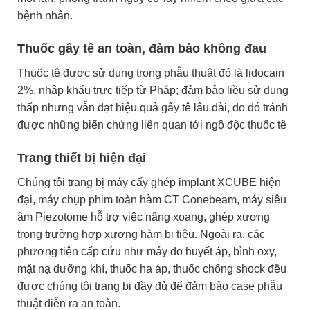
bệnh nhân.
Thuốc gây tê an toàn, đảm bảo không đau
Thuốc tê được sử dụng trong phẫu thuật đó là lidocain
2%, nhập khẩu trực tiếp từ Pháp; đảm bảo liều sử dụng
thấp nhưng vẫn đạt hiệu quả gây tê lâu dài, do đó tránh
được những biến chứng liên quan tới ngộ độc thuốc tê
Trang thiết bị hiện đại
Chúng tôi trang bị máy cấy ghép implant XCUBE hiện
đại, máy chụp phim toàn hàm CT Conebeam, máy siêu
âm Piezotome hỗ trợ việc nâng xoang, ghép xương
trong trường hợp xương hàm bị tiêu. Ngoài ra, các
phương tiện cấp cứu như máy đo huyết áp, bình oxy,
mặt nạ dưỡng khí, thuốc hạ áp, thuốc chống shock đều
được chúng tôi trang bị đầy đủ để đảm bảo case phẫu
thuật diễn ra an toàn.