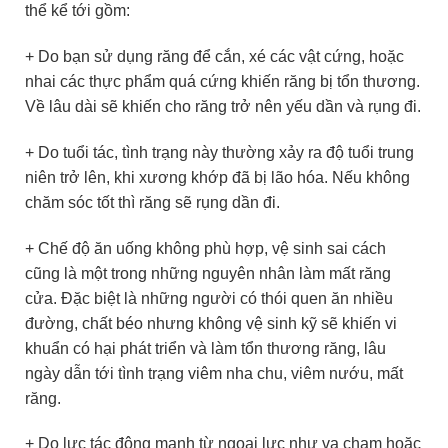
thể kể tới gồm:
+ Do bạn sử dụng răng để cắn, xé các vật cứng, hoặc
nhai các thực phẩm quá cứng khiến răng bị tổn thương.
Về lâu dài sẽ khiến cho răng trở nên yếu dần và rụng đi.
+ Do tuổi tác, tình trạng này thường xảy ra độ tuổi trung
niên trở lên, khi xương khớp đã bị lão hóa. Nếu không
chăm sóc tốt thì răng sẽ rụng dần đi.
+ Chế độ ăn uống không phù hợp, vệ sinh sai cách
cũng là một trong những nguyên nhân làm mất răng
cửa. Đặc biệt là những người có thói quen ăn nhiều
đường, chất béo nhưng không vệ sinh kỹ sẽ khiến vi
khuẩn có hại phát triển và làm tổn thương răng, lâu
ngày dẫn tới tình trạng viêm nha chu, viêm nướu, mất
răng.
+ Do lực tác động mạnh từ ngoại lực như va chạm hoặc