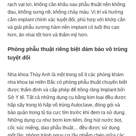
rạch vạt lợi, không cần khâu sau phẫu thuật nên không
đau, không sưng nề, không chảy máu. Vị trí và hướng
cắm implant chính xác tuyệt đối, phù hợp với khớp cắn
và giải phẫu xương hàm nên implant có tuổi thọ cao
hơn, ăn nhai tốt hơn và thẩm mỹ hơn.
Phòng phẫu thuật riêng biệt đảm bảo vô trùng
tuyệt đối
Nha khoa Thùy Anh là một trong số ít các phòng khám
nha khoa tại miền Bắc có phòng phẫu thuật chuyên biệt
được thẩm định và cấp phép để trồng răng Implant bởi
Sở Y tế. Tất cả những dụng cụ bằng kim loại đều được
hấp sấy trong lò hấp vô trùng Autoclave, đóng gói và
bảo quản trong tủ tia cực tím trước khi đem ra sử dụng.
Những dụng cụ như bơm kim tiêm, ống hút nước bọt,
cốc súc miệng, dao phẫu thuật… đều được sử dụng
một lần, phòng tránh nguy cơ lây nhiễm chéo giữa các