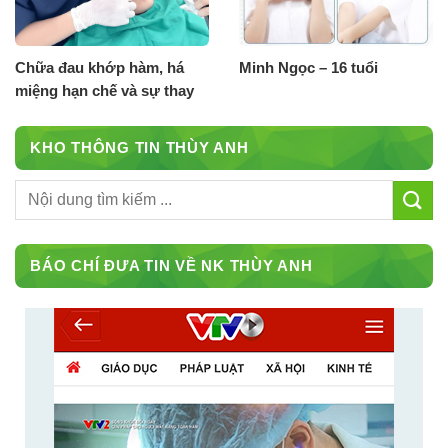
Chữa đau khớp hàm, há
Minh Ngọc – 16 tuổi
miệng hạn chế và sự thay
đổi chỉ sau 1 tháng điều trị
tại nha khoa Thuỳ Anh
KHO THÔNG TIN THÙY ANH
BÁO CHÍ ĐƯA TIN VỀ NK THÙY ANH