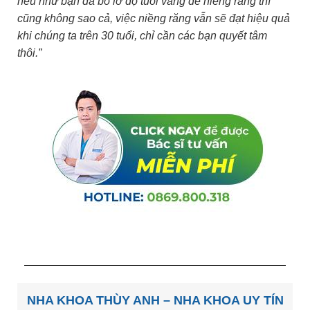
nếu như bạn đã bỏ lỡ độ tuổi vàng để niềng răng thì
cũng không sao cả, việc niềng răng vẫn sẽ đạt hiệu quả
khi chúng ta trên 30 tuổi, chỉ cần các bạn quyết tâm
thôi.”
NHA KHOA THÙY ANH – NHA KHOA UY TÍN