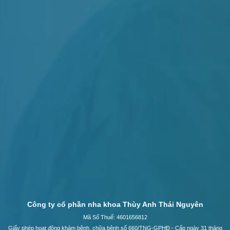
Công ty cổ phần nha khoa Thùy Anh Thái Nguyên
Mã Số Thuế: 4601656812
Giấy phép hoạt động khám bệnh, chữa bệnh số 660/TNG-GPHĐ - Cấp ngày 31 tháng