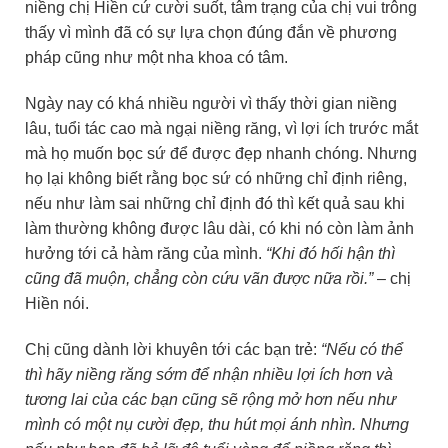
niềng chị Hiền cứ cười suốt, tâm trạng của chị vui trông
thấy vì mình đã có sự lựa chọn đúng đắn về phương
pháp cũng như một nha khoa có tâm.
Ngày nay có khá nhiều người vì thấy thời gian niềng
lâu, tuổi tác cao mà ngại niềng răng, vì lợi ích trước mắt
mà họ muốn bọc sứ để được đẹp nhanh chóng. Nhưng
họ lại không biết rằng bọc sứ có những chỉ định riêng,
nếu như làm sai những chỉ định đó thì kết quả sau khi
làm thường không được lâu dài, có khi nó còn làm ảnh
hưởng tới cả hàm răng của mình.
“Khi đó hối hận thì
cũng đã muộn, chẳng còn cứu vãn được nữa rồi.”
– chị
Hiền nói.
Chị cũng dành lời khuyên tới các bạn trẻ:
“Nếu có thể
thì hãy niềng răng sớm để nhận nhiều lợi ích hơn và
tương lai của các bạn cũng sẽ rộng mở hơn nếu như
mình có một nụ cười đẹp, thu hút mọi ánh nhìn. Nhưng