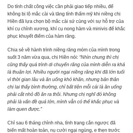
Do tính chất công việc cần phải giao tiếp nhiều, để
không bị lộ mắc cài và tăng tính thẩm mỹ khi niềng chị
Hiền đã lựa chọn bộ mắc cài sứ cùng với sự hỗ trợ của
khí cụ chỉnh xương, khí cụ nong hàm và minivis để khắc
phục khuyết điểm của hàm răng.
Chia sẻ về hành trình niềng răng móm của mình trong
suốt 3 năm vừa qua, chị Hiền nói:
“Nhìn chung thì chị
cũng thấy quá trình di chuyển răng của mình diễn ra khá
là thuận lợi. Nhiều người ngại niềng răng khi đã lớn tuổi
vì thời gian lâu và ăn uống khó khăn, nhưng bản thân
chị lại thấy bình thường, chỉ bất tiện mỗi cái là ăn uống
phải cắt nhỏ đồ ăn ra thôi. Nhưng chị nghĩ đó không
phải là vấn đề quá lớn, mình vẫn có thể khắc phục và
làm quen được.”
Chỉ sau 6 tháng chỉnh nha, tình trạng cắn ngược đã
biến mất hoàn toàn, nụ cười ngại ngùng, e thẹn trước