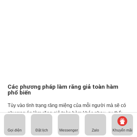
Các phương pháp làm răng giả toàn hàm
phổ biến
Tùy vào tình trạng răng miệng của mỗi người mà sẽ có
phương án làm răng giả toàn hàm khác nhau, cụ thể:
1. Làm răng sứ thẩm mỹ
Gọi điện
Messenger
Zalo
Khuyến mãi
Đặt lịch