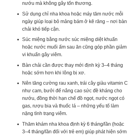
nướu mà không gây tổn thương.
Sử dụng chỉ nha khoa hoặc máy tăm nước mỗi
ngày giúp loại bỏ mảng bám ở kẽ răng – nơi bàn
chải khó tiếp cận.
Súc miệng bằng nước súc miệng diệt khuẩn
hoặc nước muối ấm sau ăn cũng góp phần giảm
vi khuẩn gây viêm.
Bàn chải cần được thay mới định kỳ 3–4 tháng
hoặc sớm hơn khi lông bị xơ.
Nên tăng cường rau xanh, trái cây giàu vitamin C
như cam, bưởi để nâng cao sức đề kháng cho
nướu, đồng thời hạn chế đồ ngọt, nước ngọt có
gas, rượu bia và thuốc lá – những yếu tố làm
nặng tình trạng viêm.
Thăm khám nha khoa định kỳ 6 tháng/lần (hoặc
3–4 tháng/lần đối với trẻ em) giúp phát hiện sớm