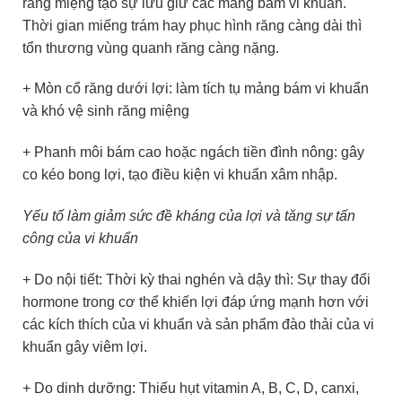
răng miệng tạo sự lưu giữ các mảng bám vi khuẩn.
Thời gian miếng trám hay phục hình răng càng dài thì
tổn thương vùng quanh răng càng nặng.
+ Mòn cổ răng dưới lợi: làm tích tụ mảng bám vi khuẩn
và khó vệ sinh răng miệng
+ Phanh môi bám cao hoặc ngách tiền đình nông: gây
co kéo bong lợi, tạo điều kiện vi khuẩn xâm nhập.
Yếu tố làm giảm sức đề kháng của lợi và tăng sự tấn
công của vi khuẩn
+ Do nội tiết: Thời kỳ thai nghén và dậy thì: Sự thay đổi
hormone trong cơ thể khiến lợi đáp ứng mạnh hơn với
các kích thích của vi khuẩn và sản phẩm đào thải của vi
khuẩn gây viêm lợi.
+ Do dinh dưỡng: Thiếu hụt vitamin A, B, C, D, canxi,