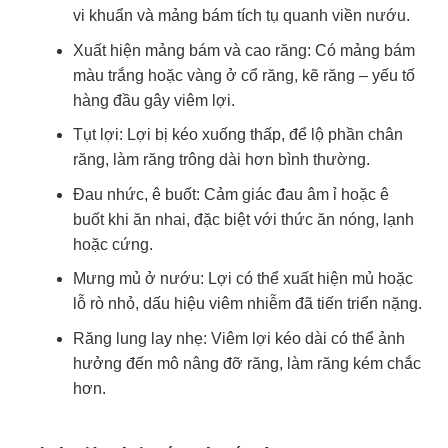
vi khuẩn và mảng bám tích tụ quanh viền nướu.
Xuất hiện mảng bám và cao răng: Có mảng bám
màu trắng hoặc vàng ở cổ răng, kẽ răng – yếu tố
hàng đầu gây viêm lợi.
Tụt lợi: Lợi bị kéo xuống thấp, để lộ phần chân
răng, làm răng trông dài hơn bình thường.
Đau nhức, ê buốt: Cảm giác đau âm ỉ hoặc ê
buốt khi ăn nhai, đặc biệt với thức ăn nóng, lạnh
hoặc cứng.
Mưng mủ ở nướu: Lợi có thể xuất hiện mủ hoặc
lỗ rò nhỏ, dấu hiệu viêm nhiễm đã tiến triển nặng.
Răng lung lay nhẹ: Viêm lợi kéo dài có thể ảnh
hưởng đến mô nâng đỡ răng, làm răng kém chắc
hơn.