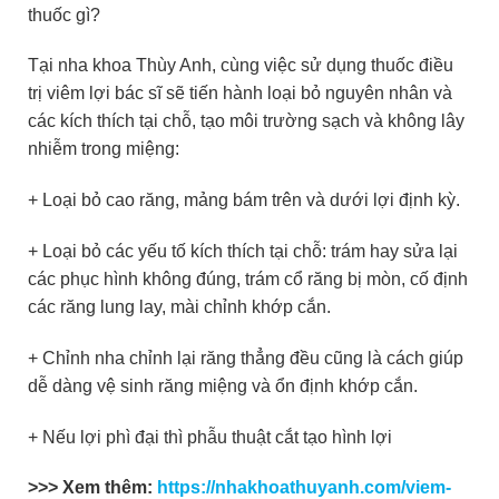
thuốc gì?
Tại nha khoa Thùy Anh, cùng việc sử dụng thuốc điều
trị viêm lợi bác sĩ sẽ tiến hành loại bỏ nguyên nhân và
các kích thích tại chỗ, tạo môi trường sạch và không lây
nhiễm trong miệng:
+ Loại bỏ cao răng, mảng bám trên và dưới lợi định kỳ.
+ Loại bỏ các yếu tố kích thích tại chỗ: trám hay sửa lại
các phục hình không đúng, trám cổ răng bị mòn, cố định
các răng lung lay, mài chỉnh khớp cắn.
+ Chỉnh nha chỉnh lại răng thẳng đều cũng là cách giúp
dễ dàng vệ sinh răng miệng và ổn định khớp cắn.
+ Nếu lợi phì đại thì phẫu thuật cắt tạo hình lợi
>>> Xem thêm:
https://nhakhoathuyanh.com/viem-