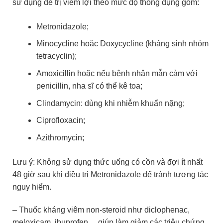
sử dụng để trị viêm lợi theo mức độ thông dụng gồm:
Metronidazole;
Minocycline hoặc Doxycycline (kháng sinh nhóm
tetracyclin);
Amoxicillin hoặc nếu bệnh nhân mẫn cảm với
penicillin, nha sĩ có thể kê toa;
Clindamycin: dùng khi nhiễm khuẩn nặng;
Ciprofloxacin;
Azithromycin;
Lưu ý: Không sử dụng thức uống có cồn và đợi ít nhất
48 giờ sau khi điều trị Metronidazole để tránh tương tác
nguy hiểm.
– Thuốc kháng viêm non-steroid như diclophenac,
meloxicam, ibuprofen… giúp làm giảm các triệu chứng