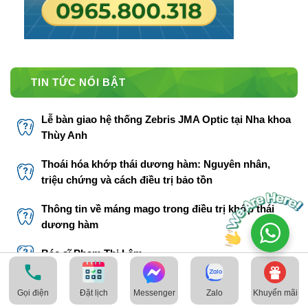
TIN TỨC NỔI BẬT
Lễ bàn giao hệ thống Zebris JMA Optic tại Nha khoa
Thùy Anh
Thoái hóa khớp thái dương hàm: Nguyên nhân,
triệu chứng và cách điều trị bảo tồn
Thông tin về máng mago trong điều trị khớp thái
dương hàm
Bác sĩ Phạm Thị Lâm
THÔNG TIN LIÊN HỆ
Gọi điện
Messenger
Zalo
Khuyến mãi
Đặt lịch