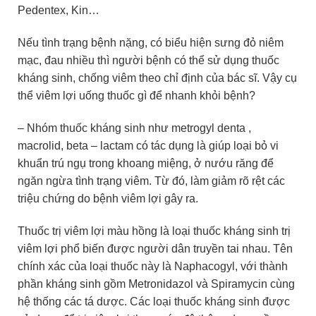
Pedentex, Kin…
Nếu tình trạng bệnh nặng, có biểu hiện sưng đỏ niêm
mạc, đau nhiều thì người bệnh có thể sử dụng thuốc
kháng sinh, chống viêm theo chỉ định của bác sĩ. Vậy cụ
thể viêm lợi uống thuốc gì để nhanh khỏi bệnh?
– Nhóm thuốc kháng sinh như
metrogyl denta
,
macrolid, beta – lactam có tác dụng là giúp loại bỏ vi
khuẩn trú ngụ trong khoang miệng, ở nướu răng để
ngăn ngừa tình trạng viêm. Từ đó, làm giảm rõ rệt các
triệu chứng do bệnh viêm lợi gây ra.
Thuốc trị viêm lợi màu hồng là loại thuốc kháng sinh trị
viêm lợi phổ biến được người dân truyền tai nhau. Tên
chính xác của loại thuốc này là
Naphacogyl, với thành
phần kháng sinh gồm
Metronidazol và
Spiramycin cùng
hệ thống các tá dược. Các loại thuốc kháng sinh được