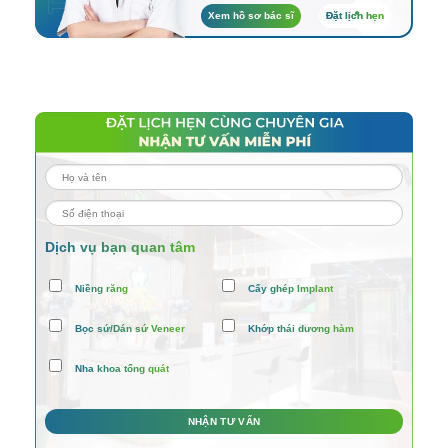
Xem hồ sơ bác sĩ
Đặt lịch hẹn
Dịch vụ bạn quan tâm
Niềng răng
Cấy ghép Implant
Bọc sứ/Dán sứ Veneer
Khớp thái dương hàm
Nha khoa tổng quát