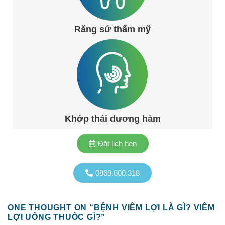
Răng sứ thẩm mỹ
Khớp thái dương hàm
Đặt lịch hẹn
0869.800.318
ONE THOUGHT ON “
BỆNH VIÊM LỢI LÀ GÌ? VIÊM
LỢI UỐNG THUỐC GÌ?
”