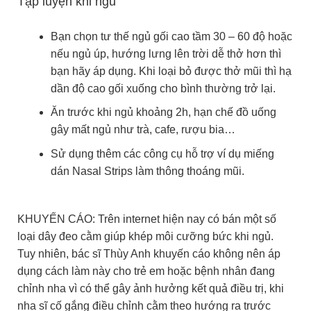
Tập luyện khi ngủ
Bạn chọn tư thế ngủ gối cao tầm 30 – 60 độ hoặc
nếu ngủ úp, hướng lưng lên trời dễ thở hơn thì
bạn hãy áp dụng. Khi loại bỏ được thở mũi thì hạ
dần độ cao gối xuống cho bình thường trở lại.
Ăn trước khi ngủ khoảng 2h, hạn chế đồ uống
gây mất ngủ như trà, cafe, rượu bia…
Sử dụng thêm các công cụ hỗ trợ ví dụ miếng
dán Nasal Strips làm thông thoáng mũi.
KHUYẾN CÁO: Trên internet hiện nay có bán một số
loại dây đeo cằm giúp khép môi cưỡng bức khi ngủ.
Tuy nhiên, bác sĩ Thùy Anh khuyến cáo không nên áp
dụng cách làm này cho trẻ em hoặc bệnh nhân đang
chỉnh nha vì có thể gây ảnh hưởng kết quả điều trị, khi
nha sĩ cố gắng điều chỉnh cằm theo hướng ra trước