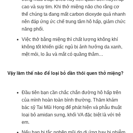
cao và suy tim. Khi thở miệng não cho rằng cơ
thể chúng ta đang mất carbon dioxyde quá nhanh
nên đáp ứng ức chế trung tâm hô hấp, giảm chức
năng phổi.
Việc thở bằng miệng thì chất lượng không khí
không tốt khiến giấc ngủ bị ảnh hưởng da xanh,
mệt mỏi, lo âu và mắt có quầng thâm…
Vậy làm thế nào để loại bỏ dần thói quen thở miệng?
Đầu tiên bạn cần chắc chắn đường hô hấp trên
của mình hoàn toàn bình thường. Thăm khám
bác sỹ Tai Mũi Họng để phát hiện và phẫu thuật
loại bỏ amidan sưng, khối VA đặc biệt là với trẻ
em.
Nếu bạn bị tắc nghẽn mũi do dị ứng hay bị nhiễm