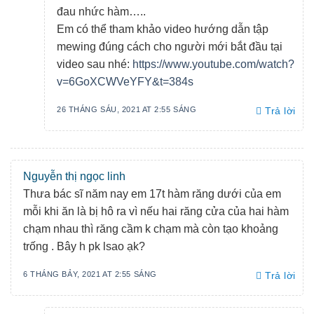
đau nhức hàm…..
Em có thể tham khảo video hướng dẫn tập
mewing đúng cách cho người mới bắt đầu tại
video sau nhé:
https://www.youtube.com/watch?
v=6GoXCWVeYFY&t=384s
26 THÁNG SÁU, 2021 AT 2:55 SÁNG
Trả lời
Nguyễn thị ngọc linh
Thưa bác sĩ năm nay em 17t hàm răng dưới của em
mỗi khi ăn là bị hô ra vì nếu hai răng cửa của hai hàm
chạm nhau thì răng cầm k chạm mà còn tạo khoảng
trống . Bây h pk lsao ạk?
6 THÁNG BẢY, 2021 AT 2:55 SÁNG
Trả lời