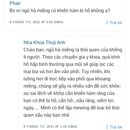
Phan
Bs ơi ngủ há miệng có khiến hàm bị hô không ạ?
8 THÁNG TƯ, 2021 AT 5:04 SÁNG
Trả lời
Nha Khoa Thuỳ Anh
Chào bạn, ngủ há miệng là thói quen của không
ít người. Theo các chuyên gia y khoa, quá trình
hô hấp bình thường qua mũi sẽ giúp lọc các
loại bụi và hơi ẩm vào phổi. Tuy nhiên, khi
luồng hơi đi trực tiếp vào phổi qua khoang
miệng, chúng sẽ gây ra nhiều vấn đề sức khỏe:
sự sai lệch về khớp cắn khiến hàm răng của
bạn có thể bị hô, cắn hở..,sâu răng, viêm lợi,
ngáy…. Mình có thể tập mewing để loại bỏ thói
quen xấu này bạn nhé
9 THÁNG TƯ, 2021 AT 1:49 SÁNG
Trả lời