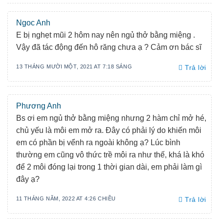
Ngoc Anh
E bị nghẹt mũi 2 hôm nay nên ngủ thở bằng miệng .
Vậy đã tác động đến hô răng chưa ạ ? Cảm ơn bác sĩ
13 THÁNG MƯỜI MỘT, 2021 AT 7:18 SÁNG
Trả lời
Phương Anh
Bs ơi em ngủ thở bằng miệng nhưng 2 hàm chỉ mở hé,
chủ yếu là môi em mở ra. Đây có phải lý do khiến môi
em có phần bị vểnh ra ngoài không ạ? Lúc bình
thường em cũng vô thức trề môi ra như thế, khá là khó
để 2 môi đóng lại trong 1 thời gian dài, em phải làm gì
đây ạ?
11 THÁNG NĂM, 2022 AT 4:26 CHIỀU
Trả lời