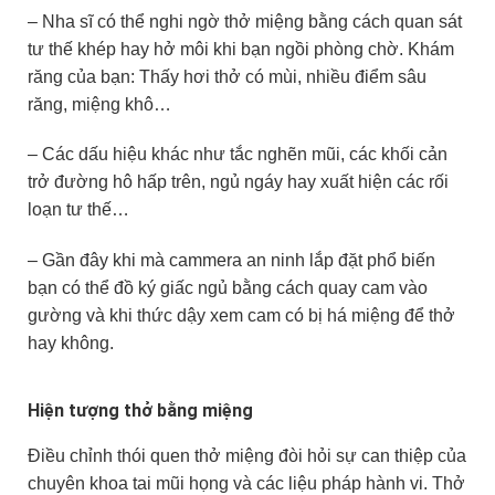
– Nha sĩ có thể nghi ngờ thở miệng bằng cách quan sát
tư thế khép hay hở môi khi bạn ngồi phòng chờ. Khám
răng của bạn: Thấy hơi thở có mùi, nhiều điểm sâu
răng, miệng khô…
– Các dấu hiệu khác như tắc nghẽn mũi, các khối cản
trở đường hô hấp trên, ngủ ngáy hay xuất hiện các rối
loạn tư thế…
– Gần đây khi mà cammera an ninh lắp đặt phổ biến
bạn có thể đồ ký giấc ngủ bằng cách quay cam vào
gường và khi thức dậy xem cam có bị há miệng để thở
hay không.
Hiện tượng thở bằng miệng
Điều chỉnh thói quen thở miệng đòi hỏi sự can thiệp của
chuyên khoa tai mũi họng và các liệu pháp hành vi. Thở