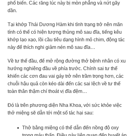
phổ biến. Các răng lúc này bị mòn phẳng và nứt gãy
dần.
Tại khớp Thái Dương Hàm khi tình trạng trở nên mãn
tính có thể có hiện tượng thủng mô sau đĩa, tiếng kêu
khớp lạo xạo, lồi cầu tiêu dạng hình mỏ chim, động tác
này để thích nghi giảm nén mô sau đĩa…
Về tư thế đầu, để mở rộng đường thở bệnh nhân có xu
hướng nghiêng đầu về phía trước. Chính sai tư thế
khiến các cơn đau vai gáy trở nên trầm trọng hơn, các
chuỗi hậu quả còn kéo dài đến các sai lệch về tư thế
toàn thân thậm chí thoát vị đĩa đệm…
Đó là trên phương diện Nha Khoa, với sức khỏe việc
thở miệng sẽ dẫn tới một số tác hại sau:
Thở bằng miệng có thể dẫn đến nồng độ oxy
trong máu thấp. Điều này liên quan đến huyết áp