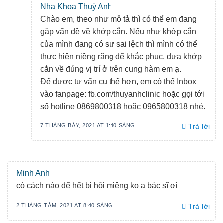
Nha Khoa Thuỳ Anh
Chào em, theo như mô tả thì có thể em đang
gặp vấn đề về khớp cắn. Nếu như khớp cắn
của mình đang có sự sai lệch thì mình có thể
thực hiện niềng răng để khắc phục, đưa khớp
cắn về đúng vị trí ở trên cung hàm em ạ.
Để được tư vấn cụ thể hơn, em có thể Inbox
vào fanpage: fb.com/thuyanhclinic hoặc gọi tới
số hotline 0869800318 hoặc 0965800318 nhé.
7 THÁNG BẢY, 2021 AT 1:40 SÁNG
Trả lời
Minh Anh
có cách nào để hết bị hôi miệng ko ạ bác sĩ ơi
2 THÁNG TÁM, 2021 AT 8:40 SÁNG
Trả lời