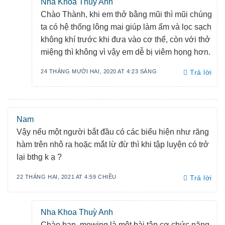
Nha Khoa Thùy Anh
Chào Thành, khi em thở bằng mũi thì mũi chúng
ta có hệ thống lông mai giúp làm ấm và lọc sạch
không khí trước khi đưa vào cơ thể, còn với thở
miệng thì không vì vậy em dễ bị viêm họng hơn.
24 THÁNG MƯỜI HAI, 2020 AT 4:23 SÁNG
Trả lời
Nam
Vậy nếu một người bắt đầu có các biểu hiện như răng
hàm trên nhô ra hoặc mắt lừ đừ thì khi tập luyện có trở
lại bthg k ạ ?
22 THÁNG HAI, 2021 AT 4:59 CHIỀU
Trả lời
Nha Khoa Thuỳ Anh
Chào bạn, mewing là một bài tập cơ chức năng