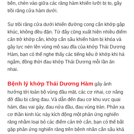
bên, chèn vào giữa các răng hàm khiến lưỡi bị to, gây
trồi răng cửa hàm dưới.
Sự trồi răng cửa dưới khiến đường cong cắn khớp gập
khúc, không đều đặn. Từ đây cũng xuất hiện nhiều điểm
cản trở khớp cắn, khớp cắn sâu khiến hàm bị khóa và
gây lực nén lên vùng mô sau đĩa của khớp Thái Dương
Hàm, bạn có thể nghe thấy các tiếng kêu ở khớp khi há
ngậm, đồng thời đau khớp Thái Dương mỗi lần ăn
nhai.
Bệnh lý khớp Thái Dương Hàm
gây ảnh
hưởng tới toàn bộ vùng đầu mặt, các cơ nhai, cơ nâng
đỡ đầu bị căng đau. Và dẫn đến đau cơ khu vực quai
hàm, đau vai gáy, đau nửa đầu, đau vùng trán. Phản xạ
cơ thần kinh lúc này kích động một phản ứng nghiến
răng nhằm loại bỏ các điểm cản trở cắn, bạn có thể bắt
gặp phản ứng nghiến răng trên bệnh nhân cắn sâu khá