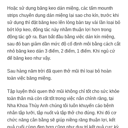
Hoặc sử dụng băng keo dán miệng, các tấm mounth
strips chuyên dụng dán miệng lại sao cho kín, trước khi
sử dụng thì đặt băng keo lên lòng bàn tay vài lần loại bỏ
bớt lớp keo, động tác này nhằm thuận lợi hơn trong
động tác gỡ ra. Bạn bắt đầu bằng việc dán kín miệng,
sau đó bạn giảm dần mức độ cố định môi bằng cách cắt
nhỏ băng keo dán 3 điểm, 2 điểm, 1 điểm. Khi ngủ cứ
để băng keo như vậy.
Sau hàng năm trời đã quen thở mũi thì loại bỏ hoàn
toàn việc băng miệng.
Tập luyện thói quen thở mũi không chỉ tốt cho sức khỏe
toàn thân mà còn rất tốt trong việc nắn chỉnh răng, tại
Nha Khoa Thùy Anh chúng tôi luôn khuyến cáo bệnh
nhân tập lưỡi, tập nuốt và tập thở cho đúng. Khi đó cơ
chức năng cân bằng sẽ giúp niềng răng thuận lợi, kết
quả cuối cùng đẹp hơn cũng như duy trì kết quả cực kỳ