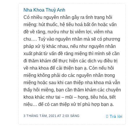
Nha Khoa Thuỳ Anh
Có nhiều nguyên nhân gây ra tình trạng hôi
miệng: hút thuốc, hệ tiêu hoá bất ổn hoặc vấn
đề về răng, nướu như bị viêm lợi, viêm nha
chu…. Tuỳ vào nguyên nhân mà sẽ có phương
pháp xử lý khác nhau, nếu như nguyên nhân
xuất phát từ vấn đề răng miệng thì mình sẽ cần
đi thăm khám để thực hiện các dịch vụ điều trị
về nha khoa để cải thiện bạn ạ. Còn nếu hôi
miệng không phải do các nguyên nhân trong
miệng hoặc sau khi can thiệp nha khoa mà vẫn
thấy hôi miệng, bạn cần thăm khám các chuyên
khoa khác như tai – mũi – họng, tiêu hóa, tiết
niệu… để có can thiệp xử trí phù hợp bạn ạ.
3 THÁNG TÁM, 2021 AT 2:03 SÁNG
Trả lời