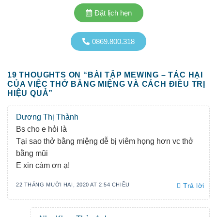
Đặt lịch hẹn
0869.800.318
19 THOUGHTS ON “
BÀI TẬP MEWING – TÁC HẠI
CỦA VIỆC THỞ BẰNG MIỆNG VÀ CÁCH ĐIỀU TRỊ
HIỆU QUẢ
”
Dương Thị Thành
Bs cho e hỏi là
Tại sao thở bằng miệng dễ bị viêm họng hơn vc thở
bằng mũi
E xin cảm ơn ạ!
22 THÁNG MƯỜI HAI, 2020 AT 2:54 CHIỀU
Trả lời