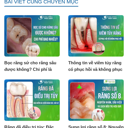
BÀI VIẾT CÙNG CHUYÊN MỤC
Bọc răng sứ cho răng sâu
Thông tin về viêm tủy răng
được không? Chi phí là
có phục hồi và không phục
bao nhiêu?
hồi
Răng đã điều trị tủy: Đặc
Sưng lợi răng số 8: Nguyên