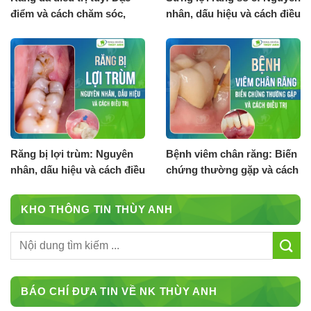
điểm và cách chăm sóc,
nhân, dấu hiệu và cách điều
bảo vệ
trị hiệu quả
Răng bị lợi trùm: Nguyên
Bệnh viêm chân răng: Biến
nhân, dấu hiệu và cách điều
chứng thường gặp và cách
trị
điều trị
KHO THÔNG TIN THÙY ANH
BÁO CHÍ ĐƯA TIN VỀ NK THÙY ANH