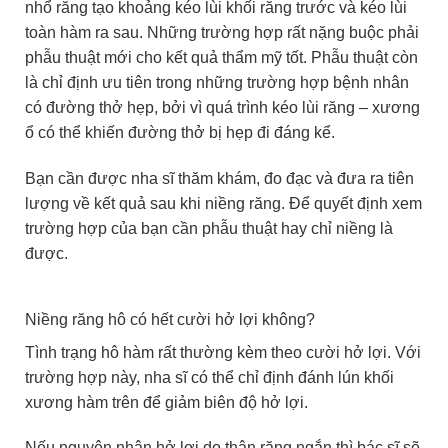
nhổ răng tạo khoảng kéo lùi khối răng trước và kéo lùi
toàn hàm ra sau. Những trường hợp rất nặng buộc phải
phẫu thuật mới cho kết quả thẩm mỹ tốt. Phẫu thuật còn
là chỉ định ưu tiên trong những trường hợp bệnh nhân
có đường thở hẹp, bởi vì quá trình kéo lùi răng – xương
ổ có thể khiến đường thở bị hẹp đi đáng kể.
Bạn cần được nha sĩ thăm khám, đo đạc và đưa ra tiên
lượng về kết quả sau khi niềng răng. Để quyết định xem
trường hợp của bạn cần phẫu thuật hay chỉ niềng là
được.
Niềng răng hô có hết cười hở lợi không?
Tình trạng hô hàm rất thường kèm theo cười hở lợi. Với
trường hợp này, nha sĩ có thể chỉ định đánh lún khối
xương hàm trên để giảm biên độ hở lợi.
Nếu nguyên nhân hở lợi do thân răng ngắn thì bác sĩ sẽ