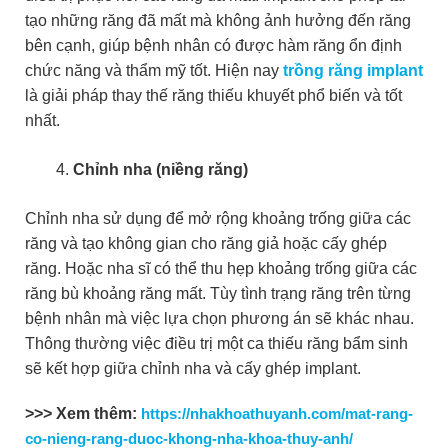
tạo những răng đã mất mà không ảnh hưởng đến răng
bên cạnh, giúp bệnh nhân có được hàm răng ổn định
chức năng và thẩm mỹ tốt. Hiện nay
trồng răng implant
là giải pháp thay thế răng thiếu khuyết phổ biến và tốt
nhất.
Chỉnh nha (niềng răng)
Chỉnh nha sử dụng để mở rộng khoảng trống giữa các
răng và tạo không gian cho răng giả hoặc cấy ghép
răng. Hoặc nha sĩ có thể thu hẹp khoảng trống giữa các
răng bù khoảng răng mất. Tùy tình trạng răng trên từng
bệnh nhân mà việc lựa chọn phương án sẽ khác nhau.
Thông thường việc điều trị một ca thiếu răng bẩm sinh
sẽ kết hợp giữa chỉnh nha và cấy ghép implant.
>>> Xem thêm:
https://nhakhoathuyanh.com/mat-rang-
co-nieng-rang-duoc-khong-nha-khoa-thuy-anh/