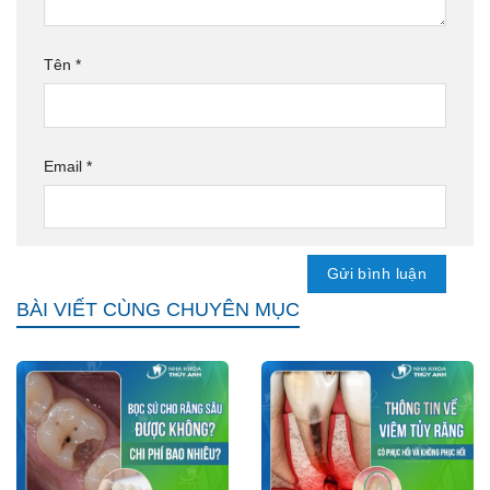
Tên
*
Email
*
BÀI VIẾT CÙNG CHUYÊN MỤC