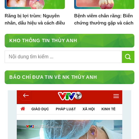
Răng bị lợi trùm: Nguyên
Bệnh viêm chân răng: Biến
nhân, dấu hiệu và cách điều
chứng thường gặp và cách
trị
điều trị
KHO THÔNG TIN THÙY ANH
BÁO CHÍ ĐƯA TIN VỀ NK THÙY ANH