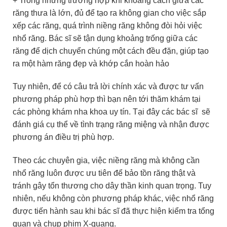
+ Trong những trường hợp khi khoảng cách giữa các
răng thưa là lớn, đủ để tạo ra không gian cho việc sắp
xếp các răng, quá trình niềng răng không đòi hỏi việc
nhổ răng. Bác sĩ sẽ tận dụng khoảng trống giữa các
răng để dịch chuyển chúng một cách đều đặn, giúp tạo
ra một hàm răng đẹp và khớp cắn hoàn hảo
Tuy nhiên, để có câu trả lời chính xác và được tư vấn
phương pháp phù hợp thì bạn nên tới thăm khám tại
các phòng khám nha khoa uy tín. Tại đây các bác sĩ sẽ
đánh giá cụ thể về tình trạng răng miệng và nhận được
phương án điều trị phù hợp.
Theo các chuyên gia, việc niềng răng mà không cần
nhổ răng luôn được ưu tiên để bảo tồn răng thật và
tránh gây tổn thương cho dây thần kinh quan trọng. Tuy
nhiên, nếu không còn phương pháp khác, việc nhổ răng
được tiến hành sau khi bác sĩ đã thực hiện kiểm tra tổng
quan và chụp phim X-quang.