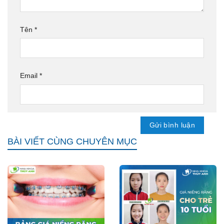
Tên
*
Email
*
BÀI VIẾT CÙNG CHUYÊN MỤC