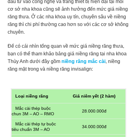
đầu tư vào công nghệ và trang thiết bị hiện đại tại mỗi
cơ sở nha khoa cũng sẽ ảnh hưởng đến mức giá niềng
răng thưa. Ở các nha khoa uy tín, chuyên sâu về niềng
răng thì chi phí thường cao hơn so với các cơ sở không
chuyên.
Để có cái nhìn tổng quan về mức giá niềng răng thưa,
bạn có thể tham khảo bảng giá niềng răng tại nha khoa
Thùy Anh dưới đây gồm
niềng răng mắc cài
, niềng
răng mặt trong và niềng răng invisalign:
Loại niềng răng
Giá niêm yết (2 hàm)
Mắc cài thép buộc
28.000.000đ
chun 3M – AO – RMO
Mắc cài thép tự buộc
34.000.000đ
tiêu chuẩn 3M – AO