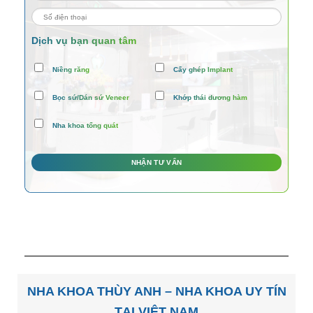
Dịch vụ bạn quan tâm
Niềng răng
Cấy ghép Implant
Bọc sứ/Dán sứ Veneer
Khớp thái dương hàm
Nha khoa tổng quát
NHA KHOA THÙY ANH – NHA KHOA UY TÍN
TẠI VIỆT NAM