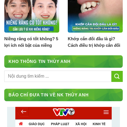
Niềng răng có tốt không? 5
Khớp cắn đối đầu là gì?
lợi ích nổi bật của niềng
Cách điều trị khớp cắn đối
răng
đầu
KHO THÔNG TIN THÙY ANH
BÁO CHÍ ĐƯA TIN VỀ NK THÙY ANH