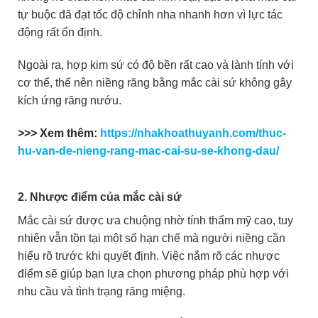
tự buộc đã đạt tốc độ chỉnh nha nhanh hơn vì lực tác
động rất ổn định.
Ngoài ra, hợp kim sứ có độ bền rất cao và lành tính với
cơ thể, thế nên niềng răng bằng mắc cài sứ không gây
kích ứng răng nướu.
>>> Xem thêm:
https://nhakhoathuyanh.com/thuc-
hu-van-de-nieng-rang-mac-cai-su-se-khong-dau/
2. Nhược điểm của mắc cài sứ
Mắc cài sứ được ưa chuộng nhờ tính thẩm mỹ cao, tuy
nhiên vẫn tồn tại một số hạn chế mà người niềng cần
hiểu rõ trước khi quyết định. Việc nắm rõ các nhược
điểm sẽ giúp bạn lựa chọn phương pháp phù hợp với
nhu cầu và tình trạng răng miệng.