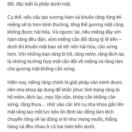
đối, đặc biệt là phần dưới mặt.
Cụ thể, nếu cấu tạo xương hàm và khuôn răng rộng thì
miệng sẽ to hơn bình thường, tổng thể gương mặt cũng
không được hài hòa. Và ngược lại, nếu miệng đầy với
hàm răng đều đặn, vòm miệng cân đối đúng tỷ lệ trên –
dưới thì khuôn mặt bạn sẽ trở nên hài hòa, cân xứng
hơn. Với những bạn răng bị hô, răng móm, răng lệch lạc
là những trường hợp mất cân đối về miệng và răng làm
cho gương mặt không cân xứng.
Hiện nay, niềng răng chính là giải pháp văn minh được
nền nha khoa áp dụng để khắc phục tình trạng răng bị
hô móm, lệch lạc, mọc lộn xộn, khớp cắn không cân
xứng, răng thưa… nhờ vào các khí cụ nha khoa gắn lên
mặt răng tạo một lực kéo ổn định tác động làm dịch
chuyển răng về lại đúng vị trí như mong muốn, thẳng
hàng và đều nhau ở cả hai hàm trên dưới.