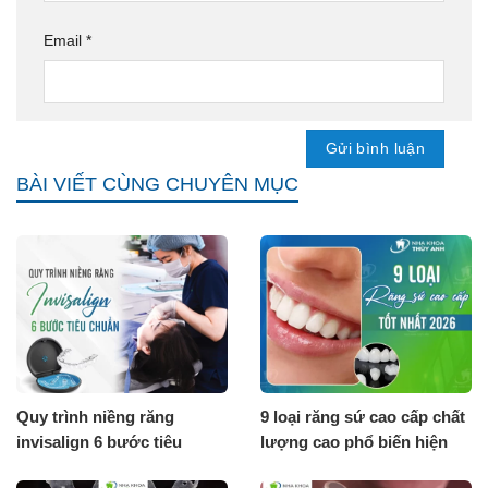
Email
*
BÀI VIẾT CÙNG CHUYÊN MỤC
Quy trình niềng răng
9 loại răng sứ cao cấp chất
invisalign 6 bước tiêu
lượng cao phổ biến hiện
chuẩn
nay