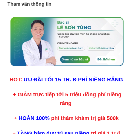
Tham vấn thông tin
Xem hồ sơ bác sĩ
Đặt lịch hẹn
HOT:
ƯU ĐÃI TỚI 15 TR. Đ PHÍ NIỀNG RĂNG
+ GIẢM
trực tiếp tới
5 triệu đồng phí
niềng
răng
HOÀN
100%
phí
thăm khám
trị giá 500k
+
TẶNG hàm duy trì sau niềng
trị giá 1 tr.đ
+