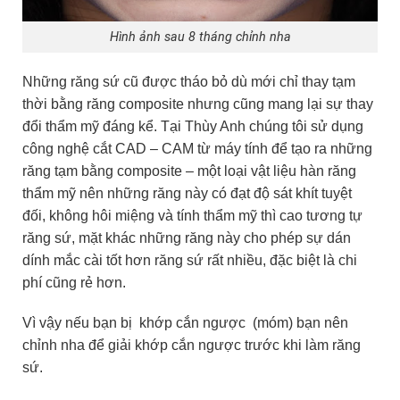
Hình ảnh sau 8 tháng chỉnh nha
Những răng sứ cũ được tháo bỏ dù mới chỉ thay tạm
thời bằng răng composite nhưng cũng mang lại sự thay
đổi thẩm mỹ đáng kể. Tại Thùy Anh chúng tôi sử dụng
công nghệ cắt CAD – CAM từ máy tính để tạo ra những
răng tạm bằng composite – một loại vật liệu hàn răng
thẩm mỹ nên những răng này có đạt độ sát khít tuyệt
đối, không hôi miệng và tính thẩm mỹ thì cao tương tự
răng sứ, mặt khác những răng này cho phép sự dán
dính mắc cài tốt hơn răng sứ rất nhiều, đặc biệt là chi
phí cũng rẻ hơn.
Vì vậy nếu bạn bị khớp cắn ngược (móm) bạn nên
chỉnh nha để giải khớp cắn ngược trước khi làm răng
sứ.