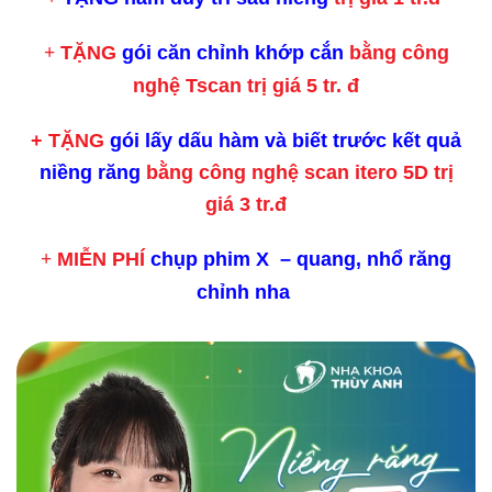
TẶNG
gói căn chỉnh khớp cắn
bằng công
+
nghệ Tscan
trị giá 5 tr. đ
+
TẶNG
gói lấy dấu hàm và biết trước kết quả
niềng răng
bằng công nghệ scan itero 5D trị
giá 3 tr.đ
MIỄN PHÍ
chụp phim X – quang, nhổ răng
+
chỉnh nha