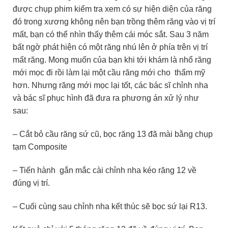
được chụp phim kiểm tra xem có sự hiện diện của răng
đó trong xương không nên bạn trồng thêm răng vào vị trí
mất, bạn có thể nhìn thấy thêm cái móc sắt. Sau 3 năm
bất ngờ phát hiện có một răng nhú lên ở phía trên vị trí
mất răng. Mong muốn của bạn khi tới khám là nhổ răng
mới mọc đi rồi làm lại một cầu răng mới cho thẩm mỹ
hơn. Nhưng răng mới mọc lại tốt, các bác sĩ chỉnh nha
và bác sĩ phục hình đã đưa ra phương án xử lý như
sau:
– Cắt bỏ cầu răng sứ cũ, bọc răng 13 đã mài bằng chụp
tạm Composite
– Tiến hành gắn mắc cài chỉnh nha kéo răng 12 về
đúng vị trí.
– Cuối cùng sau chỉnh nha kết thúc sẽ bọc sứ lại R13.