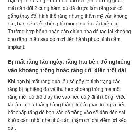
Bạn bị thiếu răng 11 từ nhỏ dẫn tới lệch đường giữa,
mất cân đối 2 cung hàm, dù đã được làm răng sứ cố
gắng thay đổi hình thể răng nhưng thẩm mỹ vẫn không
đạt, bạn đến với chúng tôi mong muốn cải thiện lại.
Trường hợp bệnh nhân cần chỉnh nha để tạo lại khoảng
cho răng thiếu sau đó mới tiến hành phục hình cắm
implant.
Bị mất răng lâu ngày, răng hai bên đổ nghiêng
vào khoảng trống hoặc răng đối diện trồi dài
Khi bạn bị mất răng quá lâu sẽ gây ra tình trạng các
răng bị nghiêng đổ và thu hẹp khoảng trống mà một
răng mới có thể thay thế vào nếu có ý định trồng. Việc
tái lập lại sự thẳng hàng thẳng lối là quan trọng vì nếu
bất chấp răng đổ bạn vẫn cố trồng vào sẽ dẫn đến sai
khớp cắn, nhồi nhét thức ăn, thậm chí chí viêm lợi kéo
dài.