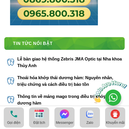
TIN TỨC NỔI BẬT
Lễ bàn giao hệ thống Zebris JMA Optic tại Nha khoa
Thùy Anh
Thoái hóa khớp thái dương hàm: Nguyên nhân,
triệu chứng và cách điều trị bảo tồn
Thông tin về máng mago trong điều trị khớp thái
dương hàm
Bác sĩ Phạm Thị Lâm
Gọi điện
Messenger
Zalo
Khuyến mãi
Đặt lịch
THÔNG TIN LIÊN HỆ