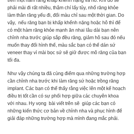
trên một hàm răng khấp khểnh nặng và hô. Khi đó sẽ
phải mài đi rất nhiều, thậm chí lấy tủy, nhổ răng khỏe
làm thân răng yếu đi, đổi màu chỉ sau một thời gian. Do
vậy, nếu răng bạn bị khấp khểnh nặng hoặc hô thì để
có một hàm răng khỏe mạnh ăn nhai lâu dài bạn nên
chỉnh nha trước giúp sắp đều răng, giảm hô sau đó nếu
muốn thay đổi hình thể, màu sắc bạn có thể dán sứ
veneer thay vì mài bọc sứ sẽ giữ được mô răng của bạn
tối đa.
Như vậy chúng ta đã cùng điểm qua những trường hợp
cần chỉnh nha trước khi làm răng sứ hoặc trồng răng
implant. Các bạn có thể thấy rằng việc lên một kế hoạch
điều trị tốt cần có sự phối hợp giữa các chuyên khoa
với nhau. Hy vọng bài viết trên sẽ giúp các bạn có
những kiến thức cơ bản về chỉnh nha và phục hình để
giải đáp những trường hợp mà mình đang mắc phải.