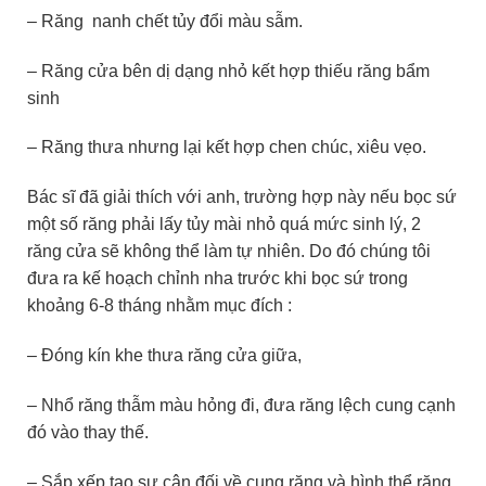
– Răng nanh chết tủy đổi màu sẫm.
– Răng cửa bên dị dạng nhỏ kết hợp thiếu răng bẩm
sinh
– Răng thưa nhưng lại kết hợp chen chúc, xiêu vẹo.
Bác sĩ đã giải thích với anh, trường hợp này nếu bọc sứ
một số răng phải lấy tủy mài nhỏ quá mức sinh lý, 2
răng cửa sẽ không thể làm tự nhiên. Do đó chúng tôi
đưa ra kế hoạch chỉnh nha trước khi bọc sứ trong
khoảng 6-8 tháng nhằm mục đích :
– Đóng kín khe thưa răng cửa giữa,
– Nhổ răng thẫm màu hỏng đi, đưa răng lệch cung cạnh
đó vào thay thế.
– Sắp xếp tạo sự cân đối về cung răng và hình thể răng